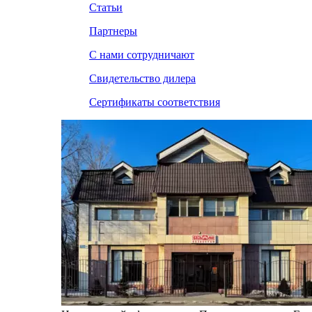
Статьи
Партнеры
С нами сотрудничают
Свидетельство дилера
Сертификаты соответствия