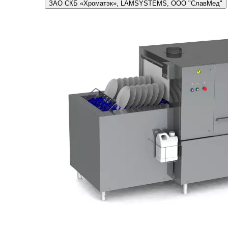
ЗАО СКБ «Хроматэк», LAMSYSTEMS, ООО "СлавМед"