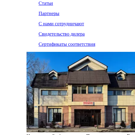
Статьи
Партнеры
С нами сотрудничают
Свидетельство дилера
Сертификаты соответствия