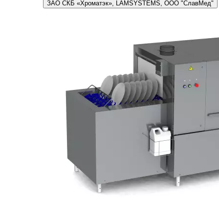
ЗАО СКБ «Хроматэк», LAMSYSTEMS, ООО "СлавМед"