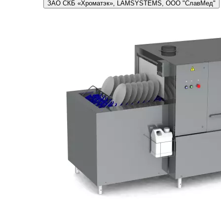
ЗАО СКБ «Хроматэк», LAMSYSTEMS, ООО "СлавМед"