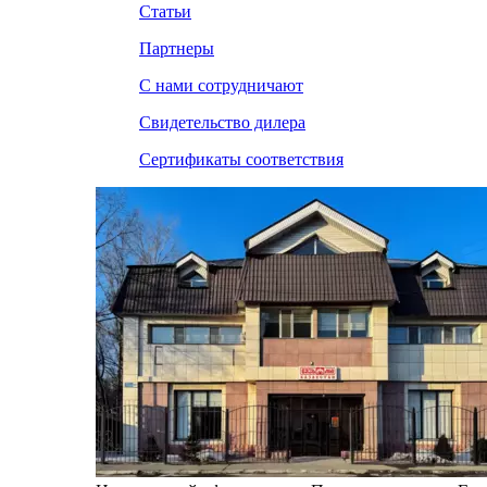
Статьи
Партнеры
С нами сотрудничают
Свидетельство дилера
Сертификаты соответствия