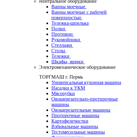
Нейтральное оборудование
Ванны моечные
Ванны моечные с рабочей
поверхностью
Тележка-шпилька
Полки
Противни
Рукомойники
Стеллажи
Столы
Тележки
Шкафы, ящики
Электромеханическое оборудование
ТОРГМАШ г. Пермь
Универсальная кухонная машина
Насадки к УКМ
Мясорубки
Овощерезательно-протирочные
машины
Овощерезательные машины
Протирочные машины
Картофелечистки
Взбивальные машины
Тестомесильные машины