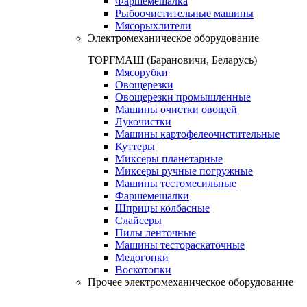
Фаршемешалка
Рыбоочистительные машины
Мясорыхлители
Электромеханическое оборудование
ТОРГМАШ (Барановичи, Беларусь)
Мясорубки
Овощерезки
Овощерезки промышленные
Машины очистки овощей
Лукочистки
Машины картофелеочистительные
Куттеры
Миксеры планетарные
Миксеры ручные погружные
Машины тестомесильные
Фаршемешалки
Шприцы колбасные
Слайсеры
Пилы ленточные
Машины тестораскаточные
Медогонки
Воскотопки
Прочее электромеханическое оборудование