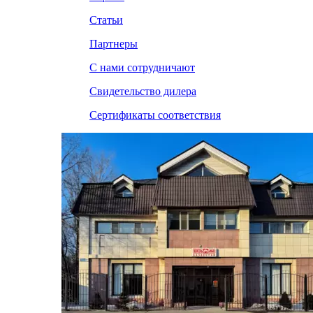
Статьи
Партнеры
С нами сотрудничают
Свидетельство дилера
Сертификаты соответствия