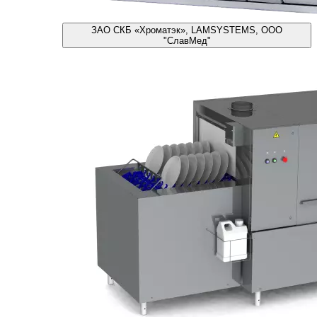
ЗАО СКБ «Хроматэк», LAMSYSTEMS, ООО
"СлавМед"