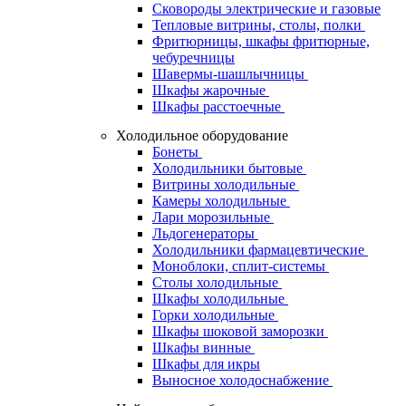
Сковороды электрические и газовые
Тепловые витрины, столы, полки
Фритюрницы, шкафы фритюрные,
чебуречницы
Шавермы-шашлычницы
Шкафы жарочные
Шкафы расстоечные
Холодильное оборудование
Бонеты
Холодильники бытовые
Витрины холодильные
Камеры холодильные
Лари морозильные
Льдогенераторы
Холодильники фармацевтические
Моноблоки, сплит-системы
Столы холодильные
Шкафы холодильные
Горки холодильные
Шкафы шоковой заморозки
Шкафы винные
Шкафы для икры
Выносное холодоснабжение