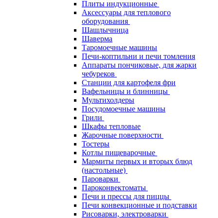
Плиты индукционные
Аксессуары для теплового
оборудования
Шашлычница
Шаверма
Таромоечные машины
Печи-коптильни и печи томления
Аппараты пончиковые, для жарки
чебуреков
Станции для картофеля фри
Вафельницы и блинницы
Мультихолдеры
Посудомоечные машины
Грили
Шкафы тепловые
Жарочные поверхности
Тостеры
Котлы пищеварочные
Мармиты первых и вторых блюд
(настольные)
Пароварки
Пароконвектоматы
Печи и прессы для пиццы
Печи конвекционные и подставки
Рисоварки, электроварки