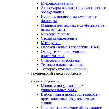
Мукопросеиватели
Аксессуары для электромеханического
оборудования
Куттеры, процессоры кухонные и
бликсеры
Машины для мясных полуфабрикатов,
пилы для мяса
Миксеры ручные
Столы панировочные
Мясорубки
Овоскоп Новые Технологии ОН-10
Овощерезки, овощечистки,
измельчители
Слайсеры и хлеборезки
Тестомесильные машины
Тестораскаточные машины
Гродненский завод торгового
машиностроения
Машины посудомоечные
универсальные ММУ
Выбор типа и производительности
промышленных посудомоечных
машин
Специальное моечное оборудование