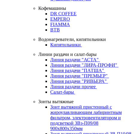
Кофемашины
DR COFFEE
EMPERO
FIAMMA
BTB
Водонагреватели, кипятильники
Кипятильники
Линии раздачи и салат-бары
Линия раздачи "АСТА"
Линия раздачи "ЛИРА-ПРОФИ"
Линия раздачи "ПАТША"
Линия раздачи "ПРЕМЬЕР"
Линия раздачи "РИВЬЕРА"
Линия раздачи прочее
Салат-бары
Зонты вытяжные
Зонт вытяжной пристенный с
жироулавливающим лабиринтным
фильтром, электровентилятором и
подсветкой ЗВэ-П09/08
900х800х350мм
Зонт вытяжной пристенный ЗВ-П10/08