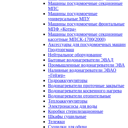
Машины посудомоечные секционные
МПС
Машины посудомоечные
универсальные МПУ
Машины посудомоечные фронтальные
МПФ «Котра»
Машины посудомоечные секционные
кассетные МПСК-1700(2000)
Аксессуары для посудомоечных машин
Гродторгмаш
Нейтральное оборудование
Бытовые водонагреватели ЭВАД
Промышленные водонагреватели ЭВА
Наливные водонагреватели ЭВАО
«Гейзер»
Гидроаккумуляторы
Водонагреватели проточные закрытые
Водонагреватели косвенного нагрева
Водонагреватели отопительные
Теплоаккумуляторы
Электронасосы для воды
Коробки стерилизационные
Шкафы сушильные
Тележки
Сушилки для обуви