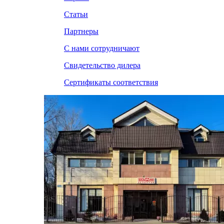
Статьи
Партнеры
С нами сотрудничают
Свидетельство дилера
Сертификаты соответствия