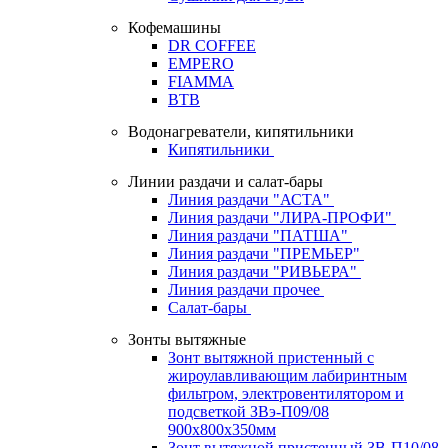
Кофемашины
DR COFFEE
EMPERO
FIAMMA
BTB
Водонагреватели, кипятильники
Кипятильники
Линии раздачи и салат-бары
Линия раздачи "АСТА"
Линия раздачи "ЛИРА-ПРОФИ"
Линия раздачи "ПАТША"
Линия раздачи "ПРЕМЬЕР"
Линия раздачи "РИВЬЕРА"
Линия раздачи прочее
Салат-бары
Зонты вытяжные
Зонт вытяжной пристенный с
жироулавливающим лабиринтным
фильтром, электровентилятором и
подсветкой ЗВэ-П09/08
900х800х350мм
Зонт вытяжной пристенный ЗВ-П10/08