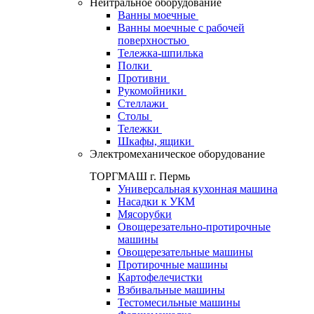
Нейтральное оборудование
Ванны моечные
Ванны моечные с рабочей
поверхностью
Тележка-шпилька
Полки
Противни
Рукомойники
Стеллажи
Столы
Тележки
Шкафы, ящики
Электромеханическое оборудование
ТОРГМАШ г. Пермь
Универсальная кухонная машина
Насадки к УКМ
Мясорубки
Овощерезательно-протирочные
машины
Овощерезательные машины
Протирочные машины
Картофелечистки
Взбивальные машины
Тестомесильные машины