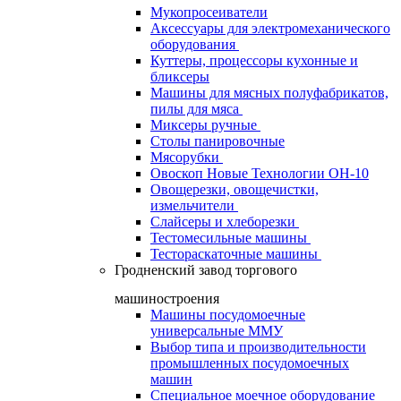
Мукопросеиватели
Аксессуары для электромеханического
оборудования
Куттеры, процессоры кухонные и
бликсеры
Машины для мясных полуфабрикатов,
пилы для мяса
Миксеры ручные
Столы панировочные
Мясорубки
Овоскоп Новые Технологии ОН-10
Овощерезки, овощечистки,
измельчители
Слайсеры и хлеборезки
Тестомесильные машины
Тестораскаточные машины
Гродненский завод торгового
машиностроения
Машины посудомоечные
универсальные ММУ
Выбор типа и производительности
промышленных посудомоечных
машин
Специальное моечное оборудование