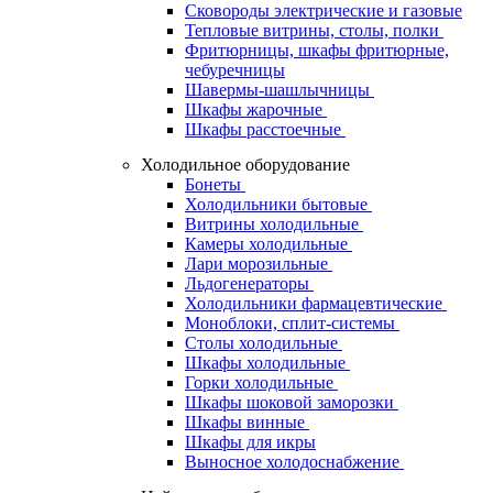
Сковороды электрические и газовые
Тепловые витрины, столы, полки
Фритюрницы, шкафы фритюрные,
чебуречницы
Шавермы-шашлычницы
Шкафы жарочные
Шкафы расстоечные
Холодильное оборудование
Бонеты
Холодильники бытовые
Витрины холодильные
Камеры холодильные
Лари морозильные
Льдогенераторы
Холодильники фармацевтические
Моноблоки, сплит-системы
Столы холодильные
Шкафы холодильные
Горки холодильные
Шкафы шоковой заморозки
Шкафы винные
Шкафы для икры
Выносное холодоснабжение