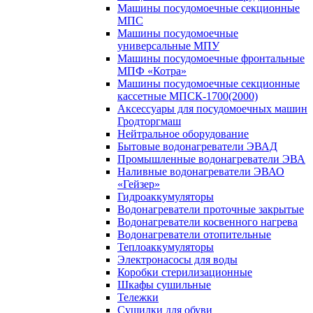
Машины посудомоечные секционные
МПС
Машины посудомоечные
универсальные МПУ
Машины посудомоечные фронтальные
МПФ «Котра»
Машины посудомоечные секционные
кассетные МПСК-1700(2000)
Аксессуары для посудомоечных машин
Гродторгмаш
Нейтральное оборудование
Бытовые водонагреватели ЭВАД
Промышленные водонагреватели ЭВА
Наливные водонагреватели ЭВАО
«Гейзер»
Гидроаккумуляторы
Водонагреватели проточные закрытые
Водонагреватели косвенного нагрева
Водонагреватели отопительные
Теплоаккумуляторы
Электронасосы для воды
Коробки стерилизационные
Шкафы сушильные
Тележки
Сушилки для обуви