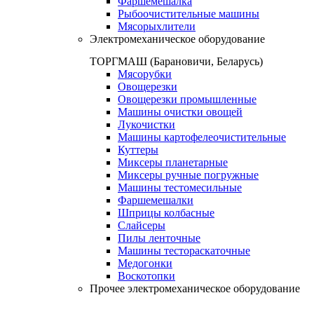
Фаршемешалка
Рыбоочистительные машины
Мясорыхлители
Электромеханическое оборудование
ТОРГМАШ (Барановичи, Беларусь)
Мясорубки
Овощерезки
Овощерезки промышленные
Машины очистки овощей
Лукочистки
Машины картофелеочистительные
Куттеры
Миксеры планетарные
Миксеры ручные погружные
Машины тестомесильные
Фаршемешалки
Шприцы колбасные
Слайсеры
Пилы ленточные
Машины тестораскаточные
Медогонки
Воскотопки
Прочее электромеханическое оборудование