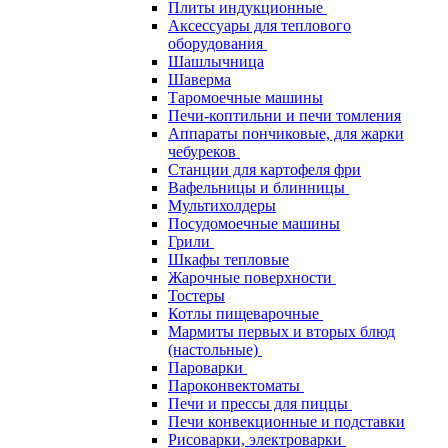
Плиты индукционные
Аксессуары для теплового
оборудования
Шашлычница
Шаверма
Таромоечные машины
Печи-коптильни и печи томления
Аппараты пончиковые, для жарки
чебуреков
Станции для картофеля фри
Вафельницы и блинницы
Мультихолдеры
Посудомоечные машины
Грили
Шкафы тепловые
Жарочные поверхности
Тостеры
Котлы пищеварочные
Мармиты первых и вторых блюд
(настольные)
Пароварки
Пароконвектоматы
Печи и прессы для пиццы
Печи конвекционные и подставки
Рисоварки, электроварки