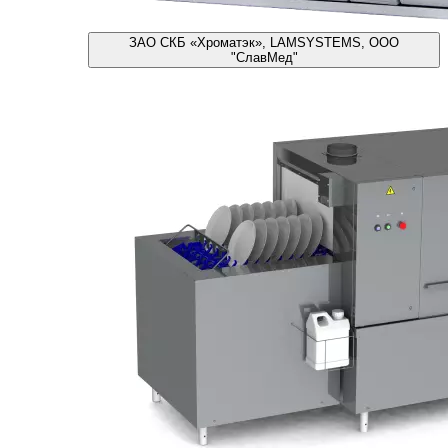
ЗАО СКБ «Хроматэк», LAMSYSTEMS, ООО
"СлавМед"