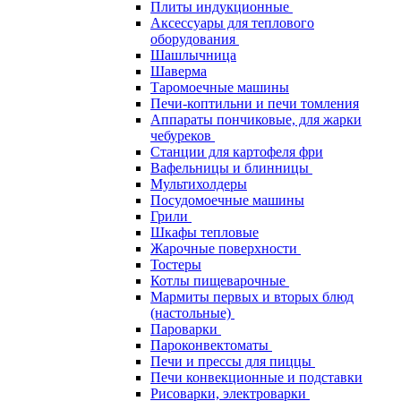
Плиты индукционные
Аксессуары для теплового
оборудования
Шашлычница
Шаверма
Таромоечные машины
Печи-коптильни и печи томления
Аппараты пончиковые, для жарки
чебуреков
Станции для картофеля фри
Вафельницы и блинницы
Мультихолдеры
Посудомоечные машины
Грили
Шкафы тепловые
Жарочные поверхности
Тостеры
Котлы пищеварочные
Мармиты первых и вторых блюд
(настольные)
Пароварки
Пароконвектоматы
Печи и прессы для пиццы
Печи конвекционные и подставки
Рисоварки, электроварки