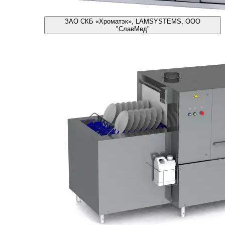
ЗАО СКБ «Хроматэк», LAMSYSTEMS, ООО
"СлавМед"