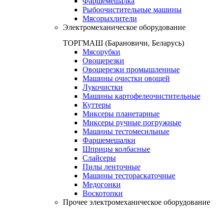
Фаршемешалка
Рыбоочистительные машины
Мясорыхлители
Электромеханическое оборудование
ТОРГМАШ (Барановичи, Беларусь)
Мясорубки
Овощерезки
Овощерезки промышленные
Машины очистки овощей
Лукочистки
Машины картофелеочистительные
Куттеры
Миксеры планетарные
Миксеры ручные погружные
Машины тестомесильные
Фаршемешалки
Шприцы колбасные
Слайсеры
Пилы ленточные
Машины тестораскаточные
Медогонки
Воскотопки
Прочее электромеханическое оборудование