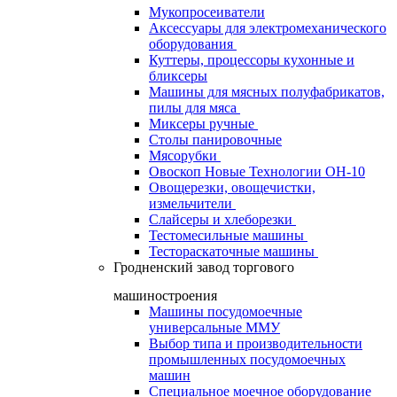
Мукопросеиватели
Аксессуары для электромеханического
оборудования
Куттеры, процессоры кухонные и
бликсеры
Машины для мясных полуфабрикатов,
пилы для мяса
Миксеры ручные
Столы панировочные
Мясорубки
Овоскоп Новые Технологии ОН-10
Овощерезки, овощечистки,
измельчители
Слайсеры и хлеборезки
Тестомесильные машины
Тестораскаточные машины
Гродненский завод торгового
машиностроения
Машины посудомоечные
универсальные ММУ
Выбор типа и производительности
промышленных посудомоечных
машин
Специальное моечное оборудование