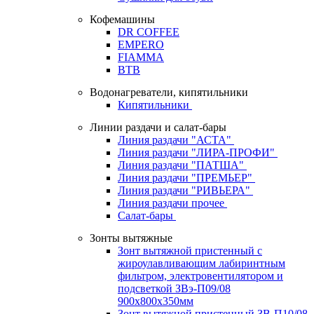
Кофемашины
DR COFFEE
EMPERO
FIAMMA
BTB
Водонагреватели, кипятильники
Кипятильники
Линии раздачи и салат-бары
Линия раздачи "АСТА"
Линия раздачи "ЛИРА-ПРОФИ"
Линия раздачи "ПАТША"
Линия раздачи "ПРЕМЬЕР"
Линия раздачи "РИВЬЕРА"
Линия раздачи прочее
Салат-бары
Зонты вытяжные
Зонт вытяжной пристенный с
жироулавливающим лабиринтным
фильтром, электровентилятором и
подсветкой ЗВэ-П09/08
900х800х350мм
Зонт вытяжной пристенный ЗВ-П10/08