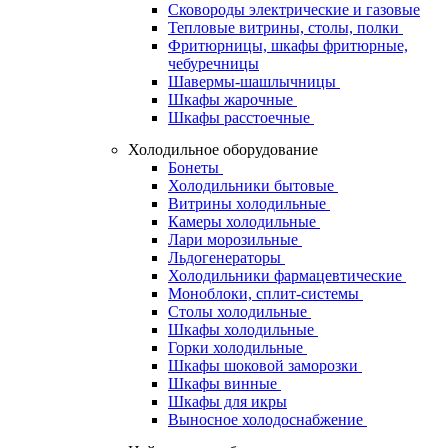
Сковороды электрические и газовые
Тепловые витрины, столы, полки
Фритюрницы, шкафы фритюрные,
чебуречницы
Шавермы-шашлычницы
Шкафы жарочные
Шкафы расстоечные
Холодильное оборудование
Бонеты
Холодильники бытовые
Витрины холодильные
Камеры холодильные
Лари морозильные
Льдогенераторы
Холодильники фармацевтические
Моноблоки, сплит-системы
Столы холодильные
Шкафы холодильные
Горки холодильные
Шкафы шоковой заморозки
Шкафы винные
Шкафы для икры
Выносное холодоснабжение