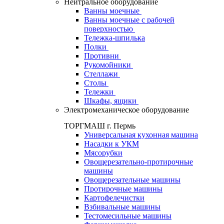
Нейтральное оборудование
Ванны моечные
Ванны моечные с рабочей
поверхностью
Тележка-шпилька
Полки
Противни
Рукомойники
Стеллажи
Столы
Тележки
Шкафы, ящики
Электромеханическое оборудование
ТОРГМАШ г. Пермь
Универсальная кухонная машина
Насадки к УКМ
Мясорубки
Овощерезательно-протирочные
машины
Овощерезательные машины
Протирочные машины
Картофелечистки
Взбивальные машины
Тестомесильные машины