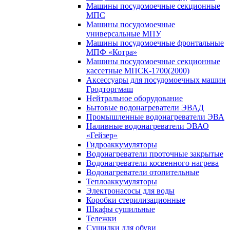
Машины посудомоечные секционные
МПС
Машины посудомоечные
универсальные МПУ
Машины посудомоечные фронтальные
МПФ «Котра»
Машины посудомоечные секционные
кассетные МПСК-1700(2000)
Аксессуары для посудомоечных машин
Гродторгмаш
Нейтральное оборудование
Бытовые водонагреватели ЭВАД
Промышленные водонагреватели ЭВА
Наливные водонагреватели ЭВАО
«Гейзер»
Гидроаккумуляторы
Водонагреватели проточные закрытые
Водонагреватели косвенного нагрева
Водонагреватели отопительные
Теплоаккумуляторы
Электронасосы для воды
Коробки стерилизационные
Шкафы сушильные
Тележки
Сушилки для обуви