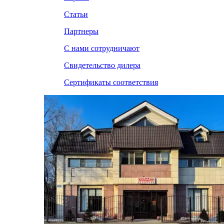
Статьи
Партнеры
С нами сотрудничают
Свидетельство дилера
Сертификаты соответствия