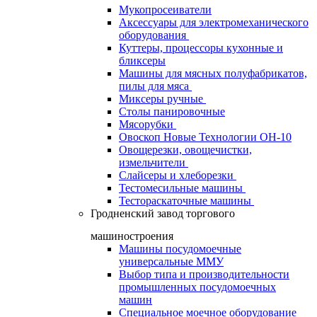
Мукопросеиватели
Аксессуары для электромеханического
оборудования
Куттеры, процессоры кухонные и
бликсеры
Машины для мясных полуфабрикатов,
пилы для мяса
Миксеры ручные
Столы панировочные
Мясорубки
Овоскоп Новые Технологии ОН-10
Овощерезки, овощечистки,
измельчители
Слайсеры и хлеборезки
Тестомесильные машины
Тестораскаточные машины
Гродненский завод торгового
машиностроения
Машины посудомоечные
универсальные ММУ
Выбор типа и производительности
промышленных посудомоечных
машин
Специальное моечное оборудование