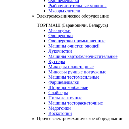
Фаршемешалка
Рыбоочистительные машины
Мясорыхлители
Электромеханическое оборудование
ТОРГМАШ (Барановичи, Беларусь)
Мясорубки
Овощерезки
Овощерезки промышленные
Машины очистки овощей
Лукочистки
Машины картофелеочистительные
Куттеры
Миксеры планетарные
Миксеры ручные погружные
Машины тестомесильные
Фаршемешалки
Шприцы колбасные
Слайсеры
Пилы ленточные
Машины тестораскаточные
Медогонки
Воскотопки
Прочее электромеханическое оборудование