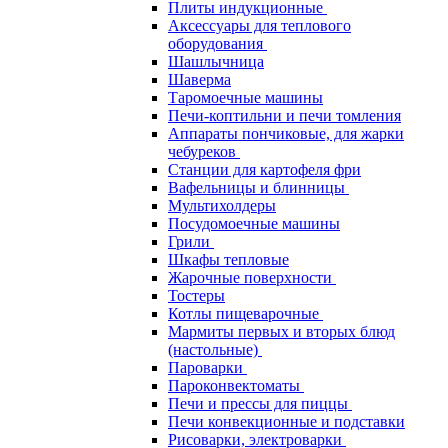
Плиты индукционные
Аксессуары для теплового
оборудования
Шашлычница
Шаверма
Таромоечные машины
Печи-коптильни и печи томления
Аппараты пончиковые, для жарки
чебуреков
Станции для картофеля фри
Вафельницы и блинницы
Мультихолдеры
Посудомоечные машины
Грили
Шкафы тепловые
Жарочные поверхности
Тостеры
Котлы пищеварочные
Мармиты первых и вторых блюд
(настольные)
Пароварки
Пароконвектоматы
Печи и прессы для пиццы
Печи конвекционные и подставки
Рисоварки, электроварки