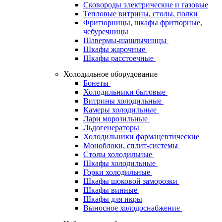
Сковороды электрические и газовые
Тепловые витрины, столы, полки
Фритюрницы, шкафы фритюрные,
чебуречницы
Шавермы-шашлычницы
Шкафы жарочные
Шкафы расстоечные
Холодильное оборудование
Бонеты
Холодильники бытовые
Витрины холодильные
Камеры холодильные
Лари морозильные
Льдогенераторы
Холодильники фармацевтические
Моноблоки, сплит-системы
Столы холодильные
Шкафы холодильные
Горки холодильные
Шкафы шоковой заморозки
Шкафы винные
Шкафы для икры
Выносное холодоснабжение