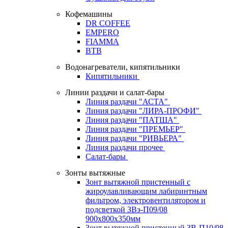
Кофемашины
DR COFFEE
EMPERO
FIAMMA
BTB
Водонагреватели, кипятильники
Кипятильники
Линии раздачи и салат-бары
Линия раздачи "АСТА"
Линия раздачи "ЛИРА-ПРОФИ"
Линия раздачи "ПАТША"
Линия раздачи "ПРЕМЬЕР"
Линия раздачи "РИВЬЕРА"
Линия раздачи прочее
Салат-бары
Зонты вытяжные
Зонт вытяжной пристенный с
жироулавливающим лабиринтным
фильтром, электровентилятором и
подсветкой ЗВэ-П09/08
900х800х350мм
Зонт вытяжной пристенный ЗВ-П10/08