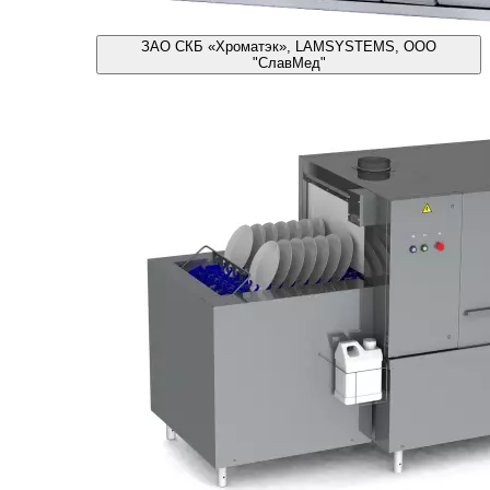
ЗАО СКБ «Хроматэк», LAMSYSTEMS, ООО
"СлавМед"