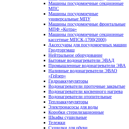
Машины посудомоечные секционные
МПС
Машины посудомоечные
универсальные МПУ
Машины посудомоечные фронтальные
МПФ «Котра»
Машины посудомоечные секционные
кассетные МПСК-1700(2000)
Аксессуары для посудомоечных машин
Гродторгмаш
Нейтральное оборудование
Бытовые водонагреватели ЭВАД
Промышленные водонагреватели ЭВА
Наливные водонагреватели ЭВАО
«Гейзер»
Гидроаккумуляторы
Водонагреватели проточные закрытые
Водонагреватели косвенного нагрева
Водонагреватели отопительные
Теплоаккумуляторы
Электронасосы для воды
Коробки стерилизационные
Шкафы сушильные
Тележки
Сушилки для обуви