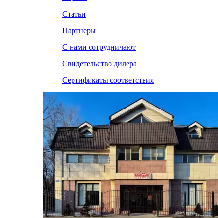
Статьи
Партнеры
С нами сотрудничают
Свидетельство дилера
Сертификаты соответствия