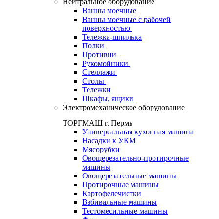
Нейтральное оборудование
Ванны моечные
Ванны моечные с рабочей
поверхностью
Тележка-шпилька
Полки
Противни
Рукомойники
Стеллажи
Столы
Тележки
Шкафы, ящики
Электромеханическое оборудование
ТОРГМАШ г. Пермь
Универсальная кухонная машина
Насадки к УКМ
Мясорубки
Овощерезательно-протирочные
машины
Овощерезательные машины
Протирочные машины
Картофелечистки
Взбивальные машины
Тестомесильные машины