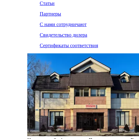
Статьи
Партнеры
С нами сотрудничают
Свидетельство дилера
Сертификаты соответствия