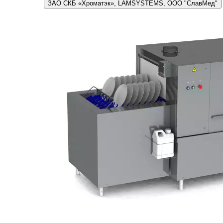
ЗАО СКБ «Хроматэк», LAMSYSTEMS, ООО "СлавМед"