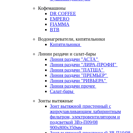
Кофемашины
DR COFFEE
EMPERO
FIAMMA
BTB
Водонагреватели, кипятильники
Кипятильники
Линии раздачи и салат-бары
Линия раздачи "АСТА"
Линия раздачи "ЛИРА-ПРОФИ"
Линия раздачи "ПАТША"
Линия раздачи "ПРЕМЬЕР"
Линия раздачи "РИВЬЕРА"
Линия раздачи прочее
Салат-бары
Зонты вытяжные
Зонт вытяжной пристенный с
жироулавливающим лабиринтным
фильтром, электровентилятором и
подсветкой ЗВэ-П09/08
900х800х350мм
Зонт вытяжной пристенный ЗВ-П10/08