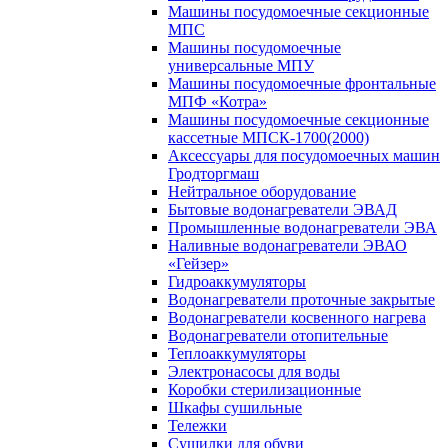
Машины посудомоечные секционные
МПС
Машины посудомоечные
универсальные МПУ
Машины посудомоечные фронтальные
МПФ «Котра»
Машины посудомоечные секционные
кассетные МПСК-1700(2000)
Аксессуары для посудомоечных машин
Гродторгмаш
Нейтральное оборудование
Бытовые водонагреватели ЭВАД
Промышленные водонагреватели ЭВА
Наливные водонагреватели ЭВАО
«Гейзер»
Гидроаккумуляторы
Водонагреватели проточные закрытые
Водонагреватели косвенного нагрева
Водонагреватели отопительные
Теплоаккумуляторы
Электронасосы для воды
Коробки стерилизационные
Шкафы сушильные
Тележки
Сушилки для обуви