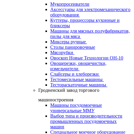
Мукопросеиватели
Аксессуары для электромеханического
оборудования
Куттеры, процессоры кухонные и
бликсеры
Машины для мясных полуфабрикатов,
пилы для мяса
Миксеры ручные
Столы панировочные
Мясорубки
Овоскоп Новые Технологии ОН-10
Овощерезки, овощечистки,
измельчители
Слайсеры и хлеборезки
Тестомесильные машины
Тестораскаточные машины
Гродненский завод торгового
машиностроения
Машины посудомоечные
универсальные ММУ
Выбор типа и производительности
промышленных посудомоечных
машин
Специальное моечное оборудование