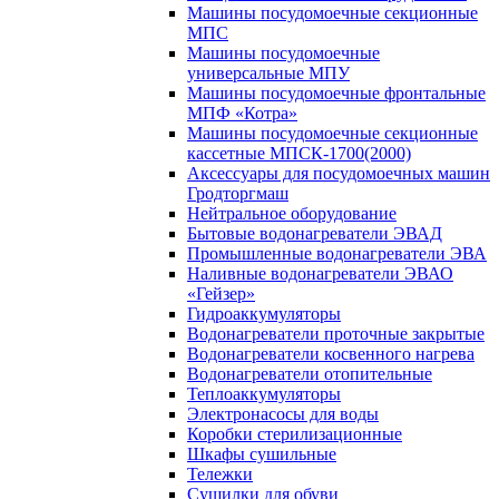
Машины посудомоечные секционные
МПС
Машины посудомоечные
универсальные МПУ
Машины посудомоечные фронтальные
МПФ «Котра»
Машины посудомоечные секционные
кассетные МПСК-1700(2000)
Аксессуары для посудомоечных машин
Гродторгмаш
Нейтральное оборудование
Бытовые водонагреватели ЭВАД
Промышленные водонагреватели ЭВА
Наливные водонагреватели ЭВАО
«Гейзер»
Гидроаккумуляторы
Водонагреватели проточные закрытые
Водонагреватели косвенного нагрева
Водонагреватели отопительные
Теплоаккумуляторы
Электронасосы для воды
Коробки стерилизационные
Шкафы сушильные
Тележки
Сушилки для обуви