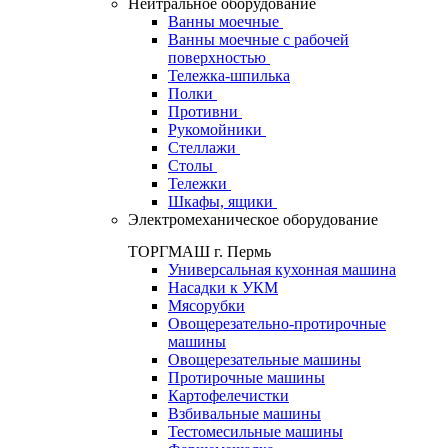
Нейтральное оборудование
Ванны моечные
Ванны моечные с рабочей
поверхностью
Тележка-шпилька
Полки
Противни
Рукомойники
Стеллажи
Столы
Тележки
Шкафы, ящики
Электромеханическое оборудование
ТОРГМАШ г. Пермь
Универсальная кухонная машина
Насадки к УКМ
Мясорубки
Овощерезательно-протирочные
машины
Овощерезательные машины
Протирочные машины
Картофелечистки
Взбивальные машины
Тестомесильные машины