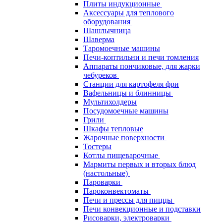
Плиты индукционные
Аксессуары для теплового
оборудования
Шашлычница
Шаверма
Таромоечные машины
Печи-коптильни и печи томления
Аппараты пончиковые, для жарки
чебуреков
Станции для картофеля фри
Вафельницы и блинницы
Мультихолдеры
Посудомоечные машины
Грили
Шкафы тепловые
Жарочные поверхности
Тостеры
Котлы пищеварочные
Мармиты первых и вторых блюд
(настольные)
Пароварки
Пароконвектоматы
Печи и прессы для пиццы
Печи конвекционные и подставки
Рисоварки, электроварки