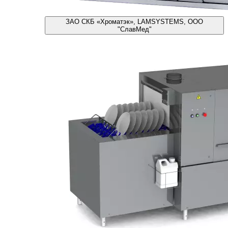
ЗАО СКБ «Хроматэк», LAMSYSTEMS, ООО
"СлавМед"