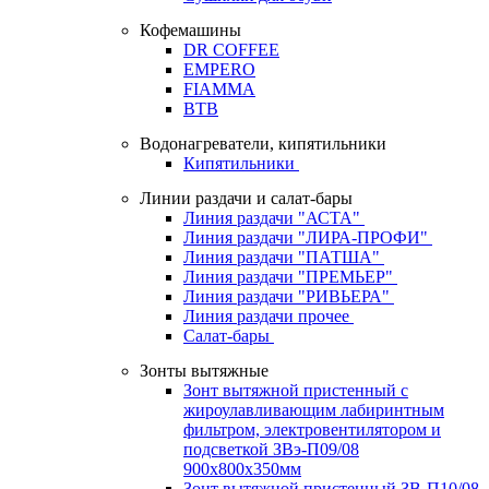
Кофемашины
DR COFFEE
EMPERO
FIAMMA
BTB
Водонагреватели, кипятильники
Кипятильники
Линии раздачи и салат-бары
Линия раздачи "АСТА"
Линия раздачи "ЛИРА-ПРОФИ"
Линия раздачи "ПАТША"
Линия раздачи "ПРЕМЬЕР"
Линия раздачи "РИВЬЕРА"
Линия раздачи прочее
Салат-бары
Зонты вытяжные
Зонт вытяжной пристенный с
жироулавливающим лабиринтным
фильтром, электровентилятором и
подсветкой ЗВэ-П09/08
900х800х350мм
Зонт вытяжной пристенный ЗВ-П10/08