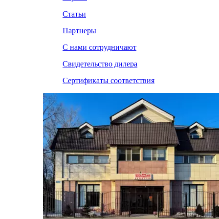
Статьи
Партнеры
С нами сотрудничают
Свидетельство дилера
Сертификаты соответствия