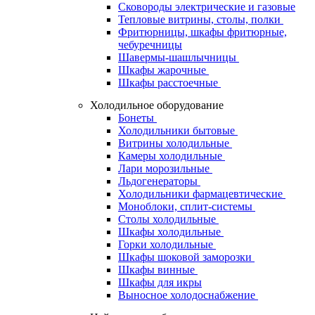
Сковороды электрические и газовые
Тепловые витрины, столы, полки
Фритюрницы, шкафы фритюрные,
чебуречницы
Шавермы-шашлычницы
Шкафы жарочные
Шкафы расстоечные
Холодильное оборудование
Бонеты
Холодильники бытовые
Витрины холодильные
Камеры холодильные
Лари морозильные
Льдогенераторы
Холодильники фармацевтические
Моноблоки, сплит-системы
Столы холодильные
Шкафы холодильные
Горки холодильные
Шкафы шоковой заморозки
Шкафы винные
Шкафы для икры
Выносное холодоснабжение