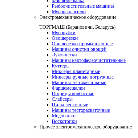
Фаршемешалка
Рыбоочистительные машины
Мясорыхлители
Электромеханическое оборудование
ТОРГМАШ (Барановичи, Беларусь)
Мясорубки
Овощерезки
Овощерезки промышленные
Машины очистки овощей
Лукочистки
Машины картофелеочистительные
Куттеры
Миксеры планетарные
Миксеры ручные погружные
Машины тестомесильные
Фаршемешалки
Шприцы колбасные
Слайсеры
Пилы ленточные
Машины тестораскаточные
Медогонки
Воскотопки
Прочее электромеханическое оборудование