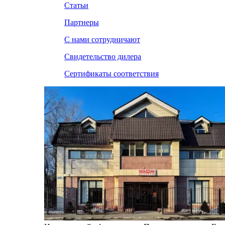
Статьи
Партнеры
С нами сотрудничают
Свидетельство дилера
Сертификаты соответствия