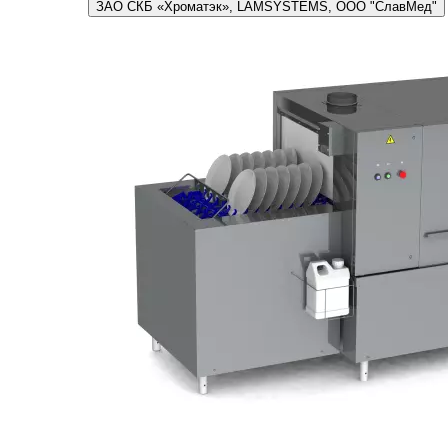
ЗАО СКБ «Хроматэк», LAMSYSTEMS, ООО "СлавМед"