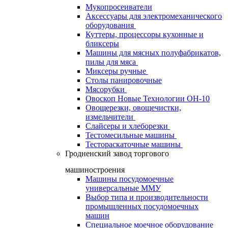
Мукопросеиватели
Аксессуары для электромеханического
оборудования
Куттеры, процессоры кухонные и
бликсеры
Машины для мясных полуфабрикатов,
пилы для мяса
Миксеры ручные
Столы панировочные
Мясорубки
Овоскоп Новые Технологии ОН-10
Овощерезки, овощечистки,
измельчители
Слайсеры и хлеборезки
Тестомесильные машины
Тестораскаточные машины
Гродненский завод торгового
машиностроения
Машины посудомоечные
универсальные ММУ
Выбор типа и производительности
промышленных посудомоечных
машин
Специальное моечное оборудование