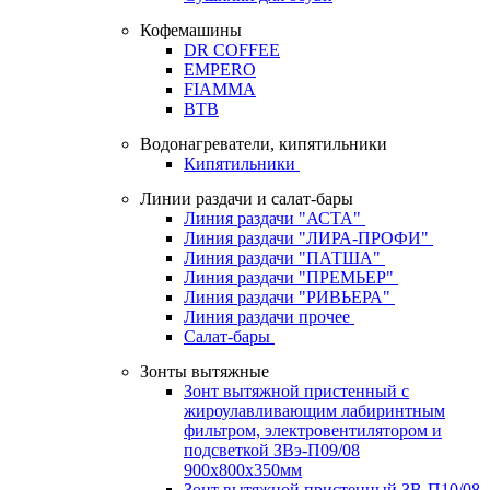
Кофемашины
DR COFFEE
EMPERO
FIAMMA
BTB
Водонагреватели, кипятильники
Кипятильники
Линии раздачи и салат-бары
Линия раздачи "АСТА"
Линия раздачи "ЛИРА-ПРОФИ"
Линия раздачи "ПАТША"
Линия раздачи "ПРЕМЬЕР"
Линия раздачи "РИВЬЕРА"
Линия раздачи прочее
Салат-бары
Зонты вытяжные
Зонт вытяжной пристенный с
жироулавливающим лабиринтным
фильтром, электровентилятором и
подсветкой ЗВэ-П09/08
900х800х350мм
Зонт вытяжной пристенный ЗВ-П10/08