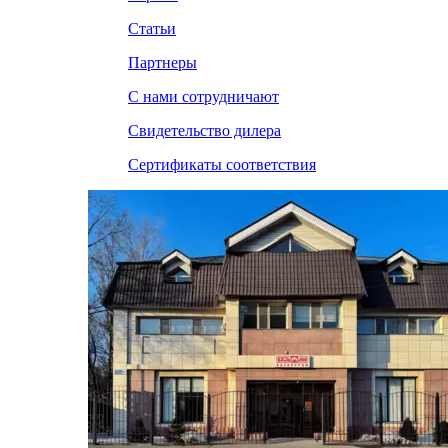
Статьи
Партнеры
С нами сотрудничают
Свидетельство дилера
Сертификаты соответствия