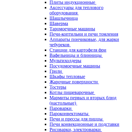
Плиты индукционные
Аксессуары для теплового
оборудования
Шашлычница
Шаверма
Таромоечные машины
Печи-коптильни и печи томления
Аппараты пончиковые, для жарки
чебуреков
Станции для картофеля фри
Вафельницы и блинницы
Мультихолдеры
Посудомоечные машины
Грили
Шкафы тепловые
Жарочные поверхности
Тостеры
Котлы пищеварочные
Мармиты первых и вторых блюд
(настольные)
Пароварки
Пароконвектоматы
Печи и прессы для пиццы
Печи конвекционные и подставки
Рисоварки, электроварки