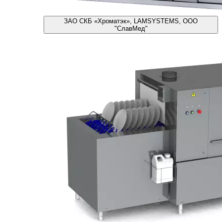
ЗАО СКБ «Хроматэк», LAMSYSTEMS, ООО
"СлавМед"