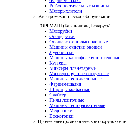
Фаршемешалка
Рыбоочистительные машины
Мясорыхлители
Электромеханическое оборудование
ТОРГМАШ (Барановичи, Беларусь)
Мясорубки
Овощерезки
Овощерезки промышленные
Машины очистки овощей
Лукочистки
Машины картофелеочистительные
Куттеры
Миксеры планетарные
Миксеры ручные погружные
Машины тестомесильные
Фаршемешалки
Шприцы колбасные
Слайсеры
Пилы ленточные
Машины тестораскаточные
Медогонки
Воскотопки
Прочее электромеханическое оборудование