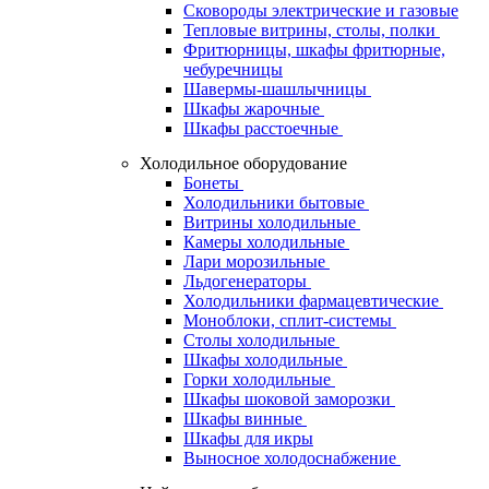
Сковороды электрические и газовые
Тепловые витрины, столы, полки
Фритюрницы, шкафы фритюрные,
чебуречницы
Шавермы-шашлычницы
Шкафы жарочные
Шкафы расстоечные
Холодильное оборудование
Бонеты
Холодильники бытовые
Витрины холодильные
Камеры холодильные
Лари морозильные
Льдогенераторы
Холодильники фармацевтические
Моноблоки, сплит-системы
Столы холодильные
Шкафы холодильные
Горки холодильные
Шкафы шоковой заморозки
Шкафы винные
Шкафы для икры
Выносное холодоснабжение