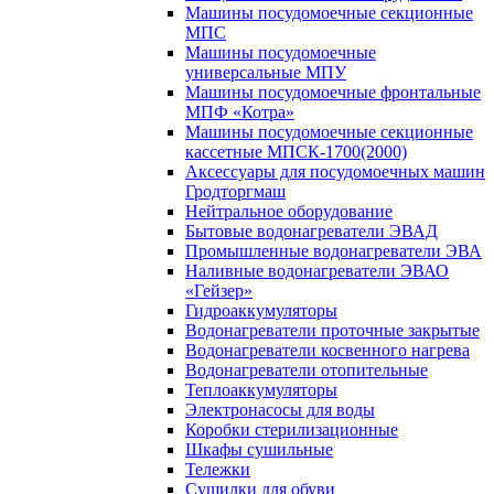
Машины посудомоечные секционные
МПС
Машины посудомоечные
универсальные МПУ
Машины посудомоечные фронтальные
МПФ «Котра»
Машины посудомоечные секционные
кассетные МПСК-1700(2000)
Аксессуары для посудомоечных машин
Гродторгмаш
Нейтральное оборудование
Бытовые водонагреватели ЭВАД
Промышленные водонагреватели ЭВА
Наливные водонагреватели ЭВАО
«Гейзер»
Гидроаккумуляторы
Водонагреватели проточные закрытые
Водонагреватели косвенного нагрева
Водонагреватели отопительные
Теплоаккумуляторы
Электронасосы для воды
Коробки стерилизационные
Шкафы сушильные
Тележки
Сушилки для обуви