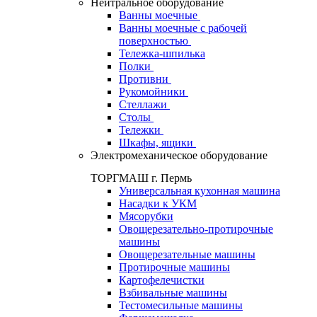
Нейтральное оборудование
Ванны моечные
Ванны моечные с рабочей
поверхностью
Тележка-шпилька
Полки
Противни
Рукомойники
Стеллажи
Столы
Тележки
Шкафы, ящики
Электромеханическое оборудование
ТОРГМАШ г. Пермь
Универсальная кухонная машина
Насадки к УКМ
Мясорубки
Овощерезательно-протирочные
машины
Овощерезательные машины
Протирочные машины
Картофелечистки
Взбивальные машины
Тестомесильные машины