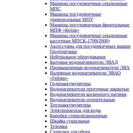
Машины посудомоечные секционные
МПС
Машины посудомоечные
универсальные МПУ
Машины посудомоечные фронтальные
МПФ «Котра»
Машины посудомоечные секционные
кассетные МПСК-1700(2000)
Аксессуары для посудомоечных машин
Гродторгмаш
Нейтральное оборудование
Бытовые водонагреватели ЭВАД
Промышленные водонагреватели ЭВА
Наливные водонагреватели ЭВАО
«Гейзер»
Гидроаккумуляторы
Водонагреватели проточные закрытые
Водонагреватели косвенного нагрева
Водонагреватели отопительные
Теплоаккумуляторы
Электронасосы для воды
Коробки стерилизационные
Шкафы сушильные
Тележки
Сушилки для обуви