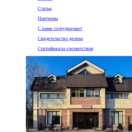
Статьи
Партнеры
С нами сотрудничают
Свидетельство дилера
Сертификаты соответствия