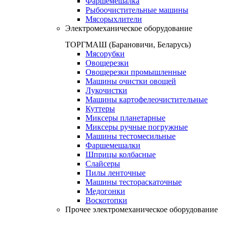
Фаршемешалка
Рыбоочистительные машины
Мясорыхлители
Электромеханическое оборудование
ТОРГМАШ (Барановичи, Беларусь)
Мясорубки
Овощерезки
Овощерезки промышленные
Машины очистки овощей
Лукочистки
Машины картофелеочистительные
Куттеры
Миксеры планетарные
Миксеры ручные погружные
Машины тестомесильные
Фаршемешалки
Шприцы колбасные
Слайсеры
Пилы ленточные
Машины тестораскаточные
Медогонки
Воскотопки
Прочее электромеханическое оборудование