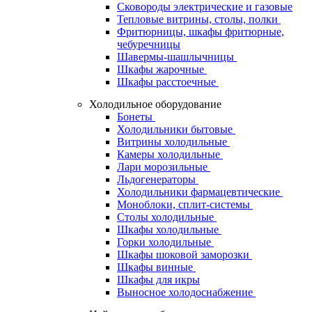
Сковороды электрические и газовые
Тепловые витрины, столы, полки
Фритюрницы, шкафы фритюрные,
чебуречницы
Шавермы-шашлычницы
Шкафы жарочные
Шкафы расстоечные
Холодильное оборудование
Бонеты
Холодильники бытовые
Витрины холодильные
Камеры холодильные
Лари морозильные
Льдогенераторы
Холодильники фармацевтические
Моноблоки, сплит-системы
Столы холодильные
Шкафы холодильные
Горки холодильные
Шкафы шоковой заморозки
Шкафы винные
Шкафы для икры
Выносное холодоснабжение