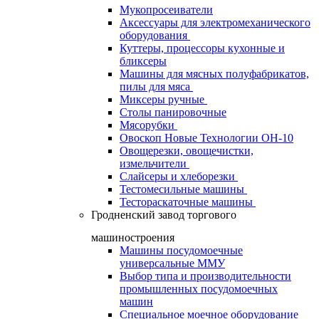
Мукопросеиватели
Аксессуары для электромеханического
оборудования
Куттеры, процессоры кухонные и
бликсеры
Машины для мясных полуфабрикатов,
пилы для мяса
Миксеры ручные
Столы панировочные
Мясорубки
Овоскоп Новые Технологии ОН-10
Овощерезки, овощечистки,
измельчители
Слайсеры и хлеборезки
Тестомесильные машины
Тестораскаточные машины
Гродненский завод торгового
машиностроения
Машины посудомоечные
универсальные ММУ
Выбор типа и производительности
промышленных посудомоечных
машин
Специальное моечное оборудование