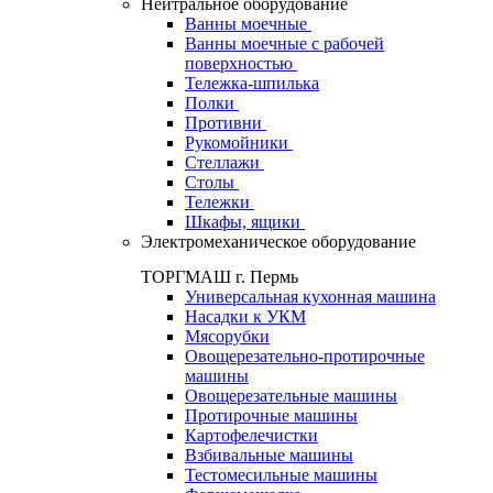
Нейтральное оборудование
Ванны моечные
Ванны моечные с рабочей
поверхностью
Тележка-шпилька
Полки
Противни
Рукомойники
Стеллажи
Столы
Тележки
Шкафы, ящики
Электромеханическое оборудование
ТОРГМАШ г. Пермь
Универсальная кухонная машина
Насадки к УКМ
Мясорубки
Овощерезательно-протирочные
машины
Овощерезательные машины
Протирочные машины
Картофелечистки
Взбивальные машины
Тестомесильные машины