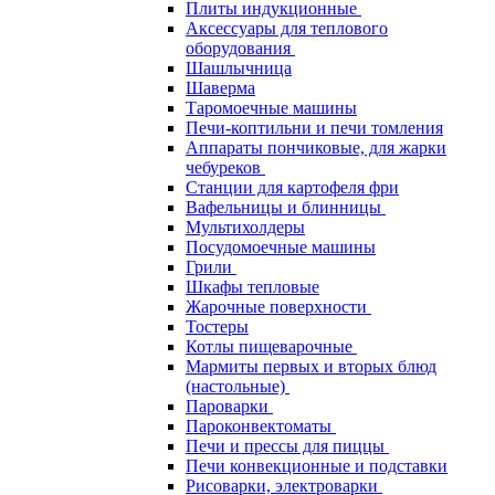
Плиты индукционные
Аксессуары для теплового
оборудования
Шашлычница
Шаверма
Таромоечные машины
Печи-коптильни и печи томления
Аппараты пончиковые, для жарки
чебуреков
Станции для картофеля фри
Вафельницы и блинницы
Мультихолдеры
Посудомоечные машины
Грили
Шкафы тепловые
Жарочные поверхности
Тостеры
Котлы пищеварочные
Мармиты первых и вторых блюд
(настольные)
Пароварки
Пароконвектоматы
Печи и прессы для пиццы
Печи конвекционные и подставки
Рисоварки, электроварки