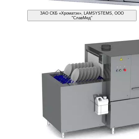
ЗАО СКБ «Хроматэк», LAMSYSTEMS, ООО
"СлавМед"