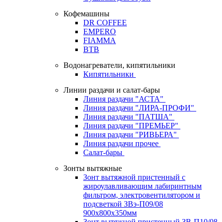
Кофемашины
DR COFFEE
EMPERO
FIAMMA
BTB
Водонагреватели, кипятильники
Кипятильники
Линии раздачи и салат-бары
Линия раздачи "АСТА"
Линия раздачи "ЛИРА-ПРОФИ"
Линия раздачи "ПАТША"
Линия раздачи "ПРЕМЬЕР"
Линия раздачи "РИВЬЕРА"
Линия раздачи прочее
Салат-бары
Зонты вытяжные
Зонт вытяжной пристенный с
жироулавливающим лабиринтным
фильтром, электровентилятором и
подсветкой ЗВэ-П09/08
900х800х350мм
Зонт вытяжной пристенный ЗВ-П10/08