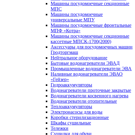
Машины посудомоечные секционные
МПС
Машины посудомоечные
универсальные МПУ
Машины посудомоечные фронтальные
МПФ «Котра»
Машины посудомоечные секционные
кассетные МПСК-1700(2000)
Аксессуары для посудомоечных машин
Гродторгмаш
Нейтральное оборудование
Бытовые водонагреватели ЭВАД
Промышленные водонагреватели ЭВА
Наливные водонагреватели ЭВАО
«Гейзер»
Гидроаккумуляторы
Водонагреватели проточные закрытые
Водонагреватели косвенного нагрева
Водонагреватели отопительные
Теплоаккумуляторы
Электронасосы для воды
Коробки стерилизационные
Шкафы сушильные
Тележки
Сушилки для обуви