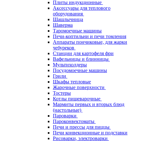
Плиты индукционные
Аксессуары для теплового
оборудования
Шашлычница
Шаверма
Таромоечные машины
Печи-коптильни и печи томления
Аппараты пончиковые, для жарки
чебуреков
Станции для картофеля фри
Вафельницы и блинницы
Мультихолдеры
Посудомоечные машины
Грили
Шкафы тепловые
Жарочные поверхности
Тостеры
Котлы пищеварочные
Мармиты первых и вторых блюд
(настольные)
Пароварки
Пароконвектоматы
Печи и прессы для пиццы
Печи конвекционные и подставки
Рисоварки, электроварки