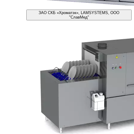
ЗАО СКБ «Хроматэк», LAMSYSTEMS, ООО
"СлавМед"