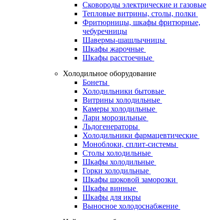
Сковороды электрические и газовые
Тепловые витрины, столы, полки
Фритюрницы, шкафы фритюрные,
чебуречницы
Шавермы-шашлычницы
Шкафы жарочные
Шкафы расстоечные
Холодильное оборудование
Бонеты
Холодильники бытовые
Витрины холодильные
Камеры холодильные
Лари морозильные
Льдогенераторы
Холодильники фармацевтические
Моноблоки, сплит-системы
Столы холодильные
Шкафы холодильные
Горки холодильные
Шкафы шоковой заморозки
Шкафы винные
Шкафы для икры
Выносное холодоснабжение