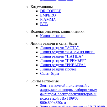
Кофемашины
DR COFFEE
EMPERO
FIAMMA
BTB
Водонагреватели, кипятильники
Кипятильники
Линии раздачи и салат-бары
Линия раздачи "АСТА"
Линия раздачи "ЛИРА-ПРОФИ"
Линия раздачи "ПАТША"
Линия раздачи "ПРЕМЬЕР"
Линия раздачи "РИВЬЕРА"
Линия раздачи прочее
Салат-бары
Зонты вытяжные
Зонт вытяжной пристенный с
жироулавливающим лабиринтным
фильтром, электровентилятором и
подсветкой ЗВэ-П09/08
900х800х350мм
Зонт вытяжной пристенный ЗВ-П10/08