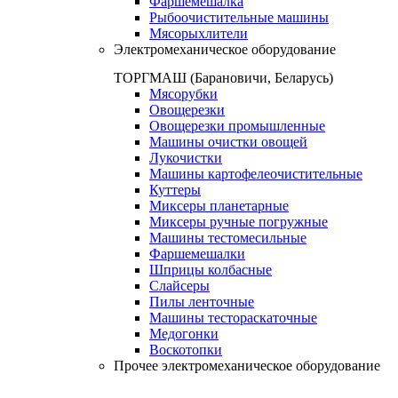
Фаршемешалка
Рыбоочистительные машины
Мясорыхлители
Электромеханическое оборудование
ТОРГМАШ (Барановичи, Беларусь)
Мясорубки
Овощерезки
Овощерезки промышленные
Машины очистки овощей
Лукочистки
Машины картофелеочистительные
Куттеры
Миксеры планетарные
Миксеры ручные погружные
Машины тестомесильные
Фаршемешалки
Шприцы колбасные
Слайсеры
Пилы ленточные
Машины тестораскаточные
Медогонки
Воскотопки
Прочее электромеханическое оборудование