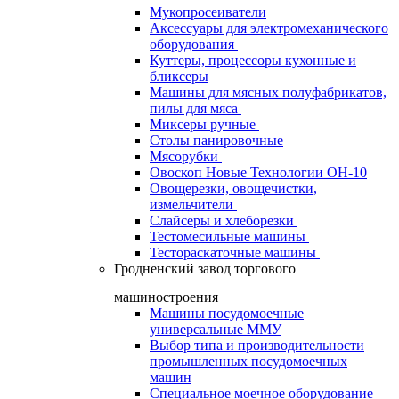
Мукопросеиватели
Аксессуары для электромеханического
оборудования
Куттеры, процессоры кухонные и
бликсеры
Машины для мясных полуфабрикатов,
пилы для мяса
Миксеры ручные
Столы панировочные
Мясорубки
Овоскоп Новые Технологии ОН-10
Овощерезки, овощечистки,
измельчители
Слайсеры и хлеборезки
Тестомесильные машины
Тестораскаточные машины
Гродненский завод торгового
машиностроения
Машины посудомоечные
универсальные ММУ
Выбор типа и производительности
промышленных посудомоечных
машин
Специальное моечное оборудование