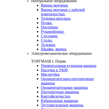
Нейтральное оборудование
Ванны моечные
Ванны моечные с рабочей
поверхностью
Тележка-шпилька
Полки
Противни
Рукомойники
Стеллажи
Столы
Тележки
Шкафы, ящики
Электромеханическое оборудование
ТОРГМАШ г. Пермь
Универсальная кухонная машина
Насадки к УКМ
Мясорубки
Овощерезательно-протирочные
машины
Овощерезательные машины
Протирочные машины
Картофелечистки
Взбивальные машины
Тестомесильные машины