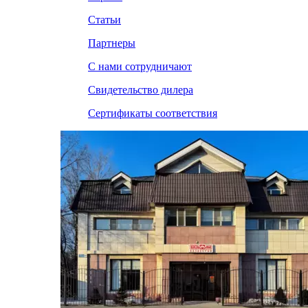
Статьи
Партнеры
С нами сотрудничают
Свидетельство дилера
Сертификаты соответствия