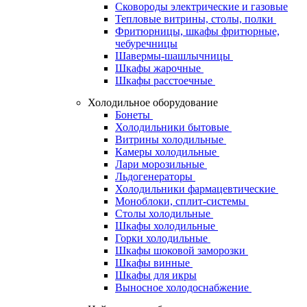
Сковороды электрические и газовые
Тепловые витрины, столы, полки
Фритюрницы, шкафы фритюрные,
чебуречницы
Шавермы-шашлычницы
Шкафы жарочные
Шкафы расстоечные
Холодильное оборудование
Бонеты
Холодильники бытовые
Витрины холодильные
Камеры холодильные
Лари морозильные
Льдогенераторы
Холодильники фармацевтические
Моноблоки, сплит-системы
Столы холодильные
Шкафы холодильные
Горки холодильные
Шкафы шоковой заморозки
Шкафы винные
Шкафы для икры
Выносное холодоснабжение