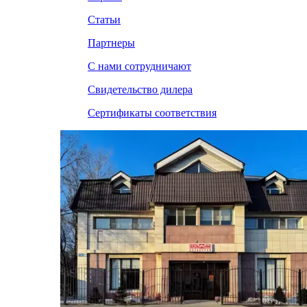
Статьи
Партнеры
С нами сотрудничают
Свидетельство дилера
Сертификаты соответствия