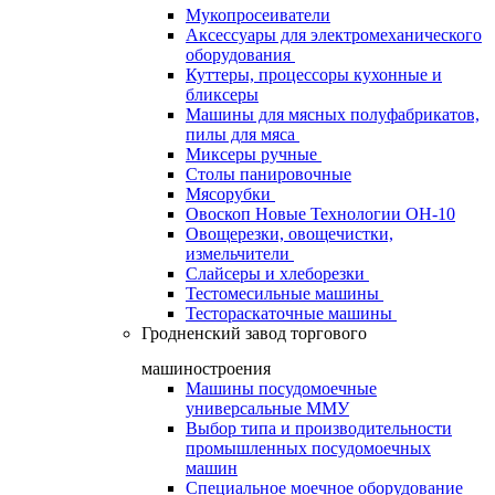
Мукопросеиватели
Аксессуары для электромеханического
оборудования
Куттеры, процессоры кухонные и
бликсеры
Машины для мясных полуфабрикатов,
пилы для мяса
Миксеры ручные
Столы панировочные
Мясорубки
Овоскоп Новые Технологии ОН-10
Овощерезки, овощечистки,
измельчители
Слайсеры и хлеборезки
Тестомесильные машины
Тестораскаточные машины
Гродненский завод торгового
машиностроения
Машины посудомоечные
универсальные ММУ
Выбор типа и производительности
промышленных посудомоечных
машин
Специальное моечное оборудование