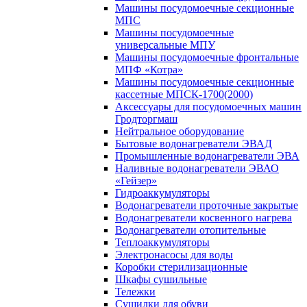
Машины посудомоечные секционные
МПС
Машины посудомоечные
универсальные МПУ
Машины посудомоечные фронтальные
МПФ «Котра»
Машины посудомоечные секционные
кассетные МПСК-1700(2000)
Аксессуары для посудомоечных машин
Гродторгмаш
Нейтральное оборудование
Бытовые водонагреватели ЭВАД
Промышленные водонагреватели ЭВА
Наливные водонагреватели ЭВАО
«Гейзер»
Гидроаккумуляторы
Водонагреватели проточные закрытые
Водонагреватели косвенного нагрева
Водонагреватели отопительные
Теплоаккумуляторы
Электронасосы для воды
Коробки стерилизационные
Шкафы сушильные
Тележки
Сушилки для обуви