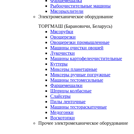
Фаршемешалка
Рыбоочистительные машины
Мясорыхлители
Электромеханическое оборудование
ТОРГМАШ (Барановичи, Беларусь)
Мясорубки
Овощерезки
Овощерезки промышленные
Машины очистки овощей
Лукочистки
Машины картофелеочистительные
Куттеры
Миксеры планетарные
Миксеры ручные погружные
Машины тестомесильные
Фаршемешалки
Шприцы колбасные
Слайсеры
Пилы ленточные
Машины тестораскаточные
Медогонки
Воскотопки
Прочее электромеханическое оборудование