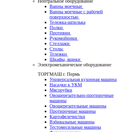
Нейтральное оборудование
Ванны моечные
Ванны моечные с рабочей
поверхностью
Тележка-шпилька
Полки
Противни
Рукомойники
Стеллажи
Столы
Тележки
Шкафы, ящики
Электромеханическое оборудование
ТОРГМАШ г. Пермь
Универсальная кухонная машина
Насадки к УКМ
Мясорубки
Овощерезательно-протирочные
машины
Овощерезательные машины
Протирочные машины
Картофелечистки
Взбивальные машины
Тестомесильные машины