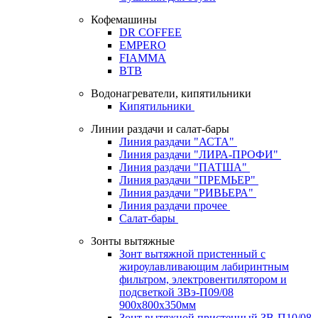
Кофемашины
DR COFFEE
EMPERO
FIAMMA
BTB
Водонагреватели, кипятильники
Кипятильники
Линии раздачи и салат-бары
Линия раздачи "АСТА"
Линия раздачи "ЛИРА-ПРОФИ"
Линия раздачи "ПАТША"
Линия раздачи "ПРЕМЬЕР"
Линия раздачи "РИВЬЕРА"
Линия раздачи прочее
Салат-бары
Зонты вытяжные
Зонт вытяжной пристенный с
жироулавливающим лабиринтным
фильтром, электровентилятором и
подсветкой ЗВэ-П09/08
900х800х350мм
Зонт вытяжной пристенный ЗВ-П10/08