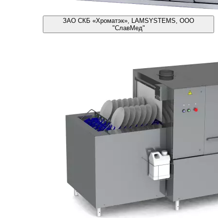
ЗАО СКБ «Хроматэк», LAMSYSTEMS, ООО
"СлавМед"