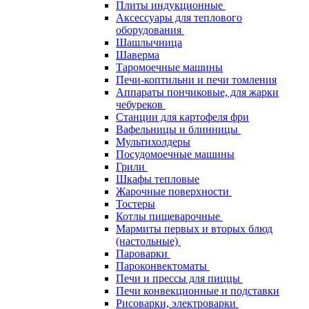
Плиты индукционные
Аксессуары для теплового
оборудования
Шашлычница
Шаверма
Таромоечные машины
Печи-коптильни и печи томления
Аппараты пончиковые, для жарки
чебуреков
Станции для картофеля фри
Вафельницы и блинницы
Мультихолдеры
Посудомоечные машины
Грили
Шкафы тепловые
Жарочные поверхности
Тостеры
Котлы пищеварочные
Мармиты первых и вторых блюд
(настольные)
Пароварки
Пароконвектоматы
Печи и прессы для пиццы
Печи конвекционные и подставки
Рисоварки, электроварки