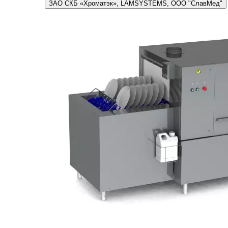
ЗАО СКБ «Хроматэк», LAMSYSTEMS, ООО "СлавМед"