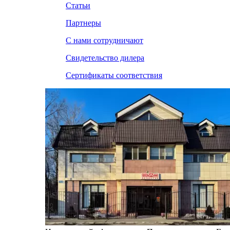
Статьи
Партнеры
С нами сотрудничают
Свидетельство дилера
Сертификаты соответствия