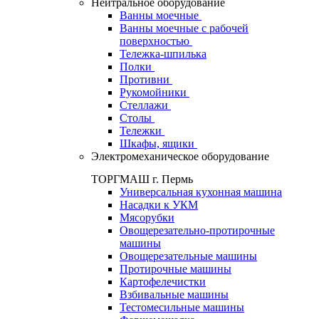
Нейтральное оборудование
Ванны моечные
Ванны моечные с рабочей
поверхностью
Тележка-шпилька
Полки
Противни
Рукомойники
Стеллажи
Столы
Тележки
Шкафы, ящики
Электромеханическое оборудование
ТОРГМАШ г. Пермь
Универсальная кухонная машина
Насадки к УКМ
Мясорубки
Овощерезательно-протирочные
машины
Овощерезательные машины
Протирочные машины
Картофелечистки
Взбивальные машины
Тестомесильные машины