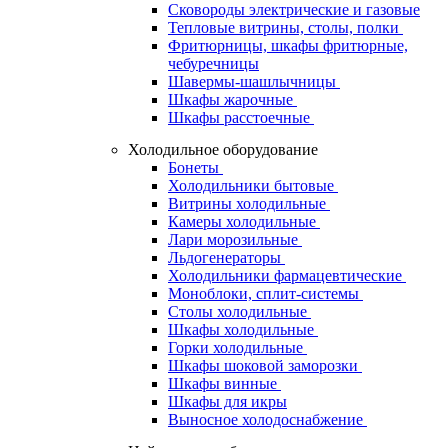
Сковороды электрические и газовые
Тепловые витрины, столы, полки
Фритюрницы, шкафы фритюрные,
чебуречницы
Шавермы-шашлычницы
Шкафы жарочные
Шкафы расстоечные
Холодильное оборудование
Бонеты
Холодильники бытовые
Витрины холодильные
Камеры холодильные
Лари морозильные
Льдогенераторы
Холодильники фармацевтические
Моноблоки, сплит-системы
Столы холодильные
Шкафы холодильные
Горки холодильные
Шкафы шоковой заморозки
Шкафы винные
Шкафы для икры
Выносное холодоснабжение