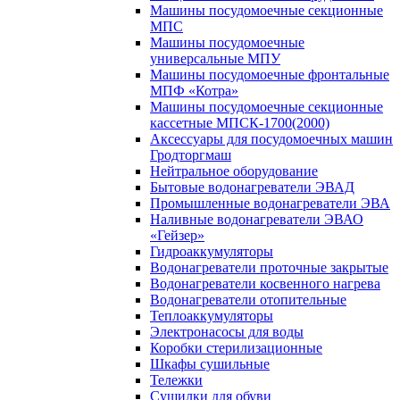
Машины посудомоечные секционные
МПС
Машины посудомоечные
универсальные МПУ
Машины посудомоечные фронтальные
МПФ «Котра»
Машины посудомоечные секционные
кассетные МПСК-1700(2000)
Аксессуары для посудомоечных машин
Гродторгмаш
Нейтральное оборудование
Бытовые водонагреватели ЭВАД
Промышленные водонагреватели ЭВА
Наливные водонагреватели ЭВАО
«Гейзер»
Гидроаккумуляторы
Водонагреватели проточные закрытые
Водонагреватели косвенного нагрева
Водонагреватели отопительные
Теплоаккумуляторы
Электронасосы для воды
Коробки стерилизационные
Шкафы сушильные
Тележки
Сушилки для обуви