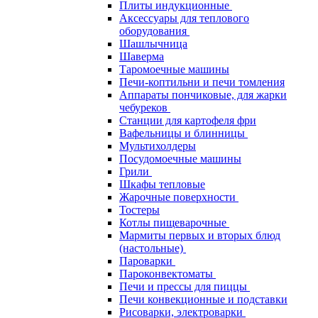
Плиты индукционные
Аксессуары для теплового
оборудования
Шашлычница
Шаверма
Таромоечные машины
Печи-коптильни и печи томления
Аппараты пончиковые, для жарки
чебуреков
Станции для картофеля фри
Вафельницы и блинницы
Мультихолдеры
Посудомоечные машины
Грили
Шкафы тепловые
Жарочные поверхности
Тостеры
Котлы пищеварочные
Мармиты первых и вторых блюд
(настольные)
Пароварки
Пароконвектоматы
Печи и прессы для пиццы
Печи конвекционные и подставки
Рисоварки, электроварки