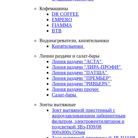
Кофемашины
DR COFFEE
EMPERO
FIAMMA
BTB
Водонагреватели, кипятильники
Кипятильники
Линии раздачи и салат-бары
Линия раздачи "АСТА"
Линия раздачи "ЛИРА-ПРОФИ"
Линия раздачи "ПАТША"
Линия раздачи "ПРЕМЬЕР"
Линия раздачи "РИВЬЕРА"
Линия раздачи прочее
Салат-бары
Зонты вытяжные
Зонт вытяжной пристенный с
жироулавливающим лабиринтным
фильтром, электровентилятором и
подсветкой ЗВэ-П09/08
900х800х350мм
Зонт вытяжной пристенный ЗВ-П10/08