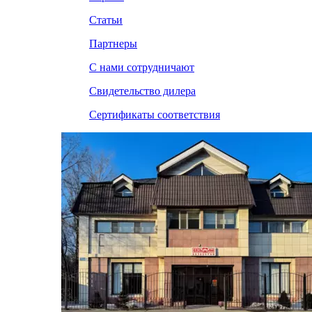
Статьи
Партнеры
С нами сотрудничают
Свидетельство дилера
Сертификаты соответствия