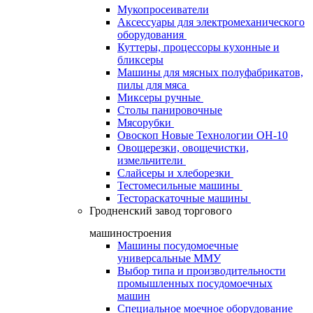
Мукопросеиватели
Аксессуары для электромеханического
оборудования
Куттеры, процессоры кухонные и
бликсеры
Машины для мясных полуфабрикатов,
пилы для мяса
Миксеры ручные
Столы панировочные
Мясорубки
Овоскоп Новые Технологии ОН-10
Овощерезки, овощечистки,
измельчители
Слайсеры и хлеборезки
Тестомесильные машины
Тестораскаточные машины
Гродненский завод торгового
машиностроения
Машины посудомоечные
универсальные ММУ
Выбор типа и производительности
промышленных посудомоечных
машин
Специальное моечное оборудование