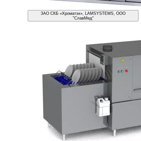
ЗАО СКБ «Хроматэк», LAMSYSTEMS, ООО
"СлавМед"