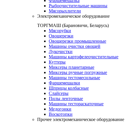
Фаршемешалка
Рыбоочистительные машины
Мясорыхлители
Электромеханическое оборудование
ТОРГМАШ (Барановичи, Беларусь)
Мясорубки
Овощерезки
Овощерезки промышленные
Машины очистки овощей
Лукочистки
Машины картофелеочистительные
Куттеры
Миксеры планетарные
Миксеры ручные погружные
Машины тестомесильные
Фаршемешалки
Шприцы колбасные
Слайсеры
Пилы ленточные
Машины тестораскаточные
Медогонки
Воскотопки
Прочее электромеханическое оборудование