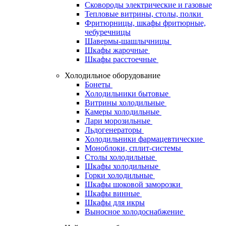
Сковороды электрические и газовые
Тепловые витрины, столы, полки
Фритюрницы, шкафы фритюрные,
чебуречницы
Шавермы-шашлычницы
Шкафы жарочные
Шкафы расстоечные
Холодильное оборудование
Бонеты
Холодильники бытовые
Витрины холодильные
Камеры холодильные
Лари морозильные
Льдогенераторы
Холодильники фармацевтические
Моноблоки, сплит-системы
Столы холодильные
Шкафы холодильные
Горки холодильные
Шкафы шоковой заморозки
Шкафы винные
Шкафы для икры
Выносное холодоснабжение