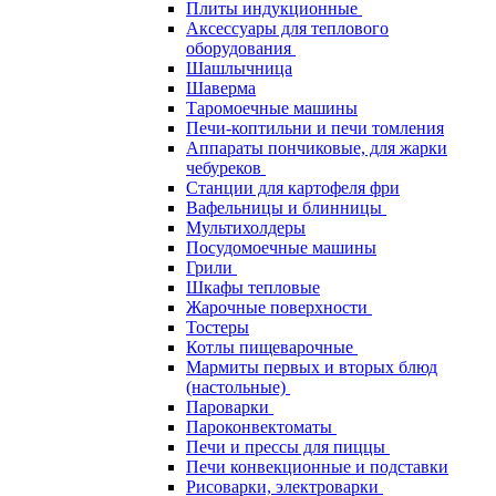
Плиты индукционные
Аксессуары для теплового
оборудования
Шашлычница
Шаверма
Таромоечные машины
Печи-коптильни и печи томления
Аппараты пончиковые, для жарки
чебуреков
Станции для картофеля фри
Вафельницы и блинницы
Мультихолдеры
Посудомоечные машины
Грили
Шкафы тепловые
Жарочные поверхности
Тостеры
Котлы пищеварочные
Мармиты первых и вторых блюд
(настольные)
Пароварки
Пароконвектоматы
Печи и прессы для пиццы
Печи конвекционные и подставки
Рисоварки, электроварки