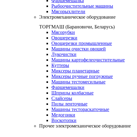
Фаршемешалка
Рыбоочистительные машины
Мясорыхлители
Электромеханическое оборудование
ТОРГМАШ (Барановичи, Беларусь)
Мясорубки
Овощерезки
Овощерезки промышленные
Машины очистки овощей
Лукочистки
Машины картофелеочистительные
Куттеры
Миксеры планетарные
Миксеры ручные погружные
Машины тестомесильные
Фаршемешалки
Шприцы колбасные
Слайсеры
Пилы ленточные
Машины тестораскаточные
Медогонки
Воскотопки
Прочее электромеханическое оборудование