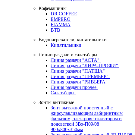
Кофемашины
DR COFFEE
EMPERO
FIAMMA
BTB
Водонагреватели, кипятильники
Кипятильники
Линии раздачи и салат-бары
Линия раздачи "АСТА"
Линия раздачи "ЛИРА-ПРОФИ"
Линия раздачи "ПАТША"
Линия раздачи "ПРЕМЬЕР"
Линия раздачи "РИВЬЕРА"
Линия раздачи прочее
Салат-бары
Зонты вытяжные
Зонт вытяжной пристенный с
жироулавливающим лабиринтным
фильтром, электровентилятором и
подсветкой ЗВэ-П09/08
900х800х350мм
Зонт вытяжной пристенный ЗВ-П10/08