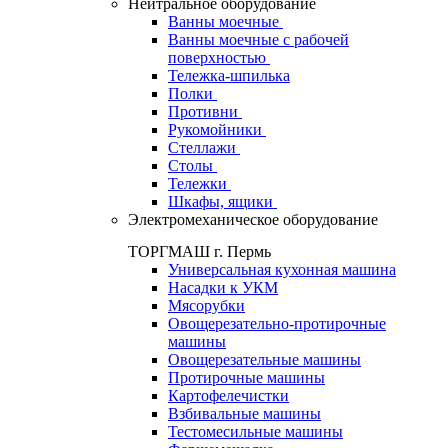
Нейтральное оборудование
Ванны моечные
Ванны моечные с рабочей
поверхностью
Тележка-шпилька
Полки
Противни
Рукомойники
Стеллажи
Столы
Тележки
Шкафы, ящики
Электромеханическое оборудование
ТОРГМАШ г. Пермь
Универсальная кухонная машина
Насадки к УКМ
Мясорубки
Овощерезательно-протирочные
машины
Овощерезательные машины
Протирочные машины
Картофелечистки
Взбивальные машины
Тестомесильные машины