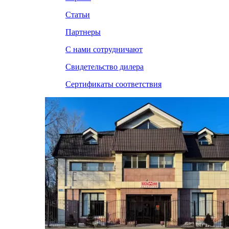
Статьи
Партнеры
С нами сотрудничают
Свидетельство дилера
Сертификаты соответствия