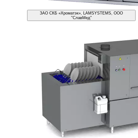
ЗАО СКБ «Хроматэк», LAMSYSTEMS, ООО
"СлавМед"