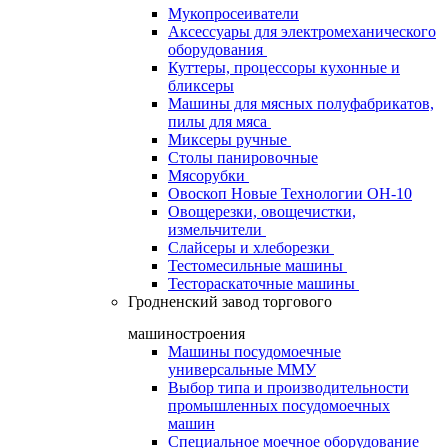
Мукопросеиватели
Аксессуары для электромеханического
оборудования
Куттеры, процессоры кухонные и
бликсеры
Машины для мясных полуфабрикатов,
пилы для мяса
Миксеры ручные
Столы панировочные
Мясорубки
Овоскоп Новые Технологии ОН-10
Овощерезки, овощечистки,
измельчители
Слайсеры и хлеборезки
Тестомесильные машины
Тестораскаточные машины
Гродненский завод торгового
машиностроения
Машины посудомоечные
универсальные ММУ
Выбор типа и производительности
промышленных посудомоечных
машин
Специальное моечное оборудование