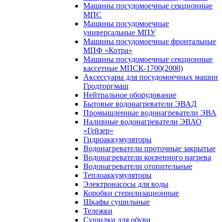
Машины посудомоечные секционные
МПС
Машины посудомоечные
универсальные МПУ
Машины посудомоечные фронтальные
МПФ «Котра»
Машины посудомоечные секционные
кассетные МПСК-1700(2000)
Аксессуары для посудомоечных машин
Гродторгмаш
Нейтральное оборудование
Бытовые водонагреватели ЭВАД
Промышленные водонагреватели ЭВА
Наливные водонагреватели ЭВАО
«Гейзер»
Гидроаккумуляторы
Водонагреватели проточные закрытые
Водонагреватели косвенного нагрева
Водонагреватели отопительные
Теплоаккумуляторы
Электронасосы для воды
Коробки стерилизационные
Шкафы сушильные
Тележки
Сушилки для обуви