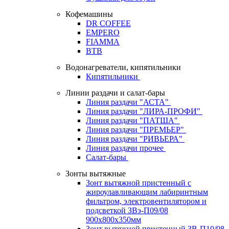
Кофемашины
DR COFFEE
EMPERO
FIAMMA
BTB
Водонагреватели, кипятильники
Кипятильники
Линии раздачи и салат-бары
Линия раздачи "АСТА"
Линия раздачи "ЛИРА-ПРОФИ"
Линия раздачи "ПАТША"
Линия раздачи "ПРЕМЬЕР"
Линия раздачи "РИВЬЕРА"
Линия раздачи прочее
Салат-бары
Зонты вытяжные
Зонт вытяжной пристенный с
жироулавливающим лабиринтным
фильтром, электровентилятором и
подсветкой ЗВэ-П09/08
900х800х350мм
Зонт вытяжной пристенный ЗВ-П10/08