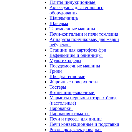
Плиты индукционные
Аксессуары для теплового
оборудования
Шашлычница
Шаверма
Таромоечные машины
Печи-коптильни и печи томления
Аппараты пончиковые, для жарки
чебуреков
Станции для картофеля фри
Вафельницы и блинницы
Мультихолдеры
Посудомоечные машины
Грили
Шкафы тепловые
Жарочные поверхности
Тостеры
Котлы пищеварочные
Мармиты первых и вторых блюд
(настольные)
Пароварки
Пароконвектоматы
Печи и прессы для пиццы
Печи конвекционные и подставки
Рисоварки, электроварки