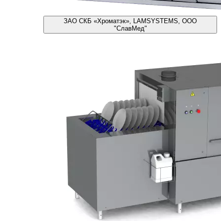
ЗАО СКБ «Хроматэк», LAMSYSTEMS, ООО
"СлавМед"