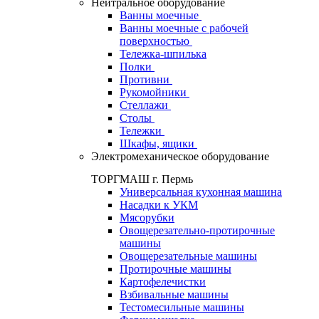
Нейтральное оборудование
Ванны моечные
Ванны моечные с рабочей
поверхностью
Тележка-шпилька
Полки
Противни
Рукомойники
Стеллажи
Столы
Тележки
Шкафы, ящики
Электромеханическое оборудование
ТОРГМАШ г. Пермь
Универсальная кухонная машина
Насадки к УКМ
Мясорубки
Овощерезательно-протирочные
машины
Овощерезательные машины
Протирочные машины
Картофелечистки
Взбивальные машины
Тестомесильные машины