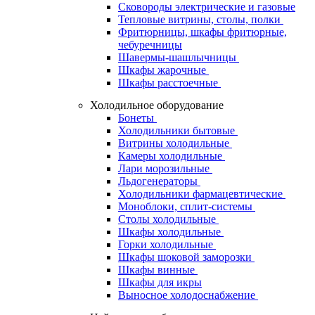
Сковороды электрические и газовые
Тепловые витрины, столы, полки
Фритюрницы, шкафы фритюрные,
чебуречницы
Шавермы-шашлычницы
Шкафы жарочные
Шкафы расстоечные
Холодильное оборудование
Бонеты
Холодильники бытовые
Витрины холодильные
Камеры холодильные
Лари морозильные
Льдогенераторы
Холодильники фармацевтические
Моноблоки, сплит-системы
Столы холодильные
Шкафы холодильные
Горки холодильные
Шкафы шоковой заморозки
Шкафы винные
Шкафы для икры
Выносное холодоснабжение