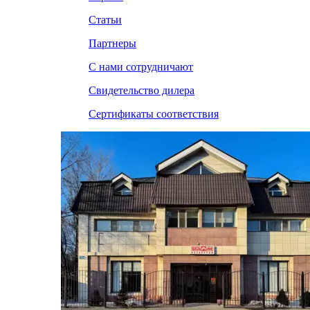
Статьи
Партнеры
С нами сотрудничают
Свидетельство дилера
Сертификаты соответствия