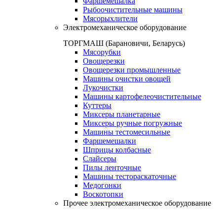
Фаршемешалка
Рыбоочистительные машины
Мясорыхлители
Электромеханическое оборудование
ТОРГМАШ (Барановичи, Беларусь)
Мясорубки
Овощерезки
Овощерезки промышленные
Машины очистки овощей
Лукочистки
Машины картофелеочистительные
Куттеры
Миксеры планетарные
Миксеры ручные погружные
Машины тестомесильные
Фаршемешалки
Шприцы колбасные
Слайсеры
Пилы ленточные
Машины тестораскаточные
Медогонки
Воскотопки
Прочее электромеханическое оборудование