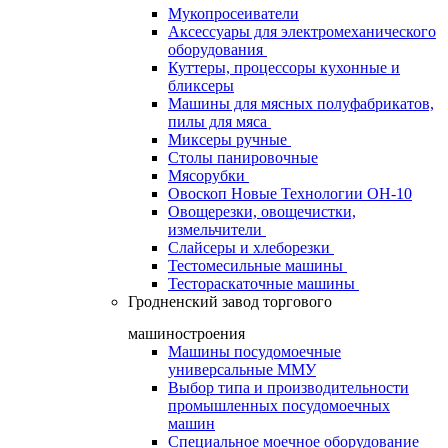
Мукопросеиватели
Аксессуары для электромеханического
оборудования
Куттеры, процессоры кухонные и
бликсеры
Машины для мясных полуфабрикатов,
пилы для мяса
Миксеры ручные
Столы панировочные
Мясорубки
Овоскоп Новые Технологии ОН-10
Овощерезки, овощечистки,
измельчители
Слайсеры и хлеборезки
Тестомесильные машины
Тестораскаточные машины
Гродненский завод торгового
машиностроения
Машины посудомоечные
универсальные ММУ
Выбор типа и производительности
промышленных посудомоечных
машин
Специальное моечное оборудование