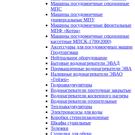
Машины посудомоечные секционные
МПС
Машины посудомоечные
универсальные МПУ
Машины посудомоечные фронтальные
МПФ «Котра»
Машины посудомоечные секционные
кассетные МПСК-1700(2000)
Аксессуары для посудомоечных машин
Гродторгмаш
Нейтральное оборудование
Бытовые водонагреватели ЭВАД
Промышленные водонагреватели ЭВА
Наливные водонагреватели ЭВАО
«Гейзер»
Гидроаккумуляторы
Водонагреватели проточные закрытые
Водонагреватели косвенного нагрева
Водонагреватели отопительные
Теплоаккумуляторы
Электронасосы для воды
Коробки стерилизационные
Шкафы сушильные
Тележки
Сушилки для обуви