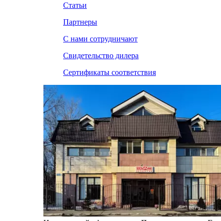
Статьи
Партнеры
С нами сотрудничают
Свидетельство дилера
Сертификаты соответствия