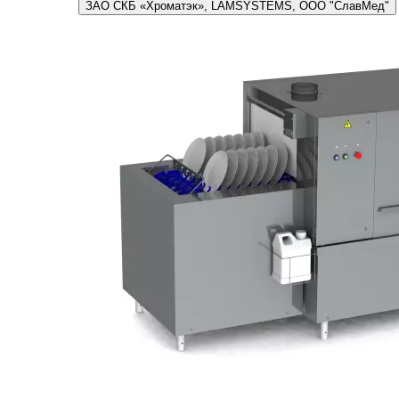
ЗАО СКБ «Хроматэк», LAMSYSTEMS, ООО "СлавМед"