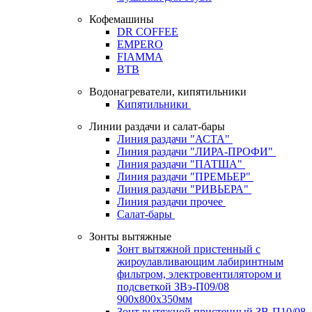
Кофемашины
DR COFFEE
EMPERO
FIAMMA
BTB
Водонагреватели, кипятильники
Кипятильники
Линии раздачи и салат-бары
Линия раздачи "АСТА"
Линия раздачи "ЛИРА-ПРОФИ"
Линия раздачи "ПАТША"
Линия раздачи "ПРЕМЬЕР"
Линия раздачи "РИВЬЕРА"
Линия раздачи прочее
Салат-бары
Зонты вытяжные
Зонт вытяжной пристенный с
жироулавливающим лабиринтным
фильтром, электровентилятором и
подсветкой ЗВэ-П09/08
900х800х350мм
Зонт вытяжной пристенный ЗВ-П10/08