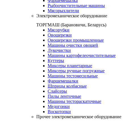
Фаршемешалка
Рыбоочистительные машины
Мясорыхлители
Электромеханическое оборудование
ТОРГМАШ (Барановичи, Беларусь)
Мясорубки
Овощерезки
Овощерезки промышленные
Машины очистки овощей
Лукочистки
Машины картофелеочистительные
Куттеры
Миксеры планетарные
Миксеры ручные погружные
Машины тестомесильные
Фаршемешалки
Шприцы колбасные
Слайсеры
Пилы ленточные
Машины тестораскаточные
Медогонки
Воскотопки
Прочее электромеханическое оборудование