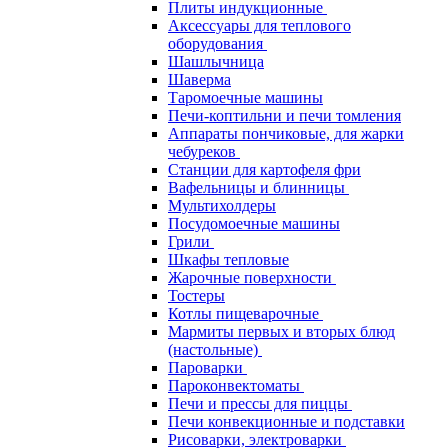
Плиты индукционные
Аксессуары для теплового
оборудования
Шашлычница
Шаверма
Таромоечные машины
Печи-коптильни и печи томления
Аппараты пончиковые, для жарки
чебуреков
Станции для картофеля фри
Вафельницы и блинницы
Мультихолдеры
Посудомоечные машины
Грили
Шкафы тепловые
Жарочные поверхности
Тостеры
Котлы пищеварочные
Мармиты первых и вторых блюд
(настольные)
Пароварки
Пароконвектоматы
Печи и прессы для пиццы
Печи конвекционные и подставки
Рисоварки, электроварки