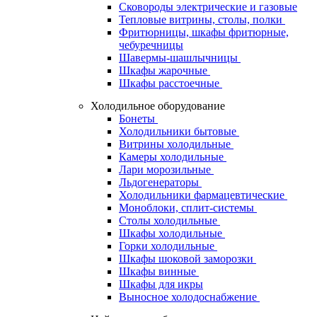
Сковороды электрические и газовые
Тепловые витрины, столы, полки
Фритюрницы, шкафы фритюрные,
чебуречницы
Шавермы-шашлычницы
Шкафы жарочные
Шкафы расстоечные
Холодильное оборудование
Бонеты
Холодильники бытовые
Витрины холодильные
Камеры холодильные
Лари морозильные
Льдогенераторы
Холодильники фармацевтические
Моноблоки, сплит-системы
Столы холодильные
Шкафы холодильные
Горки холодильные
Шкафы шоковой заморозки
Шкафы винные
Шкафы для икры
Выносное холодоснабжение