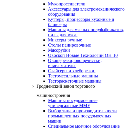
Мукопросеиватели
Аксессуары для электромеханического
оборудования
Куттеры, процессоры кухонные и
бликсеры
Машины для мясных полуфабрикатов,
пилы для мяса
Миксеры ручные
Столы панировочные
Мясорубки
Овоскоп Новые Технологии ОН-10
Овощерезки, овощечистки,
измельчители
Слайсеры и хлеборезки
Тестомесильные машины
Тестораскаточные машины
Гродненский завод торгового
машиностроения
Машины посудомоечные
универсальные ММУ
Выбор типа и производительности
промышленных посудомоечных
машин
Специальное моечное оборудование