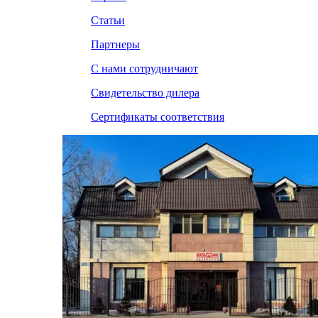
Статьи
Партнеры
С нами сотрудничают
Свидетельство дилера
Сертификаты соответствия