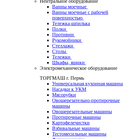
Нейтральное оборудование
Ванны моечные
Ванны моечные с рабочей
поверхностью
Тележка-шпилька
Полки
Противни
Рукомойники
Стеллажи
Столы
Тележки
Шкафы, ящики
Электромеханическое оборудование
ТОРГМАШ г. Пермь
Универсальная кухонная машина
Насадки к УКМ
Мясорубки
Овощерезательно-протирочные
машины
Овощерезательные машины
Протирочные машины
Картофелечистки
Взбивальные машины
Тестомесильные машины