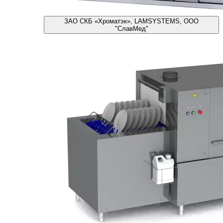
ЗАО СКБ «Хроматэк», LAMSYSTEMS, ООО
"СлавМед"