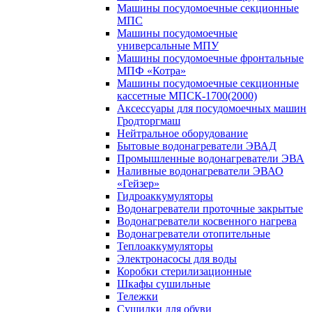
Машины посудомоечные секционные
МПС
Машины посудомоечные
универсальные МПУ
Машины посудомоечные фронтальные
МПФ «Котра»
Машины посудомоечные секционные
кассетные МПСК-1700(2000)
Аксессуары для посудомоечных машин
Гродторгмаш
Нейтральное оборудование
Бытовые водонагреватели ЭВАД
Промышленные водонагреватели ЭВА
Наливные водонагреватели ЭВАО
«Гейзер»
Гидроаккумуляторы
Водонагреватели проточные закрытые
Водонагреватели косвенного нагрева
Водонагреватели отопительные
Теплоаккумуляторы
Электронасосы для воды
Коробки стерилизационные
Шкафы сушильные
Тележки
Сушилки для обуви