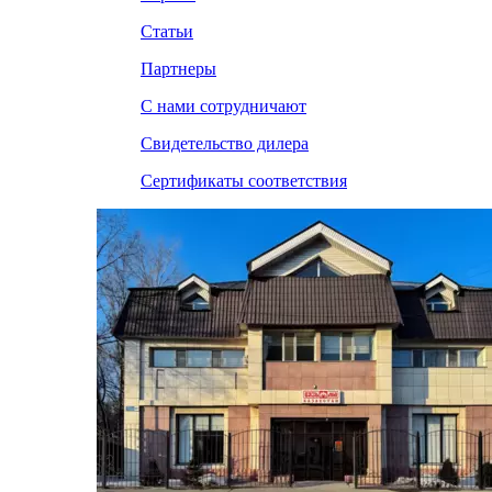
Статьи
Партнеры
С нами сотрудничают
Свидетельство дилера
Сертификаты соответствия