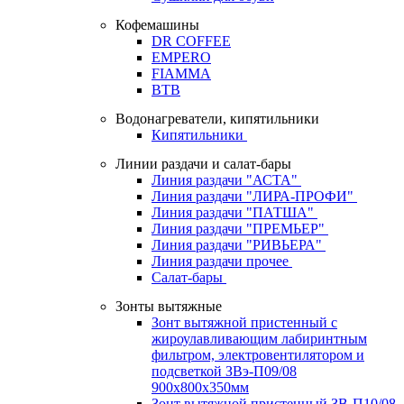
Кофемашины
DR COFFEE
EMPERO
FIAMMA
BTB
Водонагреватели, кипятильники
Кипятильники
Линии раздачи и салат-бары
Линия раздачи "АСТА"
Линия раздачи "ЛИРА-ПРОФИ"
Линия раздачи "ПАТША"
Линия раздачи "ПРЕМЬЕР"
Линия раздачи "РИВЬЕРА"
Линия раздачи прочее
Салат-бары
Зонты вытяжные
Зонт вытяжной пристенный с
жироулавливающим лабиринтным
фильтром, электровентилятором и
подсветкой ЗВэ-П09/08
900х800х350мм
Зонт вытяжной пристенный ЗВ-П10/08