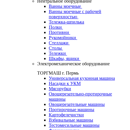
Нейтральное оборудование
Ванны моечные
Ванны моечные с рабочей
поверхностью
Тележка-шпилька
Полки
Противни
Рукомойники
Стеллажи
Столы
Тележки
Шкафы, ящики
Электромеханическое оборудование
ТОРГМАШ г. Пермь
Универсальная кухонная машина
Насадки к УКМ
Мясорубки
Овощерезательно-протирочные
машины
Овощерезательные машины
Протирочные машины
Картофелечистки
Взбивальные машины
Тестомесильные машины