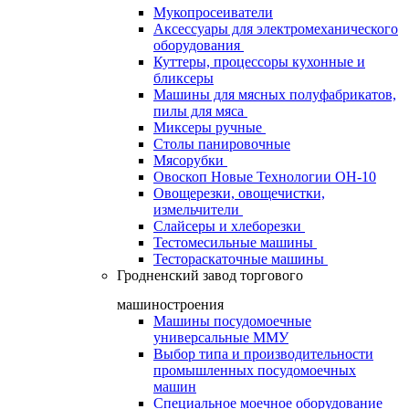
Мукопросеиватели
Аксессуары для электромеханического
оборудования
Куттеры, процессоры кухонные и
бликсеры
Машины для мясных полуфабрикатов,
пилы для мяса
Миксеры ручные
Столы панировочные
Мясорубки
Овоскоп Новые Технологии ОН-10
Овощерезки, овощечистки,
измельчители
Слайсеры и хлеборезки
Тестомесильные машины
Тестораскаточные машины
Гродненский завод торгового
машиностроения
Машины посудомоечные
универсальные ММУ
Выбор типа и производительности
промышленных посудомоечных
машин
Специальное моечное оборудование