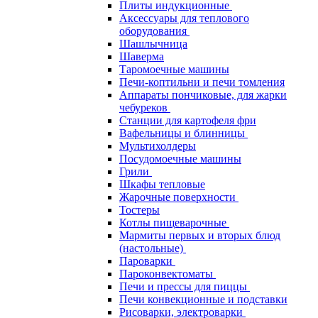
Плиты индукционные
Аксессуары для теплового
оборудования
Шашлычница
Шаверма
Таромоечные машины
Печи-коптильни и печи томления
Аппараты пончиковые, для жарки
чебуреков
Станции для картофеля фри
Вафельницы и блинницы
Мультихолдеры
Посудомоечные машины
Грили
Шкафы тепловые
Жарочные поверхности
Тостеры
Котлы пищеварочные
Мармиты первых и вторых блюд
(настольные)
Пароварки
Пароконвектоматы
Печи и прессы для пиццы
Печи конвекционные и подставки
Рисоварки, электроварки