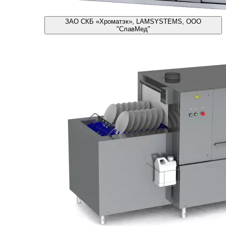
ЗАО СКБ «Хроматэк», LAMSYSTEMS, ООО
"СлавМед"