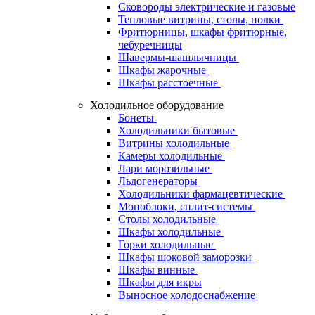
Сковороды электрические и газовые
Тепловые витрины, столы, полки
Фритюрницы, шкафы фритюрные,
чебуречницы
Шавермы-шашлычницы
Шкафы жарочные
Шкафы расстоечные
Холодильное оборудование
Бонеты
Холодильники бытовые
Витрины холодильные
Камеры холодильные
Лари морозильные
Льдогенераторы
Холодильники фармацевтические
Моноблоки, сплит-системы
Столы холодильные
Шкафы холодильные
Горки холодильные
Шкафы шоковой заморозки
Шкафы винные
Шкафы для икры
Выносное холодоснабжение