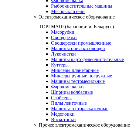
Фаршемешалка
Рыбоочистительные машины
Мясорыхлители
Электромеханическое оборудование
ТОРГМАШ (Барановичи, Беларусь)
Мясорубки
Овощерезки
Овощерезки промышленные
Машины очистки овощей
Лукочистки
Машины картофелеочистительные
Куттеры
Миксеры планетарные
Миксеры ручные погружные
Машины тестомесильные
Фаршемешалки
Шприцы колбасные
Слайсеры
Пилы ленточные
Машины тестораскаточные
Медогонки
Воскотопки
Прочее электромеханическое оборудование