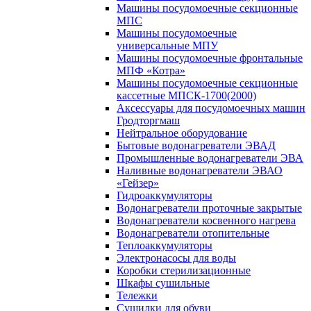
Машины посудомоечные секционные
МПС
Машины посудомоечные
универсальные МПУ
Машины посудомоечные фронтальные
МПФ «Котра»
Машины посудомоечные секционные
кассетные МПСК-1700(2000)
Аксессуары для посудомоечных машин
Гродторгмаш
Нейтральное оборудование
Бытовые водонагреватели ЭВАД
Промышленные водонагреватели ЭВА
Наливные водонагреватели ЭВАО
«Гейзер»
Гидроаккумуляторы
Водонагреватели проточные закрытые
Водонагреватели косвенного нагрева
Водонагреватели отопительные
Теплоаккумуляторы
Электронасосы для воды
Коробки стерилизационные
Шкафы сушильные
Тележки
Сушилки для обуви