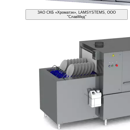
ЗАО СКБ «Хроматэк», LAMSYSTEMS, ООО
"СлавМед"