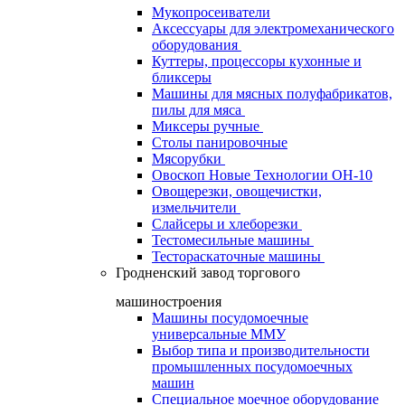
Мукопросеиватели
Аксессуары для электромеханического
оборудования
Куттеры, процессоры кухонные и
бликсеры
Машины для мясных полуфабрикатов,
пилы для мяса
Миксеры ручные
Столы панировочные
Мясорубки
Овоскоп Новые Технологии ОН-10
Овощерезки, овощечистки,
измельчители
Слайсеры и хлеборезки
Тестомесильные машины
Тестораскаточные машины
Гродненский завод торгового
машиностроения
Машины посудомоечные
универсальные ММУ
Выбор типа и производительности
промышленных посудомоечных
машин
Специальное моечное оборудование