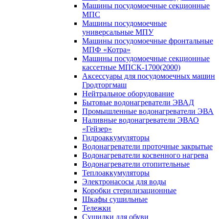
Машины посудомоечные секционные
МПС
Машины посудомоечные
универсальные МПУ
Машины посудомоечные фронтальные
МПФ «Котра»
Машины посудомоечные секционные
кассетные МПСК-1700(2000)
Аксессуары для посудомоечных машин
Гродторгмаш
Нейтральное оборудование
Бытовые водонагреватели ЭВАД
Промышленные водонагреватели ЭВА
Наливные водонагреватели ЭВАО
«Гейзер»
Гидроаккумуляторы
Водонагреватели проточные закрытые
Водонагреватели косвенного нагрева
Водонагреватели отопительные
Теплоаккумуляторы
Электронасосы для воды
Коробки стерилизационные
Шкафы сушильные
Тележки
Сушилки для обуви