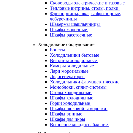
Сковороды электрические и газовые
Тепловые витрины, столы, полки
Фритюрницы, шкафы фритюрные,
чебуречницы
Шавермы-шашлычницы
Шкафы жарочные
Шкафы расстоечные
Холодильное оборудование
Бонеты
Холодильники бытовые
Витрины холодильные
Камеры холодильные
Лари морозильные
Льдогенераторы
Холодильники фармацевтические
Моноблоки, сплит-системы
Столы холодильные
Шкафы холодильные
Горки холодильные
Шкафы шоковой заморозки
Шкафы винные
Шкафы для икры
Выносное холодоснабжение