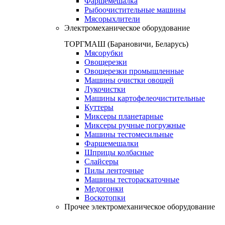
Фаршемешалка
Рыбоочистительные машины
Мясорыхлители
Электромеханическое оборудование
ТОРГМАШ (Барановичи, Беларусь)
Мясорубки
Овощерезки
Овощерезки промышленные
Машины очистки овощей
Лукочистки
Машины картофелеочистительные
Куттеры
Миксеры планетарные
Миксеры ручные погружные
Машины тестомесильные
Фаршемешалки
Шприцы колбасные
Слайсеры
Пилы ленточные
Машины тестораскаточные
Медогонки
Воскотопки
Прочее электромеханическое оборудование