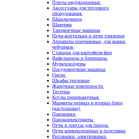
Плиты индукционные
Аксессуары для теплового
оборудования
Шашлычница
Шаверма
Таромоечные машины
Печи-коптильни и печи томления
Аппараты пончиковые, для жарки
чебуреков
Станции для картофеля фри
Вафельницы и блинницы
Мультихолдеры
Посудомоечные машины
Грили
Шкафы тепловые
Жарочные поверхности
Тостеры
Котлы пищеварочные
Мармиты первых и вторых блюд
(настольные)
Пароварки
Пароконвектоматы
Печи и прессы для пиццы
Печи конвекционные и подставки
Рисоварки, электроварки