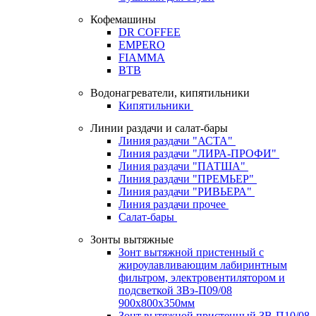
Кофемашины
DR COFFEE
EMPERO
FIAMMA
BTB
Водонагреватели, кипятильники
Кипятильники
Линии раздачи и салат-бары
Линия раздачи "АСТА"
Линия раздачи "ЛИРА-ПРОФИ"
Линия раздачи "ПАТША"
Линия раздачи "ПРЕМЬЕР"
Линия раздачи "РИВЬЕРА"
Линия раздачи прочее
Салат-бары
Зонты вытяжные
Зонт вытяжной пристенный с
жироулавливающим лабиринтным
фильтром, электровентилятором и
подсветкой ЗВэ-П09/08
900х800х350мм
Зонт вытяжной пристенный ЗВ-П10/08