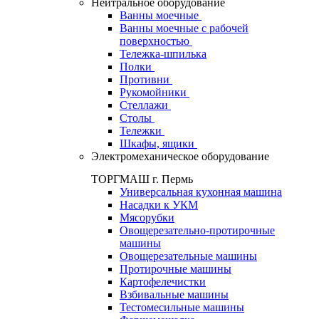
Нейтральное оборудование
Ванны моечные
Ванны моечные с рабочей
поверхностью
Тележка-шпилька
Полки
Противни
Рукомойники
Стеллажи
Столы
Тележки
Шкафы, ящики
Электромеханическое оборудование
ТОРГМАШ г. Пермь
Универсальная кухонная машина
Насадки к УКМ
Мясорубки
Овощерезательно-протирочные
машины
Овощерезательные машины
Протирочные машины
Картофелечистки
Взбивальные машины
Тестомесильные машины