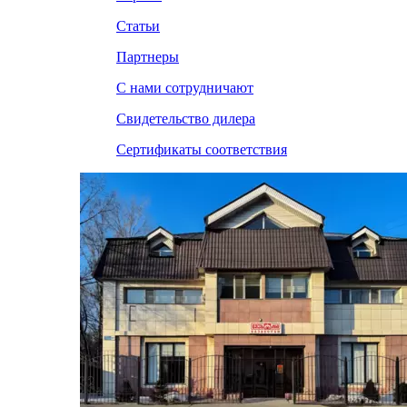
Статьи
Партнеры
С нами сотрудничают
Свидетельство дилера
Сертификаты соответствия