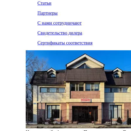
Статьи
Партнеры
С нами сотрудничают
Свидетельство дилера
Сертификаты соответствия