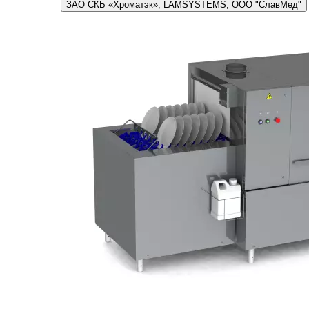
ЗАО СКБ «Хроматэк», LAMSYSTEMS, ООО "СлавМед"