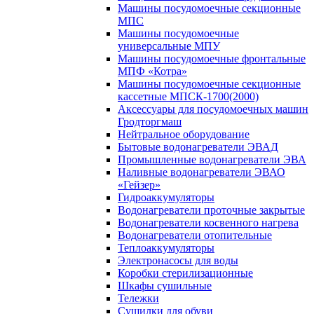
Машины посудомоечные секционные
МПС
Машины посудомоечные
универсальные МПУ
Машины посудомоечные фронтальные
МПФ «Котра»
Машины посудомоечные секционные
кассетные МПСК-1700(2000)
Аксессуары для посудомоечных машин
Гродторгмаш
Нейтральное оборудование
Бытовые водонагреватели ЭВАД
Промышленные водонагреватели ЭВА
Наливные водонагреватели ЭВАО
«Гейзер»
Гидроаккумуляторы
Водонагреватели проточные закрытые
Водонагреватели косвенного нагрева
Водонагреватели отопительные
Теплоаккумуляторы
Электронасосы для воды
Коробки стерилизационные
Шкафы сушильные
Тележки
Сушилки для обуви