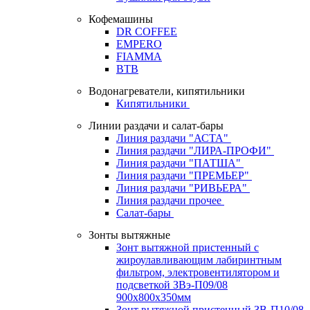
Кофемашины
DR COFFEE
EMPERO
FIAMMA
BTB
Водонагреватели, кипятильники
Кипятильники
Линии раздачи и салат-бары
Линия раздачи "АСТА"
Линия раздачи "ЛИРА-ПРОФИ"
Линия раздачи "ПАТША"
Линия раздачи "ПРЕМЬЕР"
Линия раздачи "РИВЬЕРА"
Линия раздачи прочее
Салат-бары
Зонты вытяжные
Зонт вытяжной пристенный с
жироулавливающим лабиринтным
фильтром, электровентилятором и
подсветкой ЗВэ-П09/08
900х800х350мм
Зонт вытяжной пристенный ЗВ-П10/08