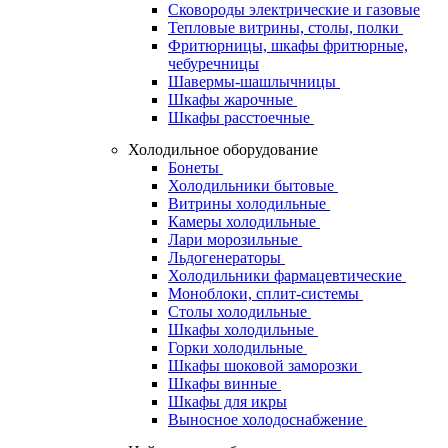
Сковороды электрические и газовые
Тепловые витрины, столы, полки
Фритюрницы, шкафы фритюрные,
чебуречницы
Шавермы-шашлычницы
Шкафы жарочные
Шкафы расстоечные
Холодильное оборудование
Бонеты
Холодильники бытовые
Витрины холодильные
Камеры холодильные
Лари морозильные
Льдогенераторы
Холодильники фармацевтические
Моноблоки, сплит-системы
Столы холодильные
Шкафы холодильные
Горки холодильные
Шкафы шоковой заморозки
Шкафы винные
Шкафы для икры
Выносное холодоснабжение