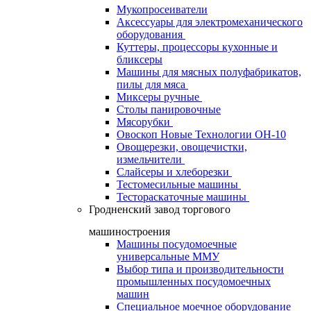
Мукопросеиватели
Аксессуары для электромеханического
оборудования
Куттеры, процессоры кухонные и
бликсеры
Машины для мясных полуфабрикатов,
пилы для мяса
Миксеры ручные
Столы панировочные
Мясорубки
Овоскоп Новые Технологии ОН-10
Овощерезки, овощечистки,
измельчители
Слайсеры и хлеборезки
Тестомесильные машины
Тестораскаточные машины
Гродненский завод торгового
машиностроения
Машины посудомоечные
универсальные ММУ
Выбор типа и производительности
промышленных посудомоечных
машин
Специальное моечное оборудование