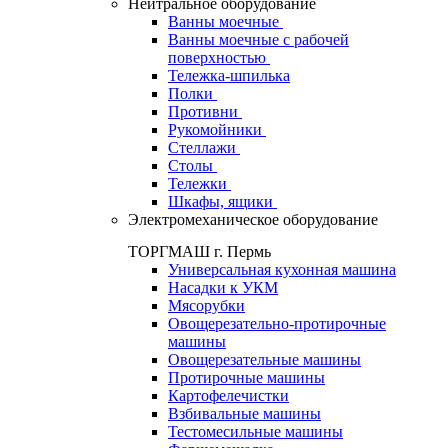
Нейтральное оборудование
Ванны моечные
Ванны моечные с рабочей
поверхностью
Тележка-шпилька
Полки
Противни
Рукомойники
Стеллажи
Столы
Тележки
Шкафы, ящики
Электромеханическое оборудование
ТОРГМАШ г. Пермь
Универсальная кухонная машина
Насадки к УКМ
Мясорубки
Овощерезательно-протирочные
машины
Овощерезательные машины
Протирочные машины
Картофелечистки
Взбивальные машины
Тестомесильные машины