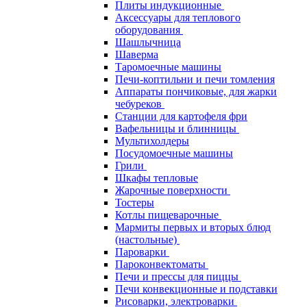
Плиты индукционные
Аксессуары для теплового
оборудования
Шашлычница
Шаверма
Таромоечные машины
Печи-коптильни и печи томления
Аппараты пончиковые, для жарки
чебуреков
Станции для картофеля фри
Вафельницы и блинницы
Мультихолдеры
Посудомоечные машины
Грили
Шкафы тепловые
Жарочные поверхности
Тостеры
Котлы пищеварочные
Мармиты первых и вторых блюд
(настольные)
Пароварки
Пароконвектоматы
Печи и прессы для пиццы
Печи конвекционные и подставки
Рисоварки, электроварки