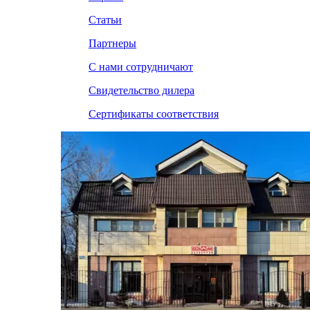
Статьи
Партнеры
С нами сотрудничают
Свидетельство дилера
Сертификаты соответствия