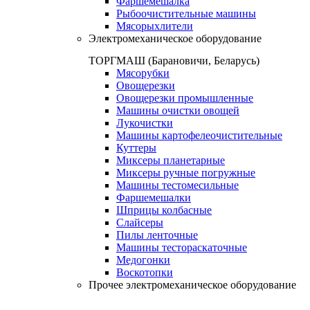
Фаршемешалка
Рыбоочистительные машины
Мясорыхлители
Электромеханическое оборудование
ТОРГМАШ (Барановичи, Беларусь)
Мясорубки
Овощерезки
Овощерезки промышленные
Машины очистки овощей
Лукочистки
Машины картофелеочистительные
Куттеры
Миксеры планетарные
Миксеры ручные погружные
Машины тестомесильные
Фаршемешалки
Шприцы колбасные
Слайсеры
Пилы ленточные
Машины тестораскаточные
Медогонки
Воскотопки
Прочее электромеханическое оборудование