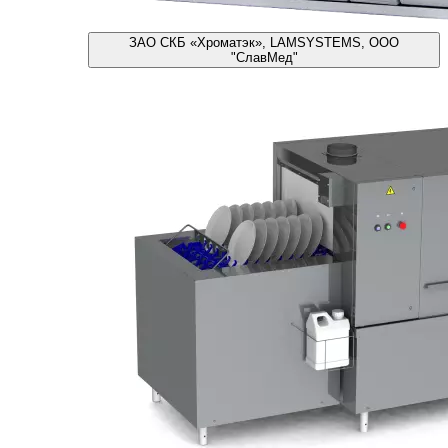
ЗАО СКБ «Хроматэк», LAMSYSTEMS, ООО
"СлавМед"