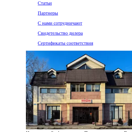
Статьи
Партнеры
С нами сотрудничают
Свидетельство дилера
Сертификаты соответствия