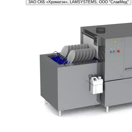
ЗАО СКБ «Хроматэк», LAMSYSTEMS, ООО "СлавМед"