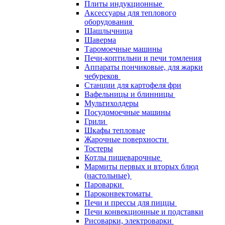
Плиты индукционные
Аксессуары для теплового
оборудования
Шашлычница
Шаверма
Таромоечные машины
Печи-коптильни и печи томления
Аппараты пончиковые, для жарки
чебуреков
Станции для картофеля фри
Вафельницы и блинницы
Мультихолдеры
Посудомоечные машины
Грили
Шкафы тепловые
Жарочные поверхности
Тостеры
Котлы пищеварочные
Мармиты первых и вторых блюд
(настольные)
Пароварки
Пароконвектоматы
Печи и прессы для пиццы
Печи конвекционные и подставки
Рисоварки, электроварки