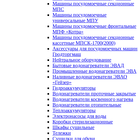
Машины посудомоечные секционные
МПС
Машины посудомоечные
универсальные МПУ
Машины посудомоечные фронтальные
МПФ «Котра»
Машины посудомоечные секционные
кассетные МПСК-1700(2000)
Аксессуары для посудомоечных машин
Гродторгмаш
Нейтральное оборудование
Бытовые водонагреватели ЭВАД
Промышленные водонагреватели ЭВА
Наливные водонагреватели ЭВАО
«Гейзер»
Гидроаккумуляторы
Водонагреватели проточные закрытые
Водонагреватели косвенного нагрева
Водонагреватели отопительные
Теплоаккумуляторы
Электронасосы для воды
Коробки стерилизационные
Шкафы сушильные
Тележки
Сушилки для обуви