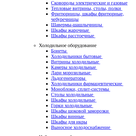
Сковороды электрические и газовые
Тепловые витрины, столы, полки
Фритюрницы, шкафы фритюрные,
чебуречницы
Шавермы-шашлычницы
Шкафы жарочные
Шкафы расстоечные
Холодильное оборудование
Бонеты
Холодильники бытовые
Витрины холодильные
Камеры холодильные
Лари морозильные
Льдогенераторы
Холодильники фармацевтические
Моноблоки, сплит-системы
Столы холодильные
Шкафы холодильные
Горки холодильные
Шкафы шоковой заморозки
Шкафы винные
Шкафы для икры
Выносное холодоснабжение