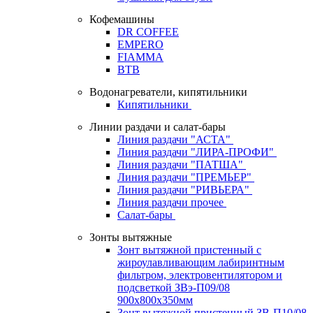
Кофемашины
DR COFFEE
EMPERO
FIAMMA
BTB
Водонагреватели, кипятильники
Кипятильники
Линии раздачи и салат-бары
Линия раздачи "АСТА"
Линия раздачи "ЛИРА-ПРОФИ"
Линия раздачи "ПАТША"
Линия раздачи "ПРЕМЬЕР"
Линия раздачи "РИВЬЕРА"
Линия раздачи прочее
Салат-бары
Зонты вытяжные
Зонт вытяжной пристенный с
жироулавливающим лабиринтным
фильтром, электровентилятором и
подсветкой ЗВэ-П09/08
900х800х350мм
Зонт вытяжной пристенный ЗВ-П10/08