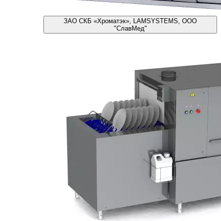
ЗАО СКБ «Хроматэк», LAMSYSTEMS, ООО
"СлавМед"