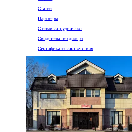
Статьи
Партнеры
С нами сотрудничают
Свидетельство дилера
Сертификаты соответствия