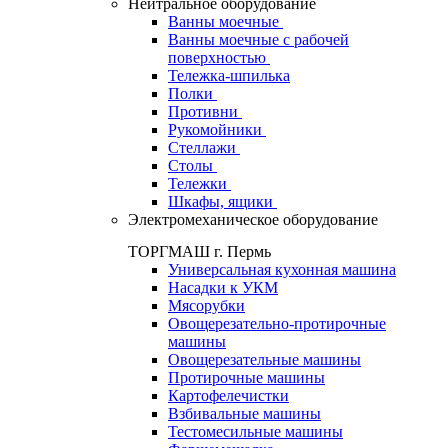
Нейтральное оборудование
Ванны моечные
Ванны моечные с рабочей
поверхностью
Тележка-шпилька
Полки
Противни
Рукомойники
Стеллажи
Столы
Тележки
Шкафы, ящики
Электромеханическое оборудование
ТОРГМАШ г. Пермь
Универсальная кухонная машина
Насадки к УКМ
Мясорубки
Овощерезательно-протирочные
машины
Овощерезательные машины
Протирочные машины
Картофелечистки
Взбивальные машины
Тестомесильные машины