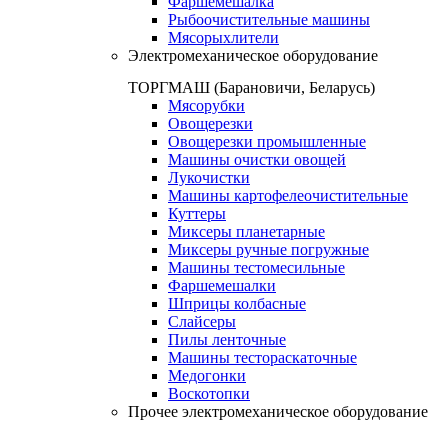
Фаршемешалка
Рыбоочистительные машины
Мясорыхлители
Электромеханическое оборудование
ТОРГМАШ (Барановичи, Беларусь)
Мясорубки
Овощерезки
Овощерезки промышленные
Машины очистки овощей
Лукочистки
Машины картофелеочистительные
Куттеры
Миксеры планетарные
Миксеры ручные погружные
Машины тестомесильные
Фаршемешалки
Шприцы колбасные
Слайсеры
Пилы ленточные
Машины тестораскаточные
Медогонки
Воскотопки
Прочее электромеханическое оборудование