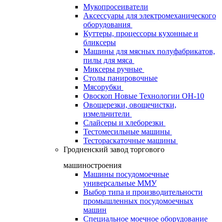
Мукопросеиватели
Аксессуары для электромеханического
оборудования
Куттеры, процессоры кухонные и
бликсеры
Машины для мясных полуфабрикатов,
пилы для мяса
Миксеры ручные
Столы панировочные
Мясорубки
Овоскоп Новые Технологии ОН-10
Овощерезки, овощечистки,
измельчители
Слайсеры и хлеборезки
Тестомесильные машины
Тестораскаточные машины
Гродненский завод торгового
машиностроения
Машины посудомоечные
универсальные ММУ
Выбор типа и производительности
промышленных посудомоечных
машин
Специальное моечное оборудование