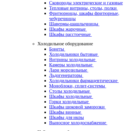
Сковороды электрические и газовые
Тепловые витрины, столы, полки
Фритюрницы, шкафы фритюрные,
чебуречницы
Шавермы-шашлычницы
Шкафы жарочные
Шкафы расстоечные
Холодильное оборудование
Бонеты
Холодильники бытовые
Витрины холодильные
Камеры холодильные
Лари морозильные
Льдогенераторы
Холодильники фармацевтические
Моноблоки, сплит-системы
Столы холодильные
Шкафы холодильные
Горки холодильные
Шкафы шоковой заморозки
Шкафы винные
Шкафы для икры
Выносное холодоснабжение