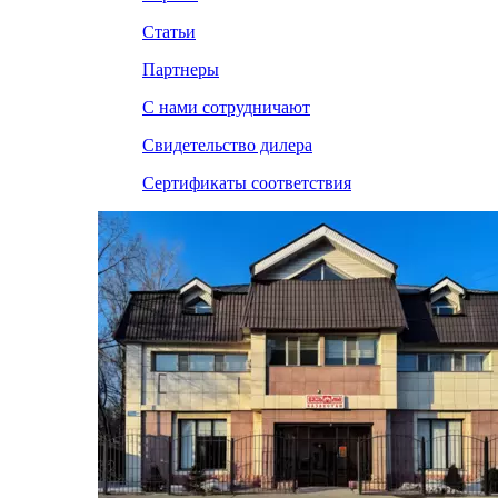
Статьи
Партнеры
С нами сотрудничают
Свидетельство дилера
Сертификаты соответствия