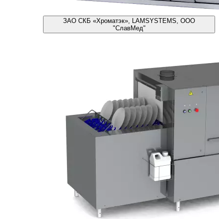
ЗАО СКБ «Хроматэк», LAMSYSTEMS, ООО
"СлавМед"