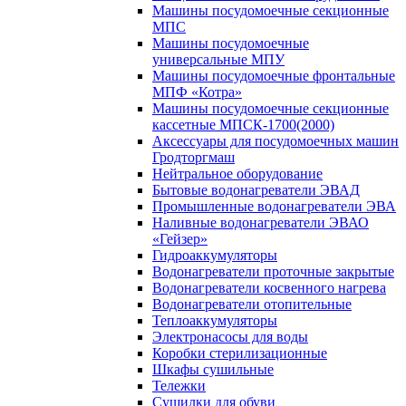
Машины посудомоечные секционные
МПС
Машины посудомоечные
универсальные МПУ
Машины посудомоечные фронтальные
МПФ «Котра»
Машины посудомоечные секционные
кассетные МПСК-1700(2000)
Аксессуары для посудомоечных машин
Гродторгмаш
Нейтральное оборудование
Бытовые водонагреватели ЭВАД
Промышленные водонагреватели ЭВА
Наливные водонагреватели ЭВАО
«Гейзер»
Гидроаккумуляторы
Водонагреватели проточные закрытые
Водонагреватели косвенного нагрева
Водонагреватели отопительные
Теплоаккумуляторы
Электронасосы для воды
Коробки стерилизационные
Шкафы сушильные
Тележки
Сушилки для обуви