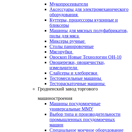
Мукопросеиватели
Аксессуары для электромеханического
оборудования
Куттеры, процессоры кухонные и
бликсеры
Машины для мясных полуфабрикатов,
пилы для мяса
Миксеры ручные
Столы панировочные
Мясорубки
Овоскоп Новые Технологии ОН-10
Овощерезки, овощечистки,
измельчители
Слайсеры и хлеборезки
Тестомесильные машины
Тестораскаточные машины
Гродненский завод торгового
машиностроения
Машины посудомоечные
универсальные ММУ
Выбор типа и производительности
промышленных посудомоечных
машин
Специальное моечное оборудование