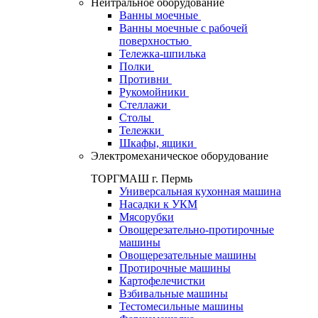
Нейтральное оборудование
Ванны моечные
Ванны моечные с рабочей
поверхностью
Тележка-шпилька
Полки
Противни
Рукомойники
Стеллажи
Столы
Тележки
Шкафы, ящики
Электромеханическое оборудование
ТОРГМАШ г. Пермь
Универсальная кухонная машина
Насадки к УКМ
Мясорубки
Овощерезательно-протирочные
машины
Овощерезательные машины
Протирочные машины
Картофелечистки
Взбивальные машины
Тестомесильные машины