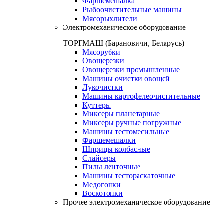
Фаршемешалка
Рыбоочистительные машины
Мясорыхлители
Электромеханическое оборудование
ТОРГМАШ (Барановичи, Беларусь)
Мясорубки
Овощерезки
Овощерезки промышленные
Машины очистки овощей
Лукочистки
Машины картофелеочистительные
Куттеры
Миксеры планетарные
Миксеры ручные погружные
Машины тестомесильные
Фаршемешалки
Шприцы колбасные
Слайсеры
Пилы ленточные
Машины тестораскаточные
Медогонки
Воскотопки
Прочее электромеханическое оборудование