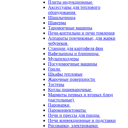
Плиты индукционные
Аксессуары для теплового
оборудования
Шашлычница
Шаверма
Таромоечные машины
Печи-коптильни и печи томления
Аппараты пончиковые, для жарки
чебуреков
Станции для картофеля фри
Вафельницы и блинницы
Мультихолдеры
Посудомоечные машины
Грили
Шкафы тепловые
Жарочные поверхности
Тостеры
Котлы пищеварочные
Мармиты первых и вторых блюд
(настольные)
Пароварки
Пароконвектоматы
Печи и прессы для пиццы
Печи конвекционные и подставки
Рисоварки, электроварки