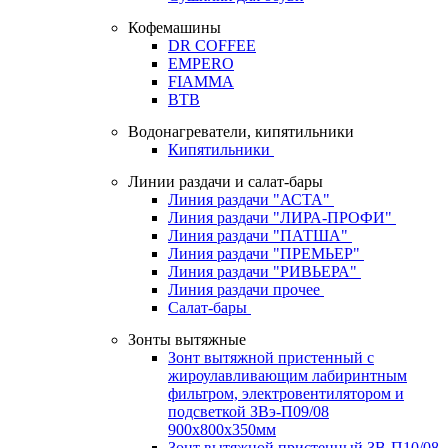
Кофемашины
DR COFFEE
EMPERO
FIAMMA
BTB
Водонагреватели, кипятильники
Кипятильники
Линии раздачи и салат-бары
Линия раздачи "АСТА"
Линия раздачи "ЛИРА-ПРОФИ"
Линия раздачи "ПАТША"
Линия раздачи "ПРЕМЬЕР"
Линия раздачи "РИВЬЕРА"
Линия раздачи прочее
Салат-бары
Зонты вытяжные
Зонт вытяжной пристенный с
жироулавливающим лабиринтным
фильтром, электровентилятором и
подсветкой ЗВэ-П09/08
900х800х350мм
Зонт вытяжной пристенный ЗВ-П10/08