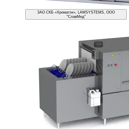
ЗАО СКБ «Хроматэк», LAMSYSTEMS, ООО
"СлавМед"