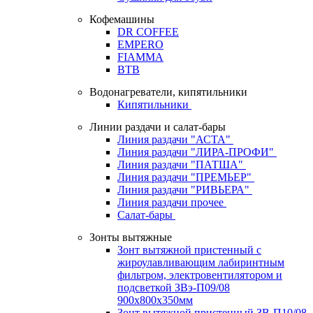
Кофемашины
DR COFFEE
EMPERO
FIAMMA
BTB
Водонагреватели, кипятильники
Кипятильники
Линии раздачи и салат-бары
Линия раздачи "АСТА"
Линия раздачи "ЛИРА-ПРОФИ"
Линия раздачи "ПАТША"
Линия раздачи "ПРЕМЬЕР"
Линия раздачи "РИВЬЕРА"
Линия раздачи прочее
Салат-бары
Зонты вытяжные
Зонт вытяжной пристенный с
жироулавливающим лабиринтным
фильтром, электровентилятором и
подсветкой ЗВэ-П09/08
900х800х350мм
Зонт вытяжной пристенный ЗВ-П10/08