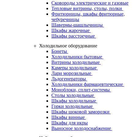
Сковороды электрические и газовые
Тепловые витрины, столы, полки
Фритюрницы, шкафы фритюрные,
чебуречницы
Шавермы-шашлычницы
Шкафы жарочные
Шкафы расстоечные
Холодильное оборудование
Бонеты
Холодильники бытовые
Витрины холодильные
Камеры холодильные
Лари морозильные
Льдогенераторы
Холодильники фармацевтические
Моноблоки, сплит-системы
Столы холодильные
Шкафы холодильные
Горки холодильные
Шкафы шоковой заморозки
Шкафы винные
Шкафы для икры
Выносное холодоснабжение