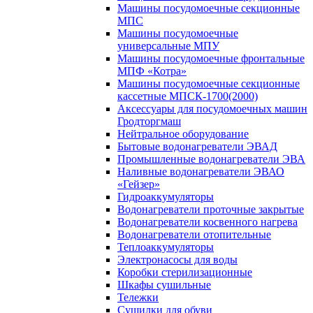
Машины посудомоечные секционные
МПС
Машины посудомоечные
универсальные МПУ
Машины посудомоечные фронтальные
МПФ «Котра»
Машины посудомоечные секционные
кассетные МПСК-1700(2000)
Аксессуары для посудомоечных машин
Гродторгмаш
Нейтральное оборудование
Бытовые водонагреватели ЭВАД
Промышленные водонагреватели ЭВА
Наливные водонагреватели ЭВАО
«Гейзер»
Гидроаккумуляторы
Водонагреватели проточные закрытые
Водонагреватели косвенного нагрева
Водонагреватели отопительные
Теплоаккумуляторы
Электронасосы для воды
Коробки стерилизационные
Шкафы сушильные
Тележки
Сушилки для обуви