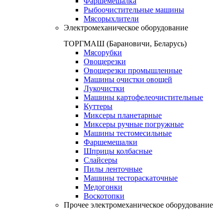
Фаршемешалка
Рыбоочистительные машины
Мясорыхлители
Электромеханическое оборудование
ТОРГМАШ (Барановичи, Беларусь)
Мясорубки
Овощерезки
Овощерезки промышленные
Машины очистки овощей
Лукочистки
Машины картофелеочистительные
Куттеры
Миксеры планетарные
Миксеры ручные погружные
Машины тестомесильные
Фаршемешалки
Шприцы колбасные
Слайсеры
Пилы ленточные
Машины тестораскаточные
Медогонки
Воскотопки
Прочее электромеханическое оборудование