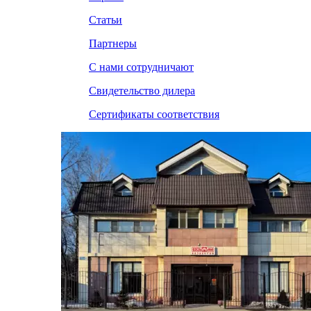
Статьи
Партнеры
С нами сотрудничают
Свидетельство дилера
Сертификаты соответствия