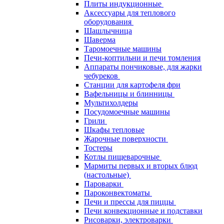
Плиты индукционные
Аксессуары для теплового
оборудования
Шашлычница
Шаверма
Таромоечные машины
Печи-коптильни и печи томления
Аппараты пончиковые, для жарки
чебуреков
Станции для картофеля фри
Вафельницы и блинницы
Мультихолдеры
Посудомоечные машины
Грили
Шкафы тепловые
Жарочные поверхности
Тостеры
Котлы пищеварочные
Мармиты первых и вторых блюд
(настольные)
Пароварки
Пароконвектоматы
Печи и прессы для пиццы
Печи конвекционные и подставки
Рисоварки, электроварки