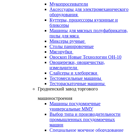
Мукопросеиватели
Аксессуары для электромеханического
оборудования
Куттеры, процессоры кухонные и
бликсеры
Машины для мясных полуфабрикатов,
пилы для мяса
Миксеры ручные
Столы панировочные
Мясорубки
Овоскоп Новые Технологии ОН-10
Овощерезки, овощечистки,
измельчители
Слайсеры и хлеборезки
Тестомесильные машины
Тестораскаточные машины
Гродненский завод торгового
машиностроения
Машины посудомоечные
универсальные ММУ
Выбор типа и производительности
промышленных посудомоечных
машин
Специальное моечное оборудование