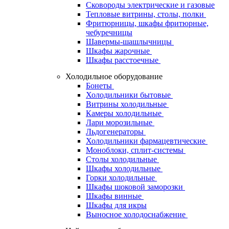
Сковороды электрические и газовые
Тепловые витрины, столы, полки
Фритюрницы, шкафы фритюрные,
чебуречницы
Шавермы-шашлычницы
Шкафы жарочные
Шкафы расстоечные
Холодильное оборудование
Бонеты
Холодильники бытовые
Витрины холодильные
Камеры холодильные
Лари морозильные
Льдогенераторы
Холодильники фармацевтические
Моноблоки, сплит-системы
Столы холодильные
Шкафы холодильные
Горки холодильные
Шкафы шоковой заморозки
Шкафы винные
Шкафы для икры
Выносное холодоснабжение