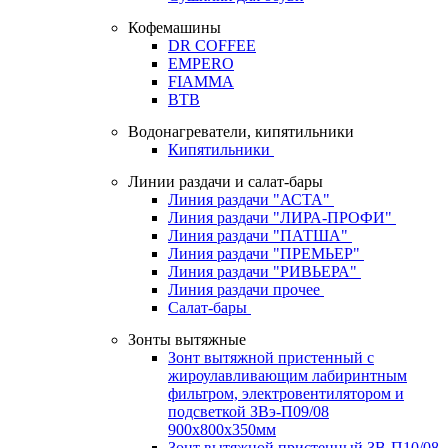
Кофемашины
DR COFFEE
EMPERO
FIAMMA
BTB
Водонагреватели, кипятильники
Кипятильники
Линии раздачи и салат-бары
Линия раздачи "АСТА"
Линия раздачи "ЛИРА-ПРОФИ"
Линия раздачи "ПАТША"
Линия раздачи "ПРЕМЬЕР"
Линия раздачи "РИВЬЕРА"
Линия раздачи прочее
Салат-бары
Зонты вытяжные
Зонт вытяжной пристенный с
жироулавливающим лабиринтным
фильтром, электровентилятором и
подсветкой ЗВэ-П09/08
900х800х350мм
Зонт вытяжной пристенный ЗВ-П10/08