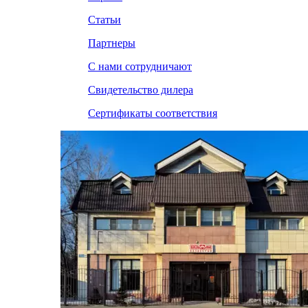
Статьи
Партнеры
С нами сотрудничают
Свидетельство дилера
Сертификаты соответствия