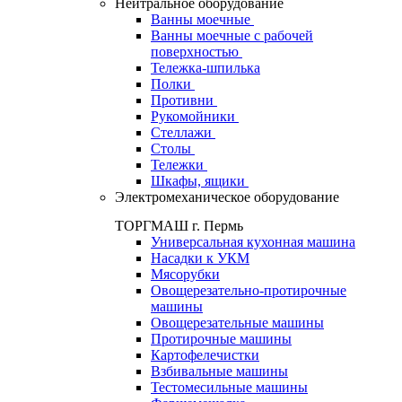
Нейтральное оборудование
Ванны моечные
Ванны моечные с рабочей
поверхностью
Тележка-шпилька
Полки
Противни
Рукомойники
Стеллажи
Столы
Тележки
Шкафы, ящики
Электромеханическое оборудование
ТОРГМАШ г. Пермь
Универсальная кухонная машина
Насадки к УКМ
Мясорубки
Овощерезательно-протирочные
машины
Овощерезательные машины
Протирочные машины
Картофелечистки
Взбивальные машины
Тестомесильные машины