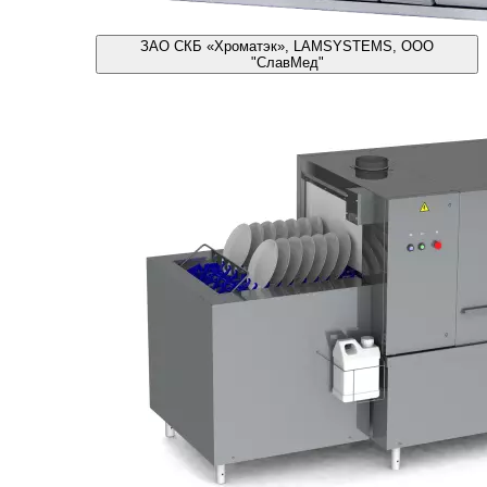
ЗАО СКБ «Хроматэк», LAMSYSTEMS, ООО
"СлавМед"