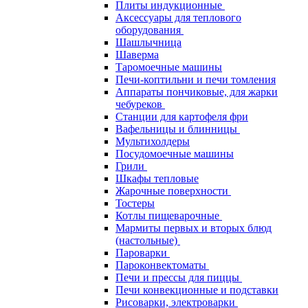
Плиты индукционные
Аксессуары для теплового
оборудования
Шашлычница
Шаверма
Таромоечные машины
Печи-коптильни и печи томления
Аппараты пончиковые, для жарки
чебуреков
Станции для картофеля фри
Вафельницы и блинницы
Мультихолдеры
Посудомоечные машины
Грили
Шкафы тепловые
Жарочные поверхности
Тостеры
Котлы пищеварочные
Мармиты первых и вторых блюд
(настольные)
Пароварки
Пароконвектоматы
Печи и прессы для пиццы
Печи конвекционные и подставки
Рисоварки, электроварки