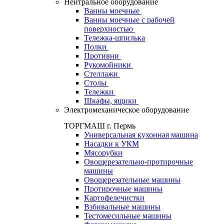
Нейтральное оборудование
Ванны моечные
Ванны моечные с рабочей
поверхностью
Тележка-шпилька
Полки
Противни
Рукомойники
Стеллажи
Столы
Тележки
Шкафы, ящики
Электромеханическое оборудование
ТОРГМАШ г. Пермь
Универсальная кухонная машина
Насадки к УКМ
Мясорубки
Овощерезательно-протирочные
машины
Овощерезательные машины
Протирочные машины
Картофелечистки
Взбивальные машины
Тестомесильные машины