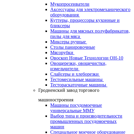
Мукопросеиватели
Аксессуары для электромеханического
оборудования
Куттеры, процессоры кухонные и
бликсеры
Машины для мясных полуфабрикатов,
пилы для мяса
Миксеры ручные
Столы панировочные
Мясорубки
Овоскоп Новые Технологии ОН-10
Овощерезки, овощечистки,
измельчители
Слайсеры и хлеборезки
Тестомесильные машины
Тестораскаточные машины
Гродненский завод торгового
машиностроения
Машины посудомоечные
универсальные ММУ
Выбор типа и производительности
промышленных посудомоечных
машин
Специальное моечное оборудование