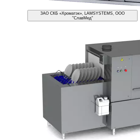
ЗАО СКБ «Хроматэк», LAMSYSTEMS, ООО
"СлавМед"