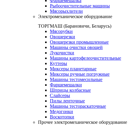
Фаршемешалка
Рыбоочистительные машины
Мясорыхлители
Электромеханическое оборудование
ТОРГМАШ (Барановичи, Беларусь)
Мясорубки
Овощерезки
Овощерезки промышленные
Машины очистки овощей
Лукочистки
Машины картофелеочистительные
Куттеры
Миксеры планетарные
Миксеры ручные погружные
Машины тестомесильные
Фаршемешалки
Шприцы колбасные
Слайсеры
Пилы ленточные
Машины тестораскаточные
Медогонки
Воскотопки
Прочее электромеханическое оборудование