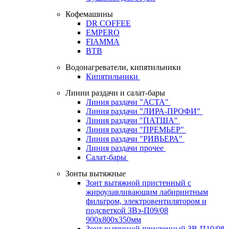
Кофемашины
DR COFFEE
EMPERO
FIAMMA
BTB
Водонагреватели, кипятильники
Кипятильники
Линии раздачи и салат-бары
Линия раздачи "АСТА"
Линия раздачи "ЛИРА-ПРОФИ"
Линия раздачи "ПАТША"
Линия раздачи "ПРЕМЬЕР"
Линия раздачи "РИВЬЕРА"
Линия раздачи прочее
Салат-бары
Зонты вытяжные
Зонт вытяжной пристенный с
жироулавливающим лабиринтным
фильтром, электровентилятором и
подсветкой ЗВэ-П09/08
900х800х350мм
Зонт вытяжной пристенный ЗВ-П10/08