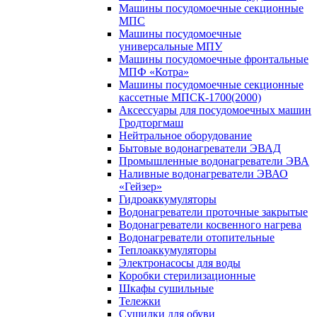
Машины посудомоечные секционные
МПС
Машины посудомоечные
универсальные МПУ
Машины посудомоечные фронтальные
МПФ «Котра»
Машины посудомоечные секционные
кассетные МПСК-1700(2000)
Аксессуары для посудомоечных машин
Гродторгмаш
Нейтральное оборудование
Бытовые водонагреватели ЭВАД
Промышленные водонагреватели ЭВА
Наливные водонагреватели ЭВАО
«Гейзер»
Гидроаккумуляторы
Водонагреватели проточные закрытые
Водонагреватели косвенного нагрева
Водонагреватели отопительные
Теплоаккумуляторы
Электронасосы для воды
Коробки стерилизационные
Шкафы сушильные
Тележки
Сушилки для обуви