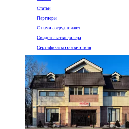
Статьи
Партнеры
С нами сотрудничают
Свидетельство дилера
Сертификаты соответствия