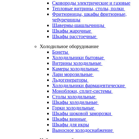
Сковороды электрические и газовые
Тепловые витрины, столы, полки
Фритюрницы, шкафы фритюрные,
чебуречницы
Шавермы-шашлычницы
Шкафы жарочные
Шкафы расстоечные
Холодильное оборудование
Бонеты
Холодильники бытовые
Витрины холодильные
Камеры холодильные
Лари морозильные
Льдогенераторы
Холодильники фармацевтические
Моноблоки, сплит-системы
Столы холодильные
Шкафы холодильные
Горки холодильные
Шкафы шоковой заморозки
Шкафы винные
Шкафы для икры
Выносное холодоснабжение