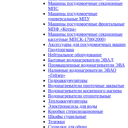
Машины посудомоечные секционные
МПС
Машины посудомоечные
универсальные МПУ
Машины посудомоечные фронтальные
МПФ «Котра»
Машины посудомоечные секционные
кассетные МПСК-1700(2000)
Аксессуары для посудомоечных машин
Гродторгмаш
Нейтральное оборудование
Бытовые водонагреватели ЭВАД
Промышленные водонагреватели ЭВА
Наливные водонагреватели ЭВАО
«Гейзер»
Гидроаккумуляторы
Водонагреватели проточные закрытые
Водонагреватели косвенного нагрева
Водонагреватели отопительные
Теплоаккумуляторы
Электронасосы для воды
Коробки стерилизационные
Шкафы сушильные
Тележки
Сушилки для обуви