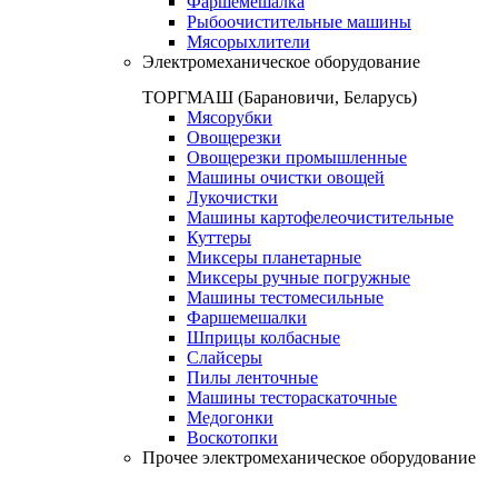
Фаршемешалка
Рыбоочистительные машины
Мясорыхлители
Электромеханическое оборудование
ТОРГМАШ (Барановичи, Беларусь)
Мясорубки
Овощерезки
Овощерезки промышленные
Машины очистки овощей
Лукочистки
Машины картофелеочистительные
Куттеры
Миксеры планетарные
Миксеры ручные погружные
Машины тестомесильные
Фаршемешалки
Шприцы колбасные
Слайсеры
Пилы ленточные
Машины тестораскаточные
Медогонки
Воскотопки
Прочее электромеханическое оборудование