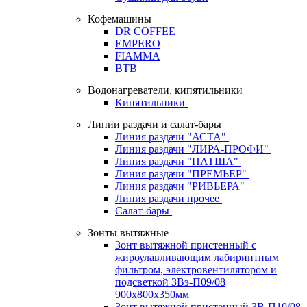
Кофемашины
DR COFFEE
EMPERO
FIAMMA
BTB
Водонагреватели, кипятильники
Кипятильники
Линии раздачи и салат-бары
Линия раздачи "АСТА"
Линия раздачи "ЛИРА-ПРОФИ"
Линия раздачи "ПАТША"
Линия раздачи "ПРЕМЬЕР"
Линия раздачи "РИВЬЕРА"
Линия раздачи прочее
Салат-бары
Зонты вытяжные
Зонт вытяжной пристенный с
жироулавливающим лабиринтным
фильтром, электровентилятором и
подсветкой ЗВэ-П09/08
900х800х350мм
Зонт вытяжной пристенный ЗВ-П10/08