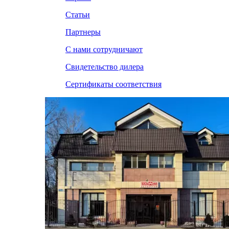
Статьи
Партнеры
С нами сотрудничают
Свидетельство дилера
Сертификаты соответствия