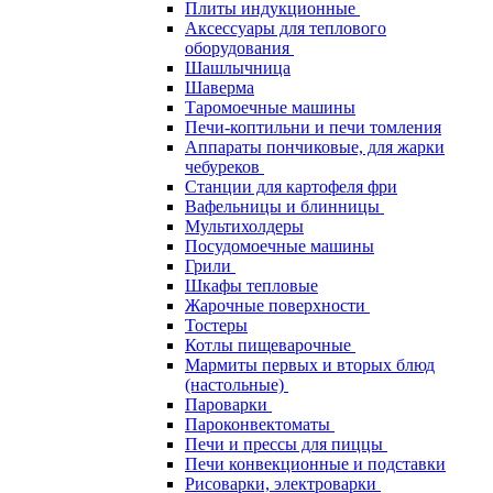
Плиты индукционные
Аксессуары для теплового
оборудования
Шашлычница
Шаверма
Таромоечные машины
Печи-коптильни и печи томления
Аппараты пончиковые, для жарки
чебуреков
Станции для картофеля фри
Вафельницы и блинницы
Мультихолдеры
Посудомоечные машины
Грили
Шкафы тепловые
Жарочные поверхности
Тостеры
Котлы пищеварочные
Мармиты первых и вторых блюд
(настольные)
Пароварки
Пароконвектоматы
Печи и прессы для пиццы
Печи конвекционные и подставки
Рисоварки, электроварки