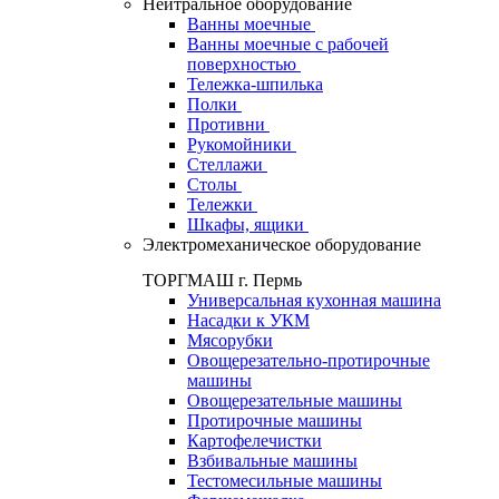
Нейтральное оборудование
Ванны моечные
Ванны моечные с рабочей
поверхностью
Тележка-шпилька
Полки
Противни
Рукомойники
Стеллажи
Столы
Тележки
Шкафы, ящики
Электромеханическое оборудование
ТОРГМАШ г. Пермь
Универсальная кухонная машина
Насадки к УКМ
Мясорубки
Овощерезательно-протирочные
машины
Овощерезательные машины
Протирочные машины
Картофелечистки
Взбивальные машины
Тестомесильные машины