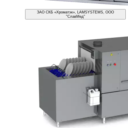
ЗАО СКБ «Хроматэк», LAMSYSTEMS, ООО
"СлавМед"