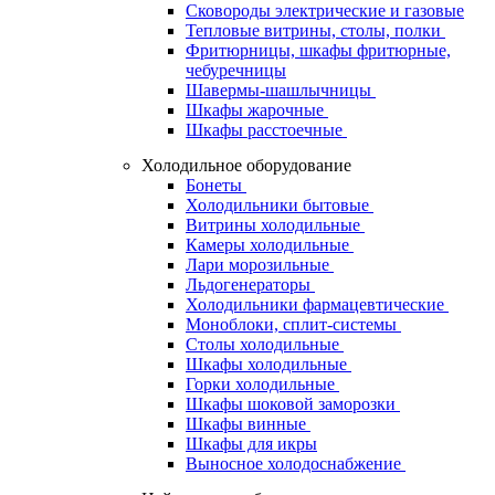
Сковороды электрические и газовые
Тепловые витрины, столы, полки
Фритюрницы, шкафы фритюрные,
чебуречницы
Шавермы-шашлычницы
Шкафы жарочные
Шкафы расстоечные
Холодильное оборудование
Бонеты
Холодильники бытовые
Витрины холодильные
Камеры холодильные
Лари морозильные
Льдогенераторы
Холодильники фармацевтические
Моноблоки, сплит-системы
Столы холодильные
Шкафы холодильные
Горки холодильные
Шкафы шоковой заморозки
Шкафы винные
Шкафы для икры
Выносное холодоснабжение