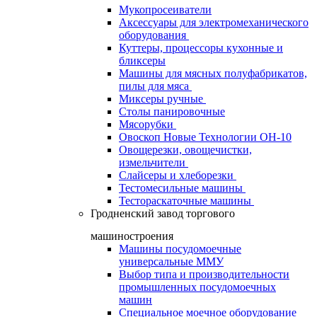
Мукопросеиватели
Аксессуары для электромеханического
оборудования
Куттеры, процессоры кухонные и
бликсеры
Машины для мясных полуфабрикатов,
пилы для мяса
Миксеры ручные
Столы панировочные
Мясорубки
Овоскоп Новые Технологии ОН-10
Овощерезки, овощечистки,
измельчители
Слайсеры и хлеборезки
Тестомесильные машины
Тестораскаточные машины
Гродненский завод торгового
машиностроения
Машины посудомоечные
универсальные ММУ
Выбор типа и производительности
промышленных посудомоечных
машин
Специальное моечное оборудование