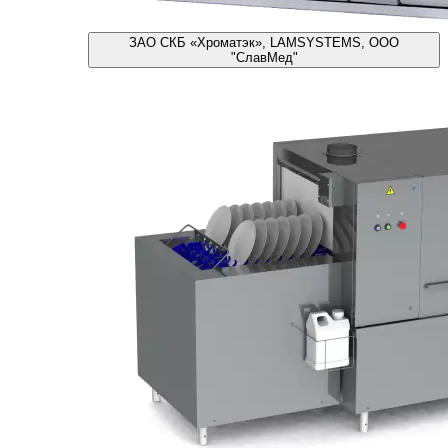
ЗАО СКБ «Хроматэк», LAMSYSTEMS, ООО
"СлавМед"