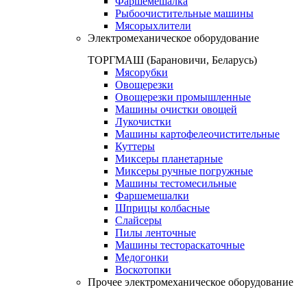
Фаршемешалка
Рыбоочистительные машины
Мясорыхлители
Электромеханическое оборудование
ТОРГМАШ (Барановичи, Беларусь)
Мясорубки
Овощерезки
Овощерезки промышленные
Машины очистки овощей
Лукочистки
Машины картофелеочистительные
Куттеры
Миксеры планетарные
Миксеры ручные погружные
Машины тестомесильные
Фаршемешалки
Шприцы колбасные
Слайсеры
Пилы ленточные
Машины тестораскаточные
Медогонки
Воскотопки
Прочее электромеханическое оборудование