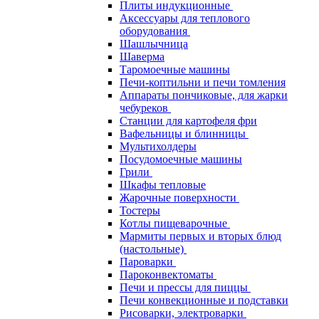
Плиты индукционные
Аксессуары для теплового
оборудования
Шашлычница
Шаверма
Таромоечные машины
Печи-коптильни и печи томления
Аппараты пончиковые, для жарки
чебуреков
Станции для картофеля фри
Вафельницы и блинницы
Мультихолдеры
Посудомоечные машины
Грили
Шкафы тепловые
Жарочные поверхности
Тостеры
Котлы пищеварочные
Мармиты первых и вторых блюд
(настольные)
Пароварки
Пароконвектоматы
Печи и прессы для пиццы
Печи конвекционные и подставки
Рисоварки, электроварки