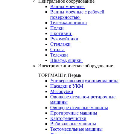
Нейтральное оборудование
Ванны моечные
Ванны моечные с рабочей
поверхностью
Тележка-шпилька
Полки
Противни
Рукомойники
Стеллажи
Столы
Тележки
Шкафы, ящики
Электромеханическое оборудование
ТОРГМАШ г. Пермь
Универсальная кухонная машина
Насадки к УКМ
Мясорубки
Овощерезательно-протирочные
машины
Овощерезательные машины
Протирочные машины
Картофелечистки
Взбивальные машины
Тестомесильные машины