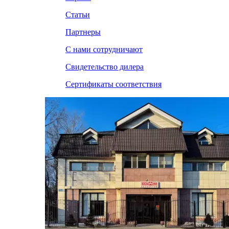
Статьи
Партнеры
С нами сотрудничают
Свидетельство дилера
Сертификаты соответствия