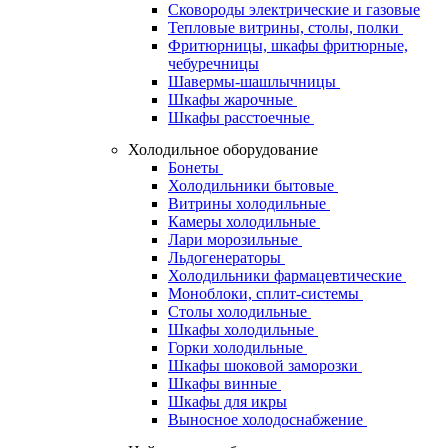
Сковороды электрические и газовые
Тепловые витрины, столы, полки
Фритюрницы, шкафы фритюрные,
чебуречницы
Шавермы-шашлычницы
Шкафы жарочные
Шкафы расстоечные
Холодильное оборудование
Бонеты
Холодильники бытовые
Витрины холодильные
Камеры холодильные
Лари морозильные
Льдогенераторы
Холодильники фармацевтические
Моноблоки, сплит-системы
Столы холодильные
Шкафы холодильные
Горки холодильные
Шкафы шоковой заморозки
Шкафы винные
Шкафы для икры
Выносное холодоснабжение