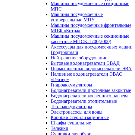
Машины посудомоечные секционные
МПС
Машины посудомоечные
универсальные МПУ
Машины посудомоечные фронтальные
МПФ «Котра»
Машины посудомоечные секционные
кассетные МПСК-1700(2000)
Аксессуары для посудомоечных машин
Гродторгмаш
Нейтральное оборудование
Бытовые водонагреватели ЭВАД
Промышленные водонагреватели ЭВА
Наливные водонагреватели ЭВАО
«Гейзер»
Гидроаккумуляторы
Водонагреватели проточные закрытые
Водонагреватели косвенного нагрева
Водонагреватели отопительные
Теплоаккумуляторы
Электронасосы для воды
Коробки стерилизационные
Шкафы сушильные
Тележки
Сушилки для обуви