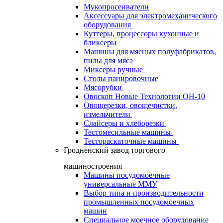
Мукопросеиватели
Аксессуары для электромеханического
оборудования
Куттеры, процессоры кухонные и
бликсеры
Машины для мясных полуфабрикатов,
пилы для мяса
Миксеры ручные
Столы панировочные
Мясорубки
Овоскоп Новые Технологии ОН-10
Овощерезки, овощечистки,
измельчители
Слайсеры и хлеборезки
Тестомесильные машины
Тестораскаточные машины
Гродненский завод торгового
машиностроения
Машины посудомоечные
универсальные ММУ
Выбор типа и производительности
промышленных посудомоечных
машин
Специальное моечное оборудование