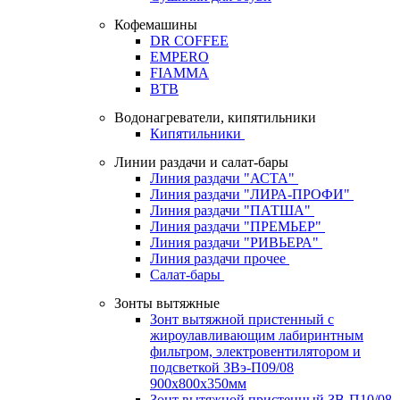
Кофемашины
DR COFFEE
EMPERO
FIAMMA
BTB
Водонагреватели, кипятильники
Кипятильники
Линии раздачи и салат-бары
Линия раздачи "АСТА"
Линия раздачи "ЛИРА-ПРОФИ"
Линия раздачи "ПАТША"
Линия раздачи "ПРЕМЬЕР"
Линия раздачи "РИВЬЕРА"
Линия раздачи прочее
Салат-бары
Зонты вытяжные
Зонт вытяжной пристенный с
жироулавливающим лабиринтным
фильтром, электровентилятором и
подсветкой ЗВэ-П09/08
900х800х350мм
Зонт вытяжной пристенный ЗВ-П10/08