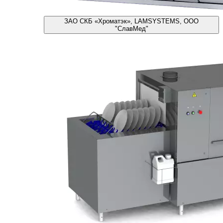
ЗАО СКБ «Хроматэк», LAMSYSTEMS, ООО
"СлавМед"