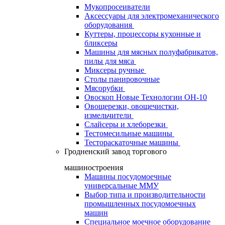
Мукопросеиватели
Аксессуары для электромеханического
оборудования
Куттеры, процессоры кухонные и
бликсеры
Машины для мясных полуфабрикатов,
пилы для мяса
Миксеры ручные
Столы панировочные
Мясорубки
Овоскоп Новые Технологии ОН-10
Овощерезки, овощечистки,
измельчители
Слайсеры и хлеборезки
Тестомесильные машины
Тестораскаточные машины
Гродненский завод торгового
машиностроения
Машины посудомоечные
универсальные ММУ
Выбор типа и производительности
промышленных посудомоечных
машин
Специальное моечное оборудование