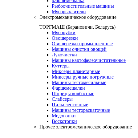
Фаршемешалка
Рыбоочистительные машины
Мясорыхлители
Электромеханическое оборудование
ТОРГМАШ (Барановичи, Беларусь)
Мясорубки
Овощерезки
Овощерезки промышленные
Машины очистки овощей
Лукочистки
Машины картофелеочистительные
Куттеры
Миксеры планетарные
Миксеры ручные погружные
Машины тестомесильные
Фаршемешалки
Шприцы колбасные
Слайсеры
Пилы ленточные
Машины тестораскаточные
Медогонки
Воскотопки
Прочее электромеханическое оборудование