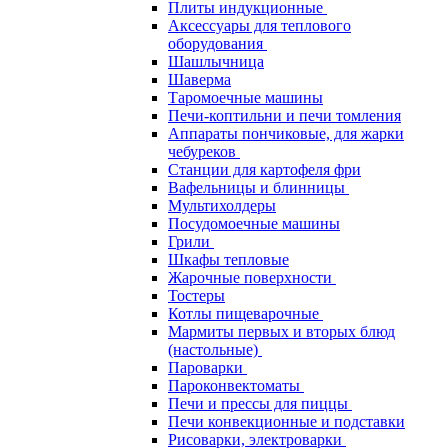
Плиты индукционные
Аксессуары для теплового
оборудования
Шашлычница
Шаверма
Таромоечные машины
Печи-коптильни и печи томления
Аппараты пончиковые, для жарки
чебуреков
Станции для картофеля фри
Вафельницы и блинницы
Мультихолдеры
Посудомоечные машины
Грили
Шкафы тепловые
Жарочные поверхности
Тостеры
Котлы пищеварочные
Мармиты первых и вторых блюд
(настольные)
Пароварки
Пароконвектоматы
Печи и прессы для пиццы
Печи конвекционные и подставки
Рисоварки, электроварки