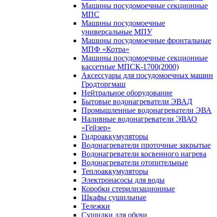
Машины посудомоечные секционные
МПС
Машины посудомоечные
универсальные МПУ
Машины посудомоечные фронтальные
МПФ «Котра»
Машины посудомоечные секционные
кассетные МПСК-1700(2000)
Аксессуары для посудомоечных машин
Гродторгмаш
Нейтральное оборудование
Бытовые водонагреватели ЭВАД
Промышленные водонагреватели ЭВА
Наливные водонагреватели ЭВАО
«Гейзер»
Гидроаккумуляторы
Водонагреватели проточные закрытые
Водонагреватели косвенного нагрева
Водонагреватели отопительные
Теплоаккумуляторы
Электронасосы для воды
Коробки стерилизационные
Шкафы сушильные
Тележки
Сушилки для обуви