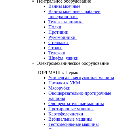
Нейтральное оборудование
Ванны моечные
Ванны моечные с рабочей
поверхностью
Тележка-шпилька
Полки
Противни
Рукомойники
Стеллажи
Столы
Тележки
Шкафы, ящики
Электромеханическое оборудование
ТОРГМАШ г. Пермь
Универсальная кухонная машина
Насадки к УКМ
Мясорубки
Овощерезательно-протирочные
машины
Овощерезательные машины
Протирочные машины
Картофелечистки
Взбивальные машины
Тестомесильные машины