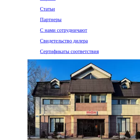
Статьи
Партнеры
С нами сотрудничают
Свидетельство дилера
Сертификаты соответствия