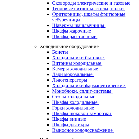
Сковороды электрические и газовые
Тепловые витрины, столы, полки
Фритюрницы, шкафы фритюрные,
чебуречницы
Шавермы-шашлычницы
Шкафы жарочные
Шкафы расстоечные
Холодильное оборудование
Бонеты
Холодильники бытовые
Витрины холодильные
Камеры холодильные
Лари морозильные
Льдогенераторы
Холодильники фармацевтические
Моноблоки, сплит-системы
Столы холодильные
Шкафы холодильные
Горки холодильные
Шкафы шоковой заморозки
Шкафы винные
Шкафы для икры
Выносное холодоснабжение