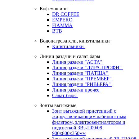
Кофемашины
DR COFFEE
EMPERO
FIAMMA
BTB
Водонагреватели, кипятильники
Кипятильники
Линии раздачи и салат-бары
Линия раздачи "АСТА"
Линия раздачи "ЛИРА-ПРОФИ"
Линия раздачи "ПАТША"
Линия раздачи "ПРЕМЬЕР"
Линия раздачи "РИВЬЕРА"
Линия раздачи прочее
Салат-бары
Зонты вытяжные
Зонт вытяжной пристенный с
жироулавливающим лабиринтным
фильтром, электровентилятором и
подсветкой ЗВэ-П09/08
900х800х350мм
Зонт вытяжной пристенный ЗВ-П10/08