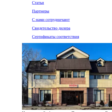
Статьи
Партнеры
С нами сотрудничают
Свидетельство дилера
Сертификаты соответствия