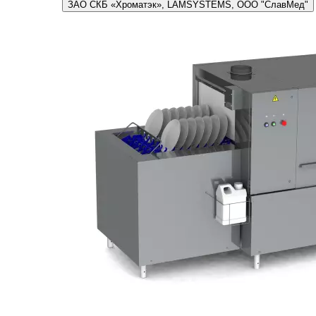
ЗАО СКБ «Хроматэк», LAMSYSTEMS, ООО "СлавМед"