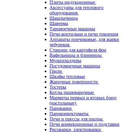
Плиты индукционные
Аксессуары для теплового
оборудования
Шашлычница
Шаверма
Таромоечные машины
Печи-коптильни и печи томления
Аппараты пончиковые, для жарки
чебуреков
Станции для картофеля фри
Вафельницы и блинницы
Мультихолдеры
Посудомоечные машины
Грили
Шкафы тепловые
Жарочные поверхности
Тостеры
Котлы пищеварочные
Мармиты первых и вторых блюд
(настольные)
Пароварки
Пароконвектоматы
Печи и прессы для пиццы
Печи конвекционные и подставки
Рисоварки, электроварки