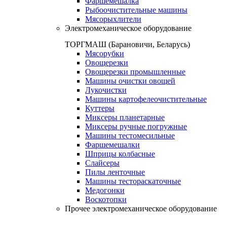
Фаршемешалка
Рыбоочистительные машины
Мясорыхлители
Электромеханическое оборудование
ТОРГМАШ (Барановичи, Беларусь)
Мясорубки
Овощерезки
Овощерезки промышленные
Машины очистки овощей
Лукочистки
Машины картофелеочистительные
Куттеры
Миксеры планетарные
Миксеры ручные погружные
Машины тестомесильные
Фаршемешалки
Шприцы колбасные
Слайсеры
Пилы ленточные
Машины тестораскаточные
Медогонки
Воскотопки
Прочее электромеханическое оборудование