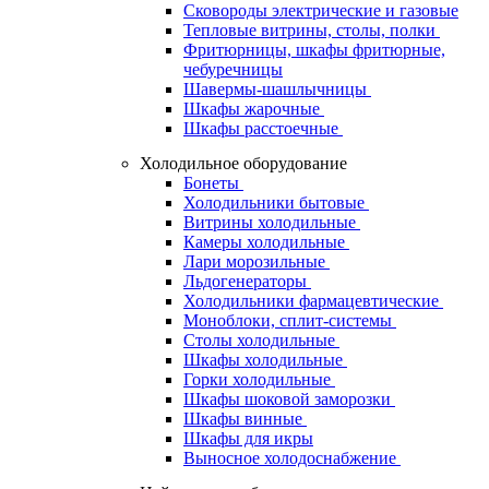
Сковороды электрические и газовые
Тепловые витрины, столы, полки
Фритюрницы, шкафы фритюрные,
чебуречницы
Шавермы-шашлычницы
Шкафы жарочные
Шкафы расстоечные
Холодильное оборудование
Бонеты
Холодильники бытовые
Витрины холодильные
Камеры холодильные
Лари морозильные
Льдогенераторы
Холодильники фармацевтические
Моноблоки, сплит-системы
Столы холодильные
Шкафы холодильные
Горки холодильные
Шкафы шоковой заморозки
Шкафы винные
Шкафы для икры
Выносное холодоснабжение