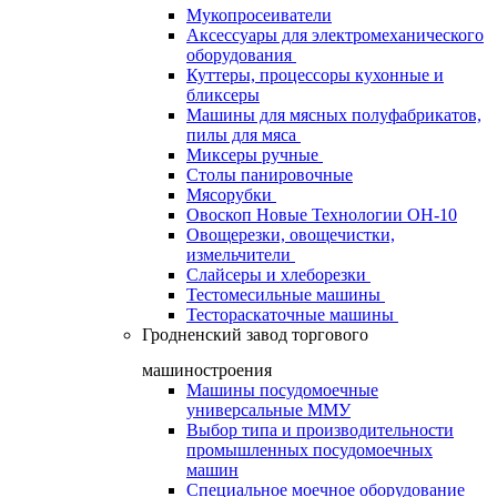
Мукопросеиватели
Аксессуары для электромеханического
оборудования
Куттеры, процессоры кухонные и
бликсеры
Машины для мясных полуфабрикатов,
пилы для мяса
Миксеры ручные
Столы панировочные
Мясорубки
Овоскоп Новые Технологии ОН-10
Овощерезки, овощечистки,
измельчители
Слайсеры и хлеборезки
Тестомесильные машины
Тестораскаточные машины
Гродненский завод торгового
машиностроения
Машины посудомоечные
универсальные ММУ
Выбор типа и производительности
промышленных посудомоечных
машин
Специальное моечное оборудование