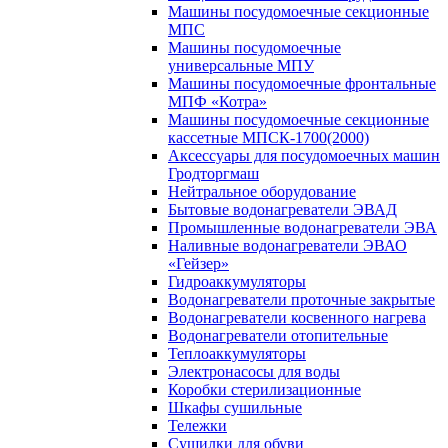
Машины посудомоечные секционные
МПС
Машины посудомоечные
универсальные МПУ
Машины посудомоечные фронтальные
МПФ «Котра»
Машины посудомоечные секционные
кассетные МПСК-1700(2000)
Аксессуары для посудомоечных машин
Гродторгмаш
Нейтральное оборудование
Бытовые водонагреватели ЭВАД
Промышленные водонагреватели ЭВА
Наливные водонагреватели ЭВАО
«Гейзер»
Гидроаккумуляторы
Водонагреватели проточные закрытые
Водонагреватели косвенного нагрева
Водонагреватели отопительные
Теплоаккумуляторы
Электронасосы для воды
Коробки стерилизационные
Шкафы сушильные
Тележки
Сушилки для обуви