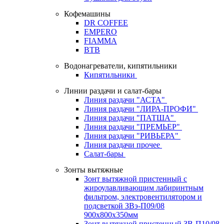
Кофемашины
DR COFFEE
EMPERO
FIAMMA
BTB
Водонагреватели, кипятильники
Кипятильники
Линии раздачи и салат-бары
Линия раздачи "АСТА"
Линия раздачи "ЛИРА-ПРОФИ"
Линия раздачи "ПАТША"
Линия раздачи "ПРЕМЬЕР"
Линия раздачи "РИВЬЕРА"
Линия раздачи прочее
Салат-бары
Зонты вытяжные
Зонт вытяжной пристенный с
жироулавливающим лабиринтным
фильтром, электровентилятором и
подсветкой ЗВэ-П09/08
900х800х350мм
Зонт вытяжной пристенный ЗВ-П10/08