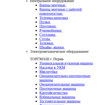
Нейтральное оборудование
Ванны моечные
Ванны моечные с рабочей
поверхностью
Тележка-шпилька
Полки
Противни
Рукомойники
Стеллажи
Столы
Тележки
Шкафы, ящики
Электромеханическое оборудование
ТОРГМАШ г. Пермь
Универсальная кухонная машина
Насадки к УКМ
Мясорубки
Овощерезательно-протирочные
машины
Овощерезательные машины
Протирочные машины
Картофелечистки
Взбивальные машины
Тестомесильные машины