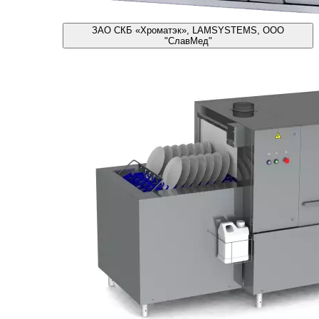
ЗАО СКБ «Хроматэк», LAMSYSTEMS, ООО
"СлавМед"