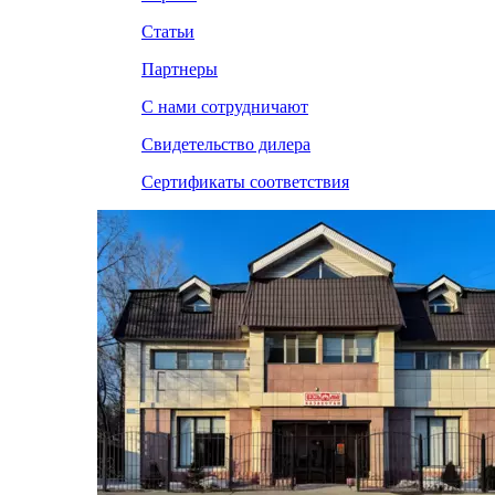
Статьи
Партнеры
С нами сотрудничают
Свидетельство дилера
Сертификаты соответствия