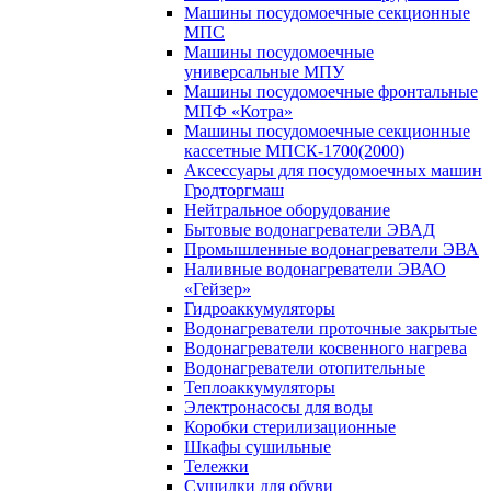
Машины посудомоечные секционные
МПС
Машины посудомоечные
универсальные МПУ
Машины посудомоечные фронтальные
МПФ «Котра»
Машины посудомоечные секционные
кассетные МПСК-1700(2000)
Аксессуары для посудомоечных машин
Гродторгмаш
Нейтральное оборудование
Бытовые водонагреватели ЭВАД
Промышленные водонагреватели ЭВА
Наливные водонагреватели ЭВАО
«Гейзер»
Гидроаккумуляторы
Водонагреватели проточные закрытые
Водонагреватели косвенного нагрева
Водонагреватели отопительные
Теплоаккумуляторы
Электронасосы для воды
Коробки стерилизационные
Шкафы сушильные
Тележки
Сушилки для обуви