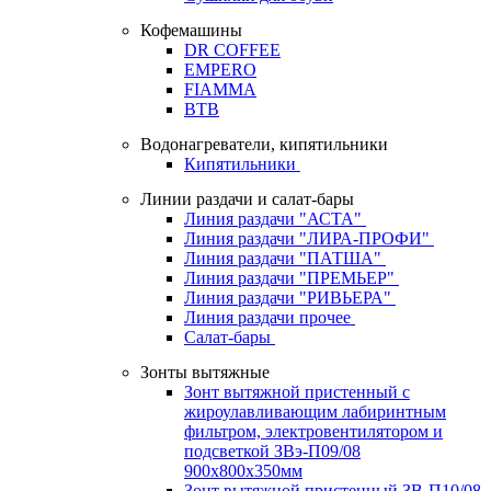
Кофемашины
DR COFFEE
EMPERO
FIAMMA
BTB
Водонагреватели, кипятильники
Кипятильники
Линии раздачи и салат-бары
Линия раздачи "АСТА"
Линия раздачи "ЛИРА-ПРОФИ"
Линия раздачи "ПАТША"
Линия раздачи "ПРЕМЬЕР"
Линия раздачи "РИВЬЕРА"
Линия раздачи прочее
Салат-бары
Зонты вытяжные
Зонт вытяжной пристенный с
жироулавливающим лабиринтным
фильтром, электровентилятором и
подсветкой ЗВэ-П09/08
900х800х350мм
Зонт вытяжной пристенный ЗВ-П10/08