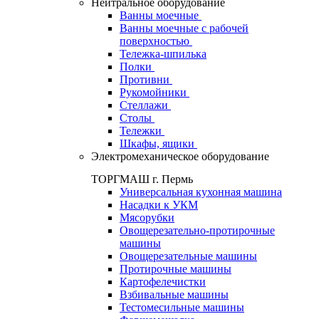
Нейтральное оборудование
Ванны моечные
Ванны моечные с рабочей
поверхностью
Тележка-шпилька
Полки
Противни
Рукомойники
Стеллажи
Столы
Тележки
Шкафы, ящики
Электромеханическое оборудование
ТОРГМАШ г. Пермь
Универсальная кухонная машина
Насадки к УКМ
Мясорубки
Овощерезательно-протирочные
машины
Овощерезательные машины
Протирочные машины
Картофелечистки
Взбивальные машины
Тестомесильные машины