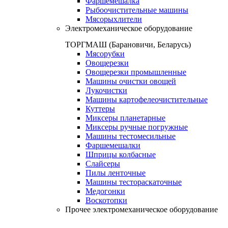
Фаршемешалка
Рыбоочистительные машины
Мясорыхлители
Электромеханическое оборудование
ТОРГМАШ (Барановичи, Беларусь)
Мясорубки
Овощерезки
Овощерезки промышленные
Машины очистки овощей
Лукочистки
Машины картофелеочистительные
Куттеры
Миксеры планетарные
Миксеры ручные погружные
Машины тестомесильные
Фаршемешалки
Шприцы колбасные
Слайсеры
Пилы ленточные
Машины тестораскаточные
Медогонки
Воскотопки
Прочее электромеханическое оборудование