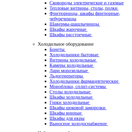
Сковороды электрические и газовые
Тепловые витрины, столы, полки
Фритюрницы, шкафы фритюрные,
чебуречницы
Шавермы-шашлычницы
Шкафы жарочные
Шкафы расстоечные
Холодильное оборудование
Бонеты
Холодильники бытовые
Витрины холодильные
Камеры холодильные
Лари морозильные
Льдогенераторы
Холодильники фармацевтические
Моноблоки, сплит-системы
Столы холодильные
Шкафы холодильные
Горки холодильные
Шкафы шоковой заморозки
Шкафы винные
Шкафы для икры
Выносное холодоснабжение