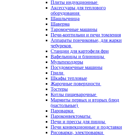
Плиты индукционные
Аксессуары для теплового
оборудования
Шашлычница
Шаверма
Таромоечные машины
Печи-коптильни и печи томления
Аппараты пончиковые, для жарки
чебуреков
Станции для картофеля фри
Вафельницы и блинницы
Мультихолдеры
Посудомоечные машины
Грили
Шкафы тепловые
Жарочные поверхности
Тостеры
Котлы пищеварочные
Мармиты первых и вторых блюд
(настольные)
Пароварки
Пароконвектоматы
Печи и прессы для пиццы
Печи конвекционные и подставки
Рисоварки, электроварки