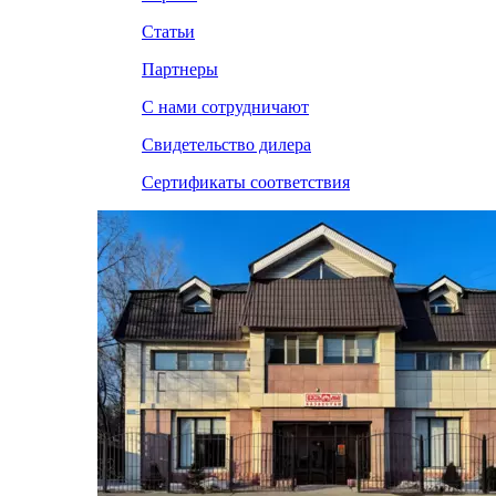
Статьи
Партнеры
С нами сотрудничают
Свидетельство дилера
Сертификаты соответствия