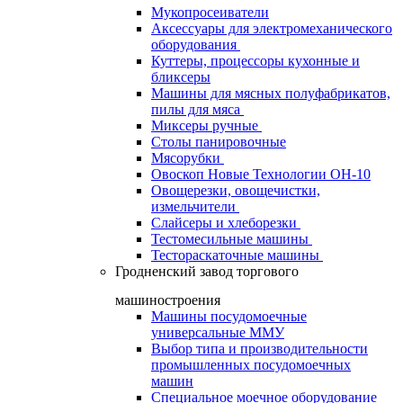
Мукопросеиватели
Аксессуары для электромеханического
оборудования
Куттеры, процессоры кухонные и
бликсеры
Машины для мясных полуфабрикатов,
пилы для мяса
Миксеры ручные
Столы панировочные
Мясорубки
Овоскоп Новые Технологии ОН-10
Овощерезки, овощечистки,
измельчители
Слайсеры и хлеборезки
Тестомесильные машины
Тестораскаточные машины
Гродненский завод торгового
машиностроения
Машины посудомоечные
универсальные ММУ
Выбор типа и производительности
промышленных посудомоечных
машин
Специальное моечное оборудование