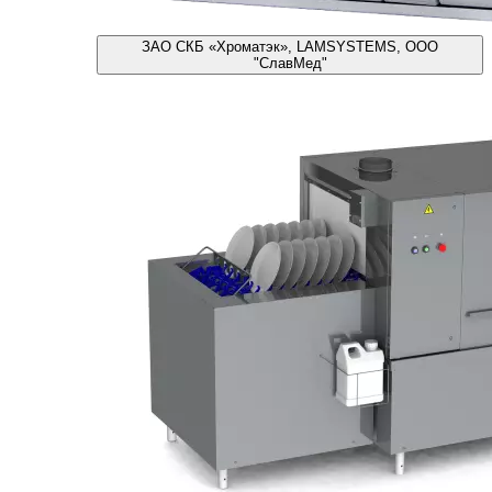
ЗАО СКБ «Хроматэк», LAMSYSTEMS, ООО
"СлавМед"