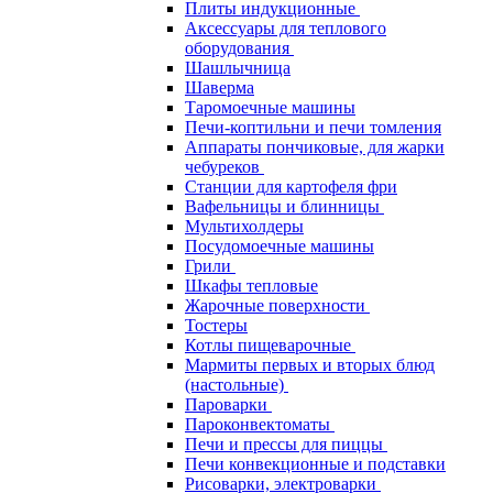
Плиты индукционные
Аксессуары для теплового
оборудования
Шашлычница
Шаверма
Таромоечные машины
Печи-коптильни и печи томления
Аппараты пончиковые, для жарки
чебуреков
Станции для картофеля фри
Вафельницы и блинницы
Мультихолдеры
Посудомоечные машины
Грили
Шкафы тепловые
Жарочные поверхности
Тостеры
Котлы пищеварочные
Мармиты первых и вторых блюд
(настольные)
Пароварки
Пароконвектоматы
Печи и прессы для пиццы
Печи конвекционные и подставки
Рисоварки, электроварки