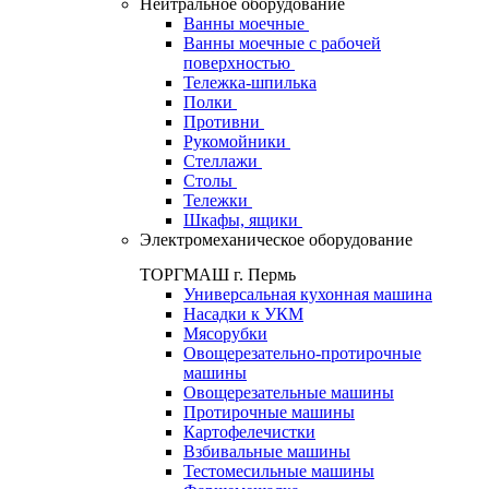
Нейтральное оборудование
Ванны моечные
Ванны моечные с рабочей
поверхностью
Тележка-шпилька
Полки
Противни
Рукомойники
Стеллажи
Столы
Тележки
Шкафы, ящики
Электромеханическое оборудование
ТОРГМАШ г. Пермь
Универсальная кухонная машина
Насадки к УКМ
Мясорубки
Овощерезательно-протирочные
машины
Овощерезательные машины
Протирочные машины
Картофелечистки
Взбивальные машины
Тестомесильные машины