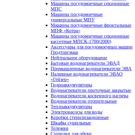
Машины посудомоечные секционные
МПС
Машины посудомоечные
универсальные МПУ
Машины посудомоечные фронтальные
МПФ «Котра»
Машины посудомоечные секционные
кассетные МПСК-1700(2000)
Аксессуары для посудомоечных машин
Гродторгмаш
Нейтральное оборудование
Бытовые водонагреватели ЭВАД
Промышленные водонагреватели ЭВА
Наливные водонагреватели ЭВАО
«Гейзер»
Гидроаккумуляторы
Водонагреватели проточные закрытые
Водонагреватели косвенного нагрева
Водонагреватели отопительные
Теплоаккумуляторы
Электронасосы для воды
Коробки стерилизационные
Шкафы сушильные
Тележки
Сушилки для обуви