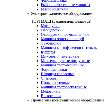
Фаршемешалка
Рыбоочистительные машины
Мясорыхлители
Электромеханическое оборудование
ТОРГМАШ (Барановичи, Беларусь)
Мясорубки
Овощерезки
Овощерезки промышленные
Машины очистки овощей
Лукочистки
Машины картофелеочистительные
Куттеры
Миксеры планетарные
Миксеры ручные погружные
Машины тестомесильные
Фаршемешалки
Шприцы колбасные
Слайсеры
Пилы ленточные
Машины тестораскаточные
Медогонки
Воскотопки
Прочее электромеханическое оборудование