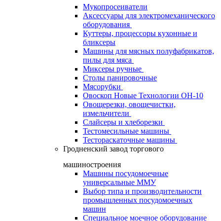
Мукопросеиватели
Аксессуары для электромеханического
оборудования
Куттеры, процессоры кухонные и
бликсеры
Машины для мясных полуфабрикатов,
пилы для мяса
Миксеры ручные
Столы панировочные
Мясорубки
Овоскоп Новые Технологии ОН-10
Овощерезки, овощечистки,
измельчители
Слайсеры и хлеборезки
Тестомесильные машины
Тестораскаточные машины
Гродненский завод торгового
машиностроения
Машины посудомоечные
универсальные ММУ
Выбор типа и производительности
промышленных посудомоечных
машин
Специальное моечное оборудование