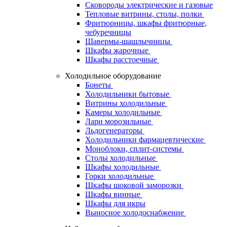
Сковороды электрические и газовые
Тепловые витрины, столы, полки
Фритюрницы, шкафы фритюрные,
чебуречницы
Шавермы-шашлычницы
Шкафы жарочные
Шкафы расстоечные
Холодильное оборудование
Бонеты
Холодильники бытовые
Витрины холодильные
Камеры холодильные
Лари морозильные
Льдогенераторы
Холодильники фармацевтические
Моноблоки, сплит-системы
Столы холодильные
Шкафы холодильные
Горки холодильные
Шкафы шоковой заморозки
Шкафы винные
Шкафы для икры
Выносное холодоснабжение