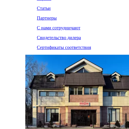
Статьи
Партнеры
С нами сотрудничают
Свидетельство дилера
Сертификаты соответствия