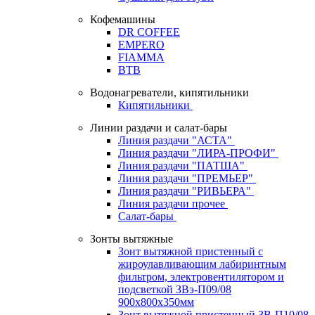
Кофемашины
DR COFFEE
EMPERO
FIAMMA
BTB
Водонагреватели, кипятильники
Кипятильники
Линии раздачи и салат-бары
Линия раздачи "АСТА"
Линия раздачи "ЛИРА-ПРОФИ"
Линия раздачи "ПАТША"
Линия раздачи "ПРЕМЬЕР"
Линия раздачи "РИВЬЕРА"
Линия раздачи прочее
Салат-бары
Зонты вытяжные
Зонт вытяжной пристенный с
жироулавливающим лабиринтным
фильтром, электровентилятором и
подсветкой ЗВэ-П09/08
900х800х350мм
Зонт вытяжной пристенный ЗВ-П10/08