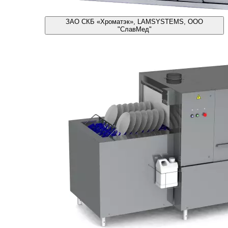
ЗАО СКБ «Хроматэк», LAMSYSTEMS, ООО
"СлавМед"