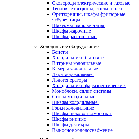
Сковороды электрические и газовые
Тепловые витрины, столы, полки
Фритюрницы, шкафы фритюрные,
чебуречницы
Шавермы-шашлычницы
Шкафы жарочные
Шкафы расстоечные
Холодильное оборудование
Бонеты
Холодильники бытовые
Витрины холодильные
Камеры холодильные
Лари морозильные
Льдогенераторы
Холодильники фармацевтические
Моноблоки, сплит-системы
Столы холодильные
Шкафы холодильные
Горки холодильные
Шкафы шоковой заморозки
Шкафы винные
Шкафы для икры
Выносное холодоснабжение