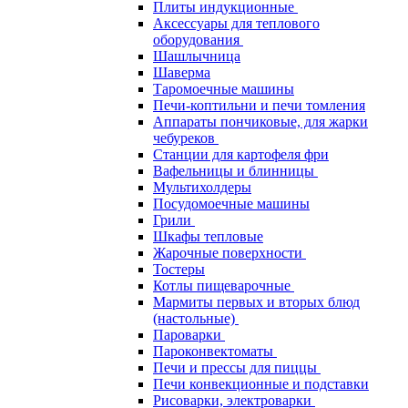
Плиты индукционные
Аксессуары для теплового
оборудования
Шашлычница
Шаверма
Таромоечные машины
Печи-коптильни и печи томления
Аппараты пончиковые, для жарки
чебуреков
Станции для картофеля фри
Вафельницы и блинницы
Мультихолдеры
Посудомоечные машины
Грили
Шкафы тепловые
Жарочные поверхности
Тостеры
Котлы пищеварочные
Мармиты первых и вторых блюд
(настольные)
Пароварки
Пароконвектоматы
Печи и прессы для пиццы
Печи конвекционные и подставки
Рисоварки, электроварки