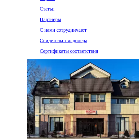
Статьи
Партнеры
С нами сотрудничают
Свидетельство дилера
Сертификаты соответствия