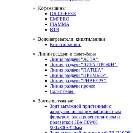
Кофемашины
DR COFFEE
EMPERO
FIAMMA
BTB
Водонагреватели, кипятильники
Кипятильники
Линии раздачи и салат-бары
Линия раздачи "АСТА"
Линия раздачи "ЛИРА-ПРОФИ"
Линия раздачи "ПАТША"
Линия раздачи "ПРЕМЬЕР"
Линия раздачи "РИВЬЕРА"
Линия раздачи прочее
Салат-бары
Зонты вытяжные
Зонт вытяжной пристенный с
жироулавливающим лабиринтным
фильтром, электровентилятором и
подсветкой ЗВэ-П09/08
900х800х350мм
Зонт вытяжной пристенный ЗВ-П10/08