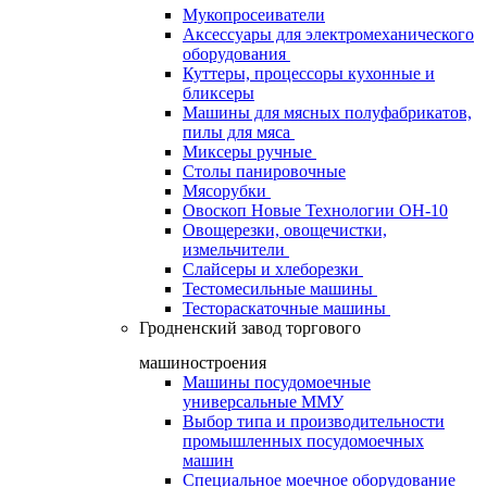
Мукопросеиватели
Аксессуары для электромеханического
оборудования
Куттеры, процессоры кухонные и
бликсеры
Машины для мясных полуфабрикатов,
пилы для мяса
Миксеры ручные
Столы панировочные
Мясорубки
Овоскоп Новые Технологии ОН-10
Овощерезки, овощечистки,
измельчители
Слайсеры и хлеборезки
Тестомесильные машины
Тестораскаточные машины
Гродненский завод торгового
машиностроения
Машины посудомоечные
универсальные ММУ
Выбор типа и производительности
промышленных посудомоечных
машин
Специальное моечное оборудование