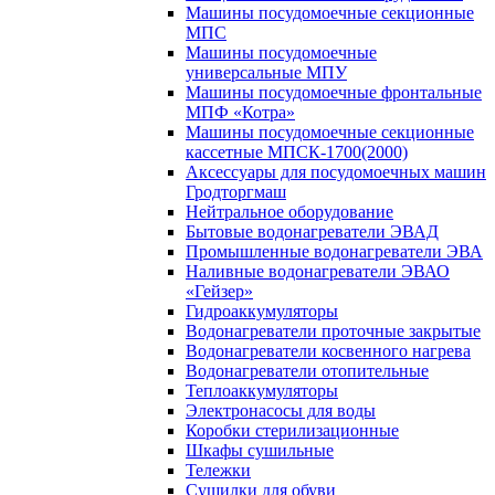
Машины посудомоечные секционные
МПС
Машины посудомоечные
универсальные МПУ
Машины посудомоечные фронтальные
МПФ «Котра»
Машины посудомоечные секционные
кассетные МПСК-1700(2000)
Аксессуары для посудомоечных машин
Гродторгмаш
Нейтральное оборудование
Бытовые водонагреватели ЭВАД
Промышленные водонагреватели ЭВА
Наливные водонагреватели ЭВАО
«Гейзер»
Гидроаккумуляторы
Водонагреватели проточные закрытые
Водонагреватели косвенного нагрева
Водонагреватели отопительные
Теплоаккумуляторы
Электронасосы для воды
Коробки стерилизационные
Шкафы сушильные
Тележки
Сушилки для обуви