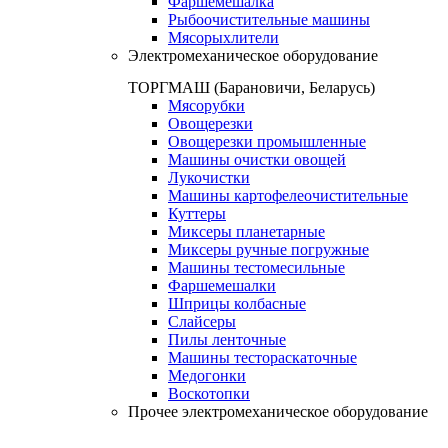
Фаршемешалка
Рыбоочистительные машины
Мясорыхлители
Электромеханическое оборудование
ТОРГМАШ (Барановичи, Беларусь)
Мясорубки
Овощерезки
Овощерезки промышленные
Машины очистки овощей
Лукочистки
Машины картофелеочистительные
Куттеры
Миксеры планетарные
Миксеры ручные погружные
Машины тестомесильные
Фаршемешалки
Шприцы колбасные
Слайсеры
Пилы ленточные
Машины тестораскаточные
Медогонки
Воскотопки
Прочее электромеханическое оборудование