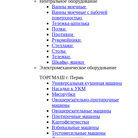
Нейтральное оборудование
Ванны моечные
Ванны моечные с рабочей
поверхностью
Тележка-шпилька
Полки
Противни
Рукомойники
Стеллажи
Столы
Тележки
Шкафы, ящики
Электромеханическое оборудование
ТОРГМАШ г. Пермь
Универсальная кухонная машина
Насадки к УКМ
Мясорубки
Овощерезательно-протирочные
машины
Овощерезательные машины
Протирочные машины
Картофелечистки
Взбивальные машины
Тестомесильные машины