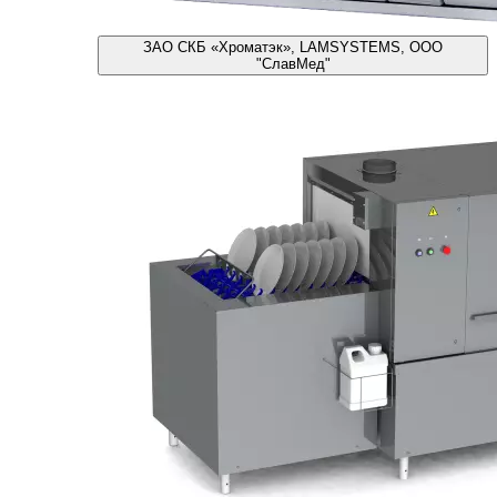
ЗАО СКБ «Хроматэк», LAMSYSTEMS, ООО
"СлавМед"