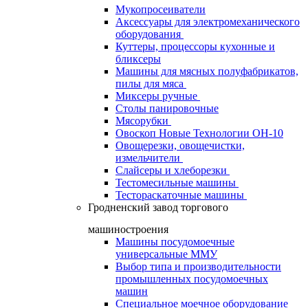
Мукопросеиватели
Аксессуары для электромеханического
оборудования
Куттеры, процессоры кухонные и
бликсеры
Машины для мясных полуфабрикатов,
пилы для мяса
Миксеры ручные
Столы панировочные
Мясорубки
Овоскоп Новые Технологии ОН-10
Овощерезки, овощечистки,
измельчители
Слайсеры и хлеборезки
Тестомесильные машины
Тестораскаточные машины
Гродненский завод торгового
машиностроения
Машины посудомоечные
универсальные ММУ
Выбор типа и производительности
промышленных посудомоечных
машин
Специальное моечное оборудование