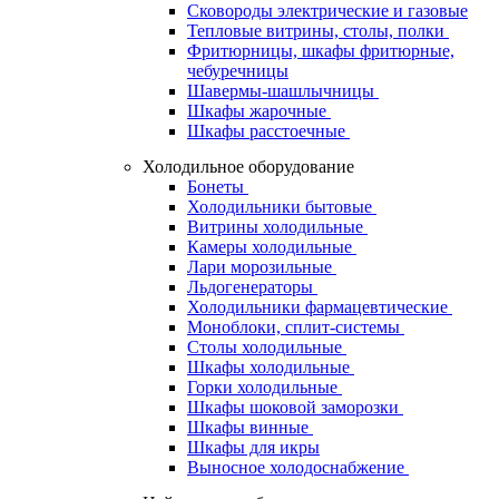
Сковороды электрические и газовые
Тепловые витрины, столы, полки
Фритюрницы, шкафы фритюрные,
чебуречницы
Шавермы-шашлычницы
Шкафы жарочные
Шкафы расстоечные
Холодильное оборудование
Бонеты
Холодильники бытовые
Витрины холодильные
Камеры холодильные
Лари морозильные
Льдогенераторы
Холодильники фармацевтические
Моноблоки, сплит-системы
Столы холодильные
Шкафы холодильные
Горки холодильные
Шкафы шоковой заморозки
Шкафы винные
Шкафы для икры
Выносное холодоснабжение