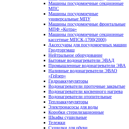
Машины посудомоечные секционные
МПС
Машины посудомоечные
универсальные МПУ
Машины посудомоечные фронтальные
МПФ «Котра»
Машины посудомоечные секционные
кассетные МПСК-1700(2000)
Аксессуары для посудомоечных машин
Гродторгмаш
Нейтральное оборудование
Бытовые водонагреватели ЭВАД
Промышленные водонагреватели ЭВА
Наливные водонагреватели ЭВАО
«Гейзер»
Гидроаккумуляторы
Водонагреватели проточные закрытые
Водонагреватели косвенного нагрева
Водонагреватели отопительные
Теплоаккумуляторы
Электронасосы для воды
Коробки стерилизационные
Шкафы сушильные
Тележки
Сушилки для обуви