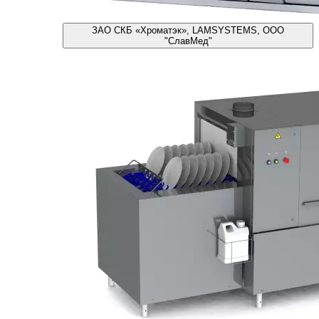
ЗАО СКБ «Хроматэк», LAMSYSTEMS, ООО
"СлавМед"