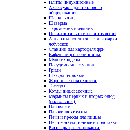
Плиты индукционные
Аксессуары для теплового
оборудования
Шашлычница
Шаверма
Таромоечные машины
Печи-коптильни и печи томления
Аппараты пончиковые, для жарки
чебуреков
Станции для картофеля фри
Вафельницы и блинницы
Мультихолдеры
Посудомоечные машины
Грили
Шкафы тепловые
Жарочные поверхности
Тостеры
Котлы пищеварочные
Мармиты первых и вторых блюд
(настольные)
Пароварки
Пароконвектоматы
Печи и прессы для пиццы
Печи конвекционные и подставки
Рисоварки, электроварки