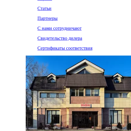
Статьи
Партнеры
С нами сотрудничают
Свидетельство дилера
Сертификаты соответствия