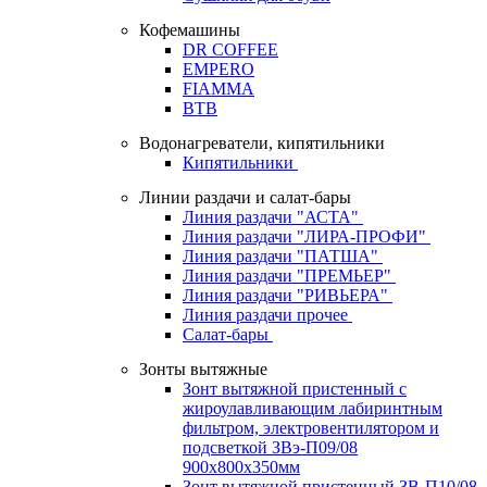
Кофемашины
DR COFFEE
EMPERO
FIAMMA
BTB
Водонагреватели, кипятильники
Кипятильники
Линии раздачи и салат-бары
Линия раздачи "АСТА"
Линия раздачи "ЛИРА-ПРОФИ"
Линия раздачи "ПАТША"
Линия раздачи "ПРЕМЬЕР"
Линия раздачи "РИВЬЕРА"
Линия раздачи прочее
Салат-бары
Зонты вытяжные
Зонт вытяжной пристенный с
жироулавливающим лабиринтным
фильтром, электровентилятором и
подсветкой ЗВэ-П09/08
900х800х350мм
Зонт вытяжной пристенный ЗВ-П10/08