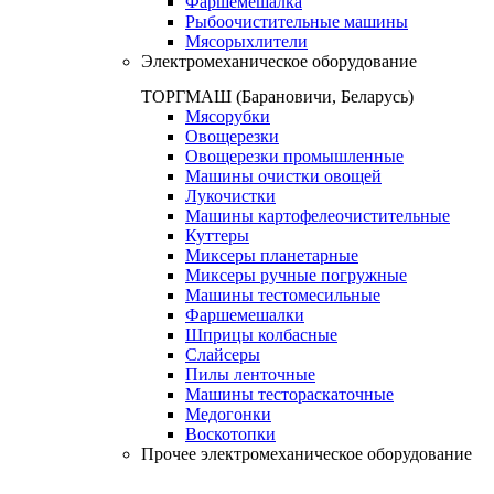
Фаршемешалка
Рыбоочистительные машины
Мясорыхлители
Электромеханическое оборудование
ТОРГМАШ (Барановичи, Беларусь)
Мясорубки
Овощерезки
Овощерезки промышленные
Машины очистки овощей
Лукочистки
Машины картофелеочистительные
Куттеры
Миксеры планетарные
Миксеры ручные погружные
Машины тестомесильные
Фаршемешалки
Шприцы колбасные
Слайсеры
Пилы ленточные
Машины тестораскаточные
Медогонки
Воскотопки
Прочее электромеханическое оборудование