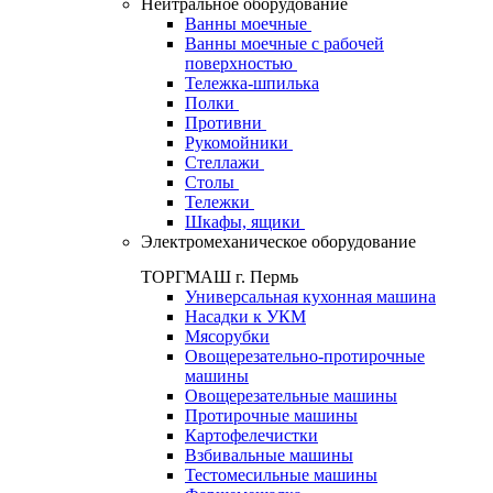
Нейтральное оборудование
Ванны моечные
Ванны моечные с рабочей
поверхностью
Тележка-шпилька
Полки
Противни
Рукомойники
Стеллажи
Столы
Тележки
Шкафы, ящики
Электромеханическое оборудование
ТОРГМАШ г. Пермь
Универсальная кухонная машина
Насадки к УКМ
Мясорубки
Овощерезательно-протирочные
машины
Овощерезательные машины
Протирочные машины
Картофелечистки
Взбивальные машины
Тестомесильные машины