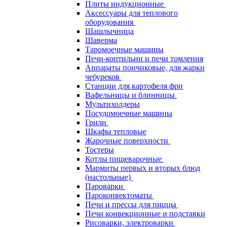
Плиты индукционные
Аксессуары для теплового
оборудования
Шашлычница
Шаверма
Таромоечные машины
Печи-коптильни и печи томления
Аппараты пончиковые, для жарки
чебуреков
Станции для картофеля фри
Вафельницы и блинницы
Мультихолдеры
Посудомоечные машины
Грили
Шкафы тепловые
Жарочные поверхности
Тостеры
Котлы пищеварочные
Мармиты первых и вторых блюд
(настольные)
Пароварки
Пароконвектоматы
Печи и прессы для пиццы
Печи конвекционные и подставки
Рисоварки, электроварки