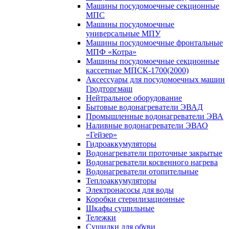
Машины посудомоечные секционные
МПС
Машины посудомоечные
универсальные МПУ
Машины посудомоечные фронтальные
МПФ «Котра»
Машины посудомоечные секционные
кассетные МПСК-1700(2000)
Аксессуары для посудомоечных машин
Гродторгмаш
Нейтральное оборудование
Бытовые водонагреватели ЭВАД
Промышленные водонагреватели ЭВА
Наливные водонагреватели ЭВАО
«Гейзер»
Гидроаккумуляторы
Водонагреватели проточные закрытые
Водонагреватели косвенного нагрева
Водонагреватели отопительные
Теплоаккумуляторы
Электронасосы для воды
Коробки стерилизационные
Шкафы сушильные
Тележки
Сушилки для обуви