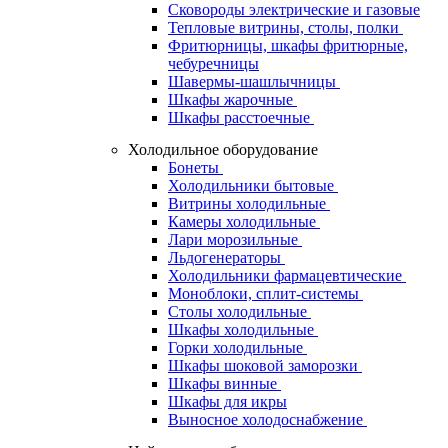
Сковороды электрические и газовые
Тепловые витрины, столы, полки
Фритюрницы, шкафы фритюрные,
чебуречницы
Шавермы-шашлычницы
Шкафы жарочные
Шкафы расстоечные
Холодильное оборудование
Бонеты
Холодильники бытовые
Витрины холодильные
Камеры холодильные
Лари морозильные
Льдогенераторы
Холодильники фармацевтические
Моноблоки, сплит-системы
Столы холодильные
Шкафы холодильные
Горки холодильные
Шкафы шоковой заморозки
Шкафы винные
Шкафы для икры
Выносное холодоснабжение