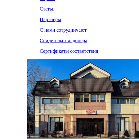
Статьи
Партнеры
С нами сотрудничают
Свидетельство дилера
Сертификаты соответствия