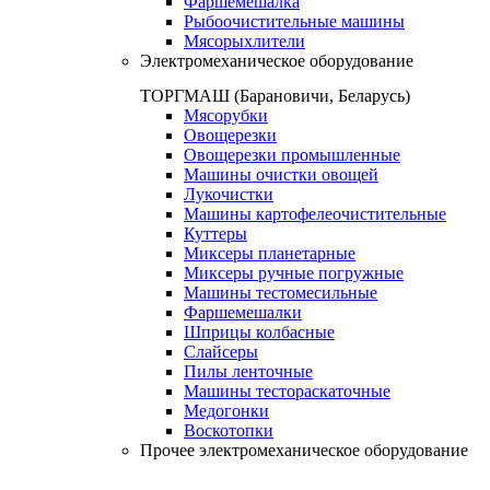
Фаршемешалка
Рыбоочистительные машины
Мясорыхлители
Электромеханическое оборудование
ТОРГМАШ (Барановичи, Беларусь)
Мясорубки
Овощерезки
Овощерезки промышленные
Машины очистки овощей
Лукочистки
Машины картофелеочистительные
Куттеры
Миксеры планетарные
Миксеры ручные погружные
Машины тестомесильные
Фаршемешалки
Шприцы колбасные
Слайсеры
Пилы ленточные
Машины тестораскаточные
Медогонки
Воскотопки
Прочее электромеханическое оборудование