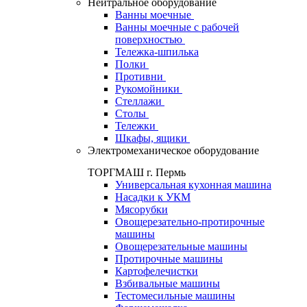
Нейтральное оборудование
Ванны моечные
Ванны моечные с рабочей
поверхностью
Тележка-шпилька
Полки
Противни
Рукомойники
Стеллажи
Столы
Тележки
Шкафы, ящики
Электромеханическое оборудование
ТОРГМАШ г. Пермь
Универсальная кухонная машина
Насадки к УКМ
Мясорубки
Овощерезательно-протирочные
машины
Овощерезательные машины
Протирочные машины
Картофелечистки
Взбивальные машины
Тестомесильные машины