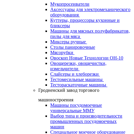
Мукопросеиватели
Аксессуары для электромеханического
оборудования
Куттеры, процессоры кухонные и
бликсеры
Машины для мясных полуфабрикатов,
пилы для мяса
Миксеры ручные
Столы панировочные
Мясорубки
Овоскоп Новые Технологии ОН-10
Овощерезки, овощечистки,
измельчители
Слайсеры и хлеборезки
Тестомесильные машины
Тестораскаточные машины
Гродненский завод торгового
машиностроения
Машины посудомоечные
универсальные ММУ
Выбор типа и производительности
промышленных посудомоечных
машин
Специальное моечное оборудование