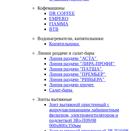
Кофемашины
DR COFFEE
EMPERO
FIAMMA
BTB
Водонагреватели, кипятильники
Кипятильники
Линии раздачи и салат-бары
Линия раздачи "АСТА"
Линия раздачи "ЛИРА-ПРОФИ"
Линия раздачи "ПАТША"
Линия раздачи "ПРЕМЬЕР"
Линия раздачи "РИВЬЕРА"
Линия раздачи прочее
Салат-бары
Зонты вытяжные
Зонт вытяжной пристенный с
жироулавливающим лабиринтным
фильтром, электровентилятором и
подсветкой ЗВэ-П09/08
900х800х350мм
Зонт вытяжной пристенный ЗВ-П10/08