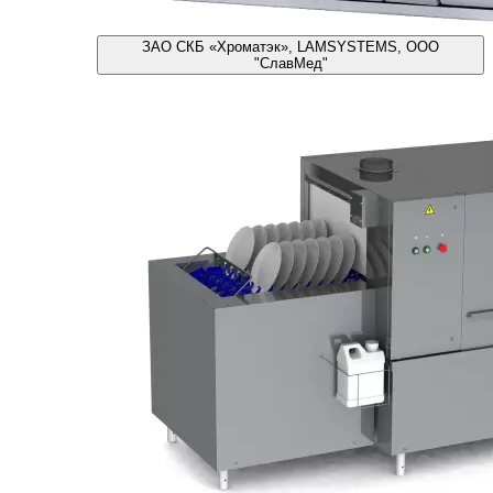
ЗАО СКБ «Хроматэк», LAMSYSTEMS, ООО
"СлавМед"