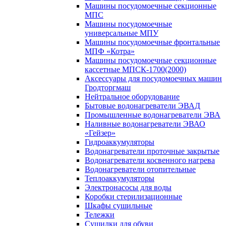
Машины посудомоечные секционные
МПС
Машины посудомоечные
универсальные МПУ
Машины посудомоечные фронтальные
МПФ «Котра»
Машины посудомоечные секционные
кассетные МПСК-1700(2000)
Аксессуары для посудомоечных машин
Гродторгмаш
Нейтральное оборудование
Бытовые водонагреватели ЭВАД
Промышленные водонагреватели ЭВА
Наливные водонагреватели ЭВАО
«Гейзер»
Гидроаккумуляторы
Водонагреватели проточные закрытые
Водонагреватели косвенного нагрева
Водонагреватели отопительные
Теплоаккумуляторы
Электронасосы для воды
Коробки стерилизационные
Шкафы сушильные
Тележки
Сушилки для обуви