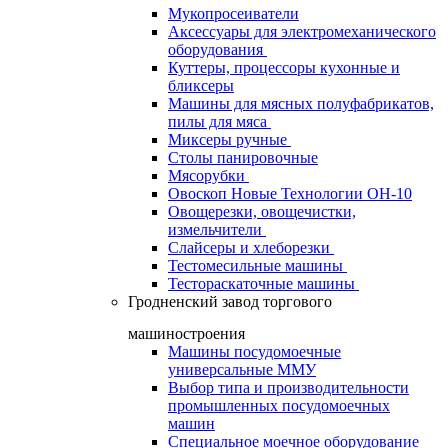
Мукопросеиватели
Аксессуары для электромеханического
оборудования
Куттеры, процессоры кухонные и
бликсеры
Машины для мясных полуфабрикатов,
пилы для мяса
Миксеры ручные
Столы панировочные
Мясорубки
Овоскоп Новые Технологии ОН-10
Овощерезки, овощечистки,
измельчители
Слайсеры и хлеборезки
Тестомесильные машины
Тестораскаточные машины
Гродненский завод торгового
машиностроения
Машины посудомоечные
универсальные ММУ
Выбор типа и производительности
промышленных посудомоечных
машин
Специальное моечное оборудование