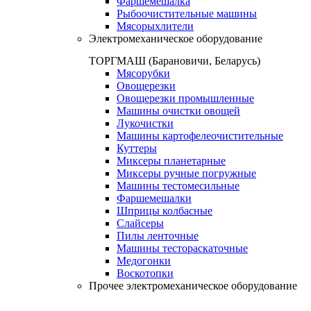
Фаршемешалка
Рыбоочистительные машины
Мясорыхлители
Электромеханическое оборудование
ТОРГМАШ (Барановичи, Беларусь)
Мясорубки
Овощерезки
Овощерезки промышленные
Машины очистки овощей
Лукочистки
Машины картофелеочистительные
Куттеры
Миксеры планетарные
Миксеры ручные погружные
Машины тестомесильные
Фаршемешалки
Шприцы колбасные
Слайсеры
Пилы ленточные
Машины тестораскаточные
Медогонки
Воскотопки
Прочее электромеханическое оборудование