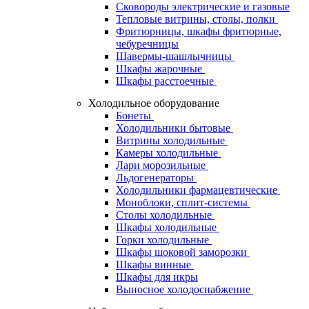
Сковороды электрические и газовые
Тепловые витрины, столы, полки
Фритюрницы, шкафы фритюрные,
чебуречницы
Шавермы-шашлычницы
Шкафы жарочные
Шкафы расстоечные
Холодильное оборудование
Бонеты
Холодильники бытовые
Витрины холодильные
Камеры холодильные
Лари морозильные
Льдогенераторы
Холодильники фармацевтические
Моноблоки, сплит-системы
Столы холодильные
Шкафы холодильные
Горки холодильные
Шкафы шоковой заморозки
Шкафы винные
Шкафы для икры
Выносное холодоснабжение