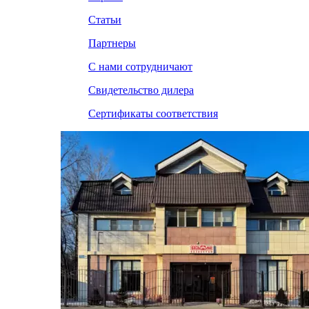
Статьи
Партнеры
С нами сотрудничают
Свидетельство дилера
Сертификаты соответствия