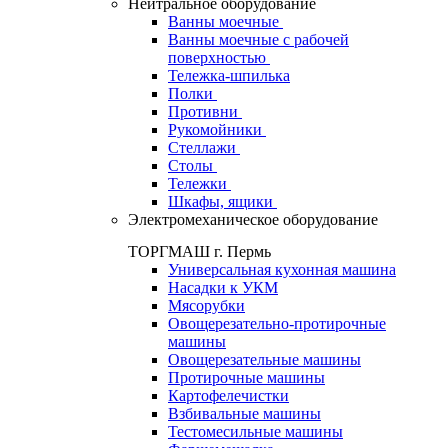
Нейтральное оборудование
Ванны моечные
Ванны моечные с рабочей
поверхностью
Тележка-шпилька
Полки
Противни
Рукомойники
Стеллажи
Столы
Тележки
Шкафы, ящики
Электромеханическое оборудование
ТОРГМАШ г. Пермь
Универсальная кухонная машина
Насадки к УКМ
Мясорубки
Овощерезательно-протирочные
машины
Овощерезательные машины
Протирочные машины
Картофелечистки
Взбивальные машины
Тестомесильные машины