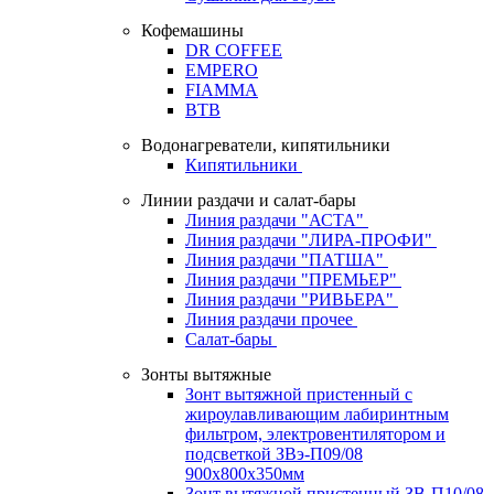
Кофемашины
DR COFFEE
EMPERO
FIAMMA
BTB
Водонагреватели, кипятильники
Кипятильники
Линии раздачи и салат-бары
Линия раздачи "АСТА"
Линия раздачи "ЛИРА-ПРОФИ"
Линия раздачи "ПАТША"
Линия раздачи "ПРЕМЬЕР"
Линия раздачи "РИВЬЕРА"
Линия раздачи прочее
Салат-бары
Зонты вытяжные
Зонт вытяжной пристенный с
жироулавливающим лабиринтным
фильтром, электровентилятором и
подсветкой ЗВэ-П09/08
900х800х350мм
Зонт вытяжной пристенный ЗВ-П10/08