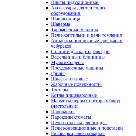
Плиты индукционные
Аксессуары для теплового
оборудования
Шашлычница
Шаверма
Таромоечные машины
Печи-коптильни и печи томления
Аппараты пончиковые, для жарки
чебуреков
Станции для картофеля фри
Вафельницы и блинницы
Мультихолдеры
Посудомоечные машины
Грили
Шкафы тепловые
Жарочные поверхности
Тостеры
Котлы пищеварочные
Мармиты первых и вторых блюд
(настольные)
Пароварки
Пароконвектоматы
Печи и прессы для пиццы
Печи конвекционные и подставки
Рисоварки, электроварки