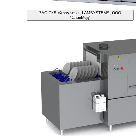
ЗАО СКБ «Хроматэк», LAMSYSTEMS, ООО
"СлавМед"