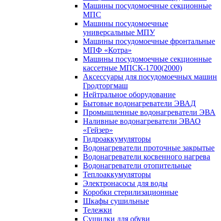
Машины посудомоечные секционные
МПС
Машины посудомоечные
универсальные МПУ
Машины посудомоечные фронтальные
МПФ «Котра»
Машины посудомоечные секционные
кассетные МПСК-1700(2000)
Аксессуары для посудомоечных машин
Гродторгмаш
Нейтральное оборудование
Бытовые водонагреватели ЭВАД
Промышленные водонагреватели ЭВА
Наливные водонагреватели ЭВАО
«Гейзер»
Гидроаккумуляторы
Водонагреватели проточные закрытые
Водонагреватели косвенного нагрева
Водонагреватели отопительные
Теплоаккумуляторы
Электронасосы для воды
Коробки стерилизационные
Шкафы сушильные
Тележки
Сушилки для обуви