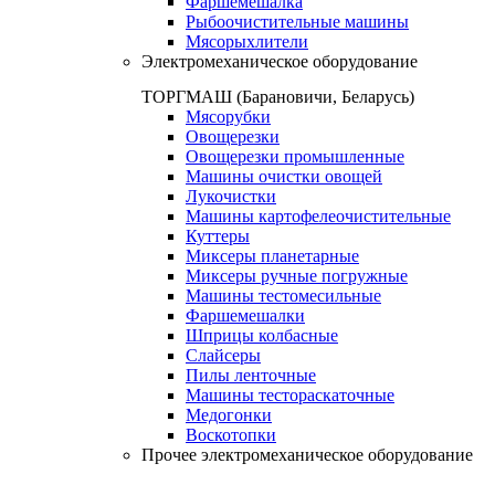
Фаршемешалка
Рыбоочистительные машины
Мясорыхлители
Электромеханическое оборудование
ТОРГМАШ (Барановичи, Беларусь)
Мясорубки
Овощерезки
Овощерезки промышленные
Машины очистки овощей
Лукочистки
Машины картофелеочистительные
Куттеры
Миксеры планетарные
Миксеры ручные погружные
Машины тестомесильные
Фаршемешалки
Шприцы колбасные
Слайсеры
Пилы ленточные
Машины тестораскаточные
Медогонки
Воскотопки
Прочее электромеханическое оборудование