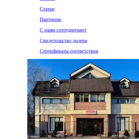
Статьи
Партнеры
С нами сотрудничают
Свидетельство дилера
Сертификаты соответствия