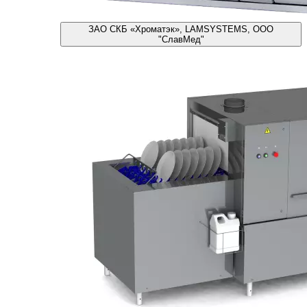
ЗАО СКБ «Хроматэк», LAMSYSTEMS, ООО
"СлавМед"