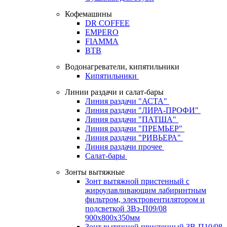
Кофемашины
DR COFFEE
EMPERO
FIAMMA
BTB
Водонагреватели, кипятильники
Кипятильники
Линии раздачи и салат-бары
Линия раздачи "АСТА"
Линия раздачи "ЛИРА-ПРОФИ"
Линия раздачи "ПАТША"
Линия раздачи "ПРЕМЬЕР"
Линия раздачи "РИВЬЕРА"
Линия раздачи прочее
Салат-бары
Зонты вытяжные
Зонт вытяжной пристенный с
жироулавливающим лабиринтным
фильтром, электровентилятором и
подсветкой ЗВэ-П09/08
900х800х350мм
Зонт вытяжной пристенный ЗВ-П10/08