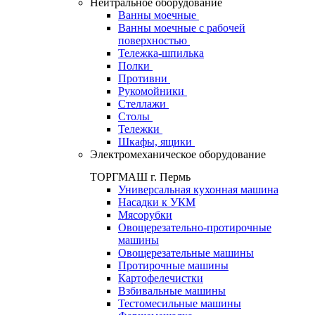
Нейтральное оборудование
Ванны моечные
Ванны моечные с рабочей
поверхностью
Тележка-шпилька
Полки
Противни
Рукомойники
Стеллажи
Столы
Тележки
Шкафы, ящики
Электромеханическое оборудование
ТОРГМАШ г. Пермь
Универсальная кухонная машина
Насадки к УКМ
Мясорубки
Овощерезательно-протирочные
машины
Овощерезательные машины
Протирочные машины
Картофелечистки
Взбивальные машины
Тестомесильные машины