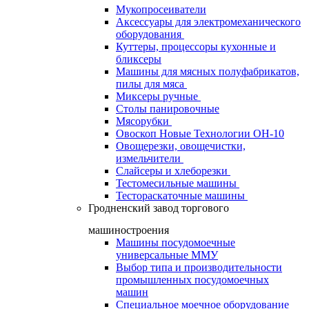
Мукопросеиватели
Аксессуары для электромеханического
оборудования
Куттеры, процессоры кухонные и
бликсеры
Машины для мясных полуфабрикатов,
пилы для мяса
Миксеры ручные
Столы панировочные
Мясорубки
Овоскоп Новые Технологии ОН-10
Овощерезки, овощечистки,
измельчители
Слайсеры и хлеборезки
Тестомесильные машины
Тестораскаточные машины
Гродненский завод торгового
машиностроения
Машины посудомоечные
универсальные ММУ
Выбор типа и производительности
промышленных посудомоечных
машин
Специальное моечное оборудование