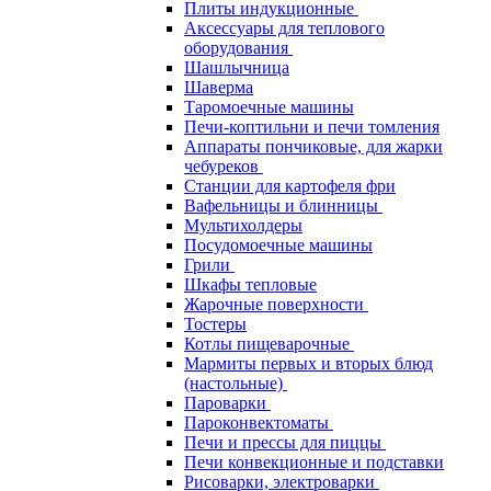
Плиты индукционные
Аксессуары для теплового
оборудования
Шашлычница
Шаверма
Таромоечные машины
Печи-коптильни и печи томления
Аппараты пончиковые, для жарки
чебуреков
Станции для картофеля фри
Вафельницы и блинницы
Мультихолдеры
Посудомоечные машины
Грили
Шкафы тепловые
Жарочные поверхности
Тостеры
Котлы пищеварочные
Мармиты первых и вторых блюд
(настольные)
Пароварки
Пароконвектоматы
Печи и прессы для пиццы
Печи конвекционные и подставки
Рисоварки, электроварки