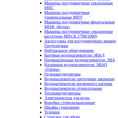
Машины посудомоечные секционные
МПС
Машины посудомоечные
универсальные МПУ
Машины посудомоечные фронтальные
МПФ «Котра»
Машины посудомоечные секционные
кассетные МПСК-1700(2000)
Аксессуары для посудомоечных машин
Гродторгмаш
Нейтральное оборудование
Бытовые водонагреватели ЭВАД
Промышленные водонагреватели ЭВА
Наливные водонагреватели ЭВАО
«Гейзер»
Гидроаккумуляторы
Водонагреватели проточные закрытые
Водонагреватели косвенного нагрева
Водонагреватели отопительные
Теплоаккумуляторы
Электронасосы для воды
Коробки стерилизационные
Шкафы сушильные
Тележки
Сушилки для обуви