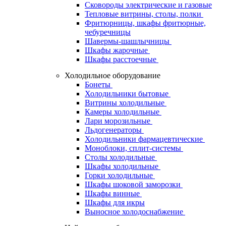
Сковороды электрические и газовые
Тепловые витрины, столы, полки
Фритюрницы, шкафы фритюрные,
чебуречницы
Шавермы-шашлычницы
Шкафы жарочные
Шкафы расстоечные
Холодильное оборудование
Бонеты
Холодильники бытовые
Витрины холодильные
Камеры холодильные
Лари морозильные
Льдогенераторы
Холодильники фармацевтические
Моноблоки, сплит-системы
Столы холодильные
Шкафы холодильные
Горки холодильные
Шкафы шоковой заморозки
Шкафы винные
Шкафы для икры
Выносное холодоснабжение