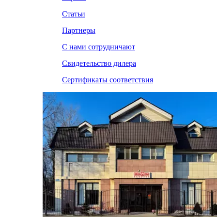
Статьи
Партнеры
С нами сотрудничают
Свидетельство дилера
Сертификаты соответствия