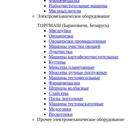
Фаршемешалка
Рыбоочистительные машины
Мясорыхлители
Электромеханическое оборудование
ТОРГМАШ (Барановичи, Беларусь)
Мясорубки
Овощерезки
Овощерезки промышленные
Машины очистки овощей
Лукочистки
Машины картофелеочистительные
Куттеры
Миксеры планетарные
Миксеры ручные погружные
Машины тестомесильные
Фаршемешалки
Шприцы колбасные
Слайсеры
Пилы ленточные
Машины тестораскаточные
Медогонки
Воскотопки
Прочее электромеханическое оборудование