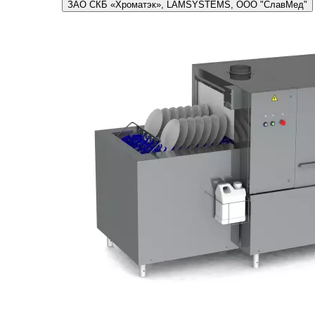
ЗАО СКБ «Хроматэк», LAMSYSTEMS, ООО "СлавМед"