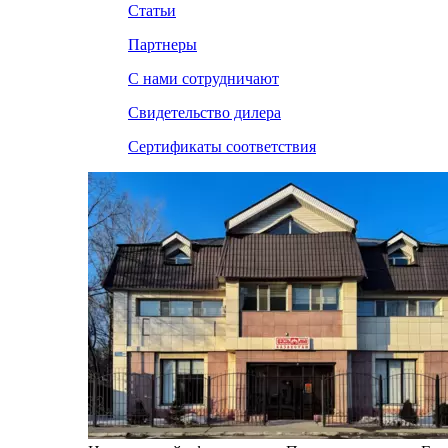
Статьи
Партнеры
С нами сотрудничают
Свидетельство дилера
Сертификаты соответствия