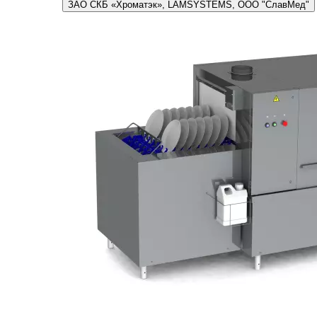
ЗАО СКБ «Хроматэк», LAMSYSTEMS, ООО "СлавМед"