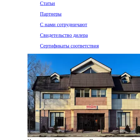
Статьи
Партнеры
С нами сотрудничают
Свидетельство дилера
Сертификаты соответствия