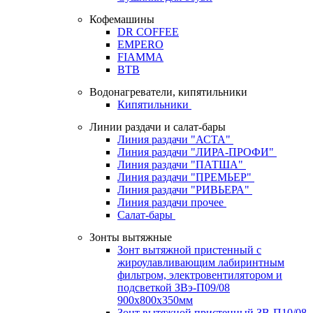
Кофемашины
DR COFFEE
EMPERO
FIAMMA
BTB
Водонагреватели, кипятильники
Кипятильники
Линии раздачи и салат-бары
Линия раздачи "АСТА"
Линия раздачи "ЛИРА-ПРОФИ"
Линия раздачи "ПАТША"
Линия раздачи "ПРЕМЬЕР"
Линия раздачи "РИВЬЕРА"
Линия раздачи прочее
Салат-бары
Зонты вытяжные
Зонт вытяжной пристенный с
жироулавливающим лабиринтным
фильтром, электровентилятором и
подсветкой ЗВэ-П09/08
900х800х350мм
Зонт вытяжной пристенный ЗВ-П10/08