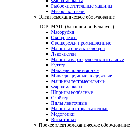
Фаршемешалка
Рыбоочистительные машины
Мясорыхлители
Электромеханическое оборудование
ТОРГМАШ (Барановичи, Беларусь)
Мясорубки
Овощерезки
Овощерезки промышленные
Машины очистки овощей
Лукочистки
Машины картофелеочистительные
Куттеры
Миксеры планетарные
Миксеры ручные погружные
Машины тестомесильные
Фаршемешалки
Шприцы колбасные
Слайсеры
Пилы ленточные
Машины тестораскаточные
Медогонки
Воскотопки
Прочее электромеханическое оборудование