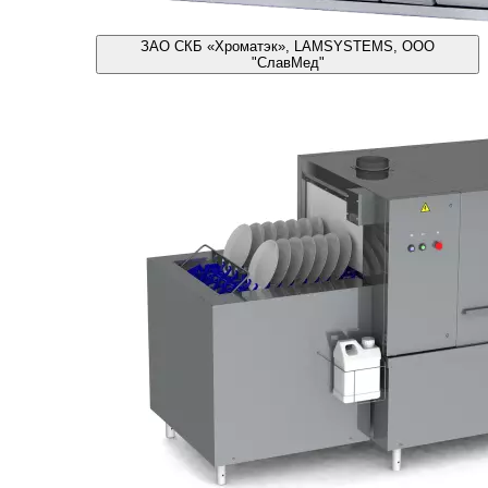
ЗАО СКБ «Хроматэк», LAMSYSTEMS, ООО
"СлавМед"