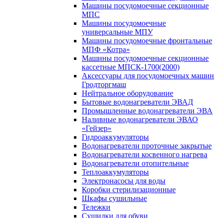
Машины посудомоечные секционные
МПС
Машины посудомоечные
универсальные МПУ
Машины посудомоечные фронтальные
МПФ «Котра»
Машины посудомоечные секционные
кассетные МПСК-1700(2000)
Аксессуары для посудомоечных машин
Гродторгмаш
Нейтральное оборудование
Бытовые водонагреватели ЭВАД
Промышленные водонагреватели ЭВА
Наливные водонагреватели ЭВАО
«Гейзер»
Гидроаккумуляторы
Водонагреватели проточные закрытые
Водонагреватели косвенного нагрева
Водонагреватели отопительные
Теплоаккумуляторы
Электронасосы для воды
Коробки стерилизационные
Шкафы сушильные
Тележки
Сушилки для обуви