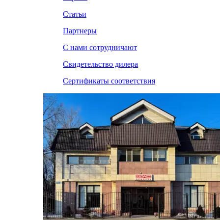
Статьи
Партнеры
С нами сотрудничают
Свидетельство дилера
Сертификаты соответствия