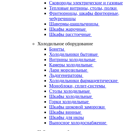
Сковороды электрические и газовые
Тепловые витрины, столы, полки
Фритюрницы, шкафы фритюрные,
чебуречницы
Шавермы-шашлычницы
Шкафы жарочные
Шкафы расстоечные
Холодильное оборудование
Бонеты
Холодильники бытовые
Витрины холодильные
Камеры холодильные
Лари морозильные
Льдогенераторы
Холодильники фармацевтические
Моноблоки, сплит-системы
Столы холодильные
Шкафы холодильные
Горки холодильные
Шкафы шоковой заморозки
Шкафы винные
Шкафы для икры
Выносное холодоснабжение