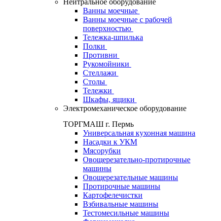
Нейтральное оборудование
Ванны моечные
Ванны моечные с рабочей
поверхностью
Тележка-шпилька
Полки
Противни
Рукомойники
Стеллажи
Столы
Тележки
Шкафы, ящики
Электромеханическое оборудование
ТОРГМАШ г. Пермь
Универсальная кухонная машина
Насадки к УКМ
Мясорубки
Овощерезательно-протирочные
машины
Овощерезательные машины
Протирочные машины
Картофелечистки
Взбивальные машины
Тестомесильные машины