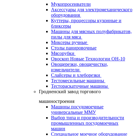
Мукопросеиватели
Аксессуары для электромеханического
оборудования
Куттеры, процессоры кухонные и
бликсеры
Машины для мясных полуфабрикатов,
пилы для мяса
Миксеры ручные
Столы панировочные
Мясорубки
Овоскоп Новые Технологии ОН-10
Овощерезки, овощечистки,
измельчители
Слайсеры и хлеборезки
Тестомесильные машины
Тестораскаточные машины
Гродненский завод торгового
машиностроения
Машины посудомоечные
универсальные ММУ
Выбор типа и производительности
промышленных посудомоечных
машин
Специальное моечное оборудование