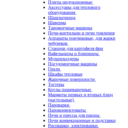
Плиты индукционные
Аксессуары для теплового
оборудования
Шашлычница
Шаверма
Таромоечные машины
Печи-коптильни и печи томления
Аппараты пончиковые, для жарки
чебуреков
Станции для картофеля фри
Вафельницы и блинницы
Мультихолдеры
Посудомоечные машины
Грили
Шкафы тепловые
Жарочные поверхности
Тостеры
Котлы пищеварочные
Мармиты первых и вторых блюд
(настольные)
Пароварки
Пароконвектоматы
Печи и прессы для пиццы
Печи конвекционные и подставки
Рисоварки, электроварки