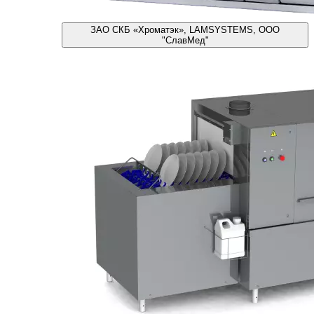
ЗАО СКБ «Хроматэк», LAMSYSTEMS, ООО
"СлавМед"