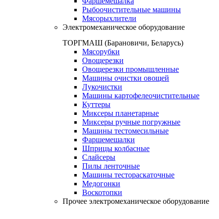
Фаршемешалка
Рыбоочистительные машины
Мясорыхлители
Электромеханическое оборудование
ТОРГМАШ (Барановичи, Беларусь)
Мясорубки
Овощерезки
Овощерезки промышленные
Машины очистки овощей
Лукочистки
Машины картофелеочистительные
Куттеры
Миксеры планетарные
Миксеры ручные погружные
Машины тестомесильные
Фаршемешалки
Шприцы колбасные
Слайсеры
Пилы ленточные
Машины тестораскаточные
Медогонки
Воскотопки
Прочее электромеханическое оборудование