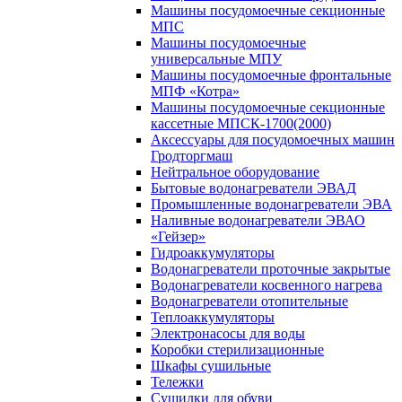
Машины посудомоечные секционные
МПС
Машины посудомоечные
универсальные МПУ
Машины посудомоечные фронтальные
МПФ «Котра»
Машины посудомоечные секционные
кассетные МПСК-1700(2000)
Аксессуары для посудомоечных машин
Гродторгмаш
Нейтральное оборудование
Бытовые водонагреватели ЭВАД
Промышленные водонагреватели ЭВА
Наливные водонагреватели ЭВАО
«Гейзер»
Гидроаккумуляторы
Водонагреватели проточные закрытые
Водонагреватели косвенного нагрева
Водонагреватели отопительные
Теплоаккумуляторы
Электронасосы для воды
Коробки стерилизационные
Шкафы сушильные
Тележки
Сушилки для обуви