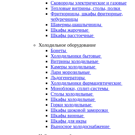
Сковороды электрические и газовые
Тепловые витрины, столы, полки
Фритюрницы, шкафы фритюрные,
чебуречницы
Шавермы-шашлычницы
Шкафы жарочные
Шкафы расстоечные
Холодильное оборудование
Бонеты
Холодильники бытовые
Витрины холодильные
Камеры холодильные
Лари морозильные
Льдогенераторы
Холодильники фармацевтические
Моноблоки, сплит-системы
Столы холодильные
Шкафы холодильные
Горки холодильные
Шкафы шоковой заморозки
Шкафы винные
Шкафы для икры
Выносное холодоснабжение