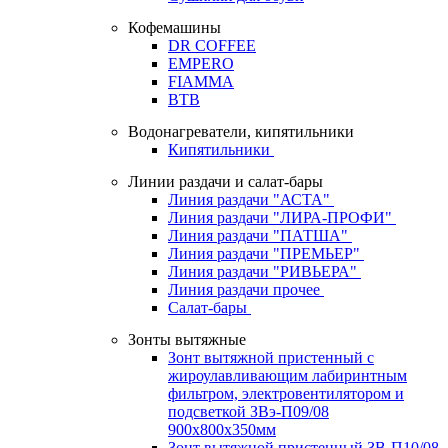
Кофемашины
DR COFFEE
EMPERO
FIAMMA
BTB
Водонагреватели, кипятильники
Кипятильники
Линии раздачи и салат-бары
Линия раздачи "АСТА"
Линия раздачи "ЛИРА-ПРОФИ"
Линия раздачи "ПАТША"
Линия раздачи "ПРЕМЬЕР"
Линия раздачи "РИВЬЕРА"
Линия раздачи прочее
Салат-бары
Зонты вытяжные
Зонт вытяжной пристенный с
жироулавливающим лабиринтным
фильтром, электровентилятором и
подсветкой ЗВэ-П09/08
900х800х350мм
Зонт вытяжной пристенный ЗВ-П10/08