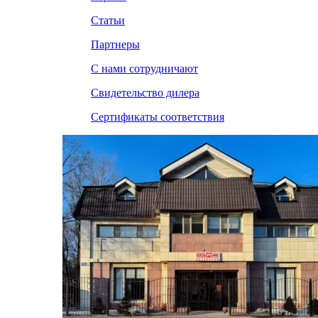
Статьи
Партнеры
С нами сотрудничают
Свидетельство дилера
Сертификаты соответствия