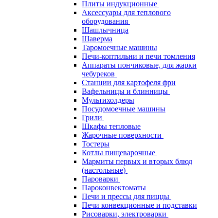
Плиты индукционные
Аксессуары для теплового
оборудования
Шашлычница
Шаверма
Таромоечные машины
Печи-коптильни и печи томления
Аппараты пончиковые, для жарки
чебуреков
Станции для картофеля фри
Вафельницы и блинницы
Мультихолдеры
Посудомоечные машины
Грили
Шкафы тепловые
Жарочные поверхности
Тостеры
Котлы пищеварочные
Мармиты первых и вторых блюд
(настольные)
Пароварки
Пароконвектоматы
Печи и прессы для пиццы
Печи конвекционные и подставки
Рисоварки, электроварки