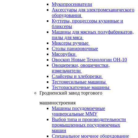
Мукопросеиватели
Аксессуары для электромеханического
оборудования
Куттеры, процессоры кухонные и
бликсеры
Машины для мясных полуфабрикатов,
пилы для мяса
Миксеры ручные
Столы панировочные
Мясорубки
Овоскоп Новые Технологии ОН-10
Овощерезки, овощечистки,
измельчители
Слайсеры и хлеборезки
Тестомесильные машины
Тестораскаточные машины
Гродненский завод торгового
машиностроения
Машины посудомоечные
универсальные ММУ
Выбор типа и производительности
промышленных посудомоечных
машин
Специальное моечное оборудование