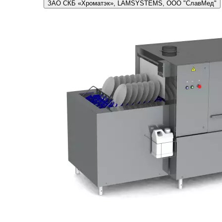
ЗАО СКБ «Хроматэк», LAMSYSTEMS, ООО "СлавМед"