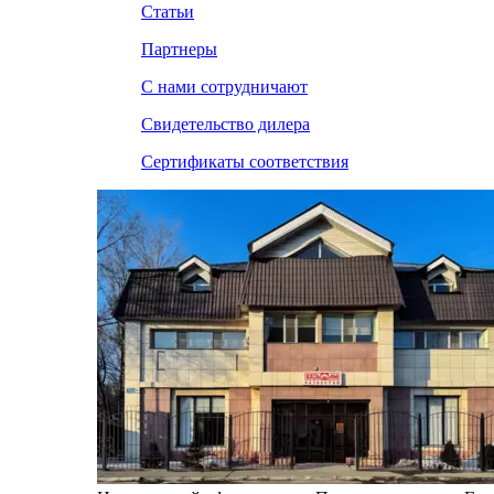
Статьи
Партнеры
С нами сотрудничают
Свидетельство дилера
Сертификаты соответствия