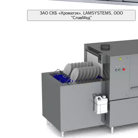
ЗАО СКБ «Хроматэк», LAMSYSTEMS, ООО
"СлавМед"