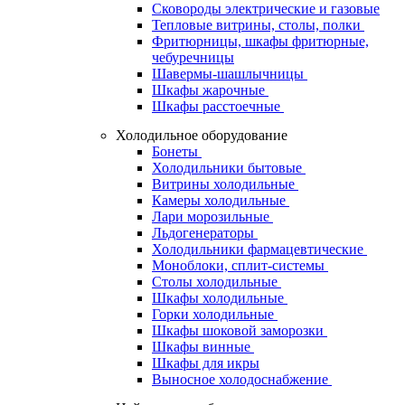
Сковороды электрические и газовые
Тепловые витрины, столы, полки
Фритюрницы, шкафы фритюрные,
чебуречницы
Шавермы-шашлычницы
Шкафы жарочные
Шкафы расстоечные
Холодильное оборудование
Бонеты
Холодильники бытовые
Витрины холодильные
Камеры холодильные
Лари морозильные
Льдогенераторы
Холодильники фармацевтические
Моноблоки, сплит-системы
Столы холодильные
Шкафы холодильные
Горки холодильные
Шкафы шоковой заморозки
Шкафы винные
Шкафы для икры
Выносное холодоснабжение