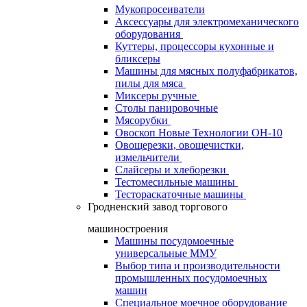
Мукопросеиватели
Аксессуары для электромеханического
оборудования
Куттеры, процессоры кухонные и
бликсеры
Машины для мясных полуфабрикатов,
пилы для мяса
Миксеры ручные
Столы панировочные
Мясорубки
Овоскоп Новые Технологии ОН-10
Овощерезки, овощечистки,
измельчители
Слайсеры и хлеборезки
Тестомесильные машины
Тестораскаточные машины
Гродненский завод торгового
машиностроения
Машины посудомоечные
универсальные ММУ
Выбор типа и производительности
промышленных посудомоечных
машин
Специальное моечное оборудование