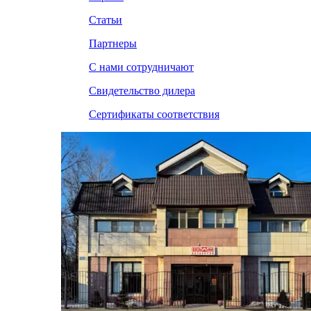
Статьи
Партнеры
С нами сотрудничают
Свидетельство дилера
Сертификаты соответствия