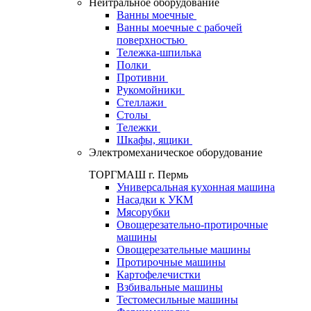
Нейтральное оборудование
Ванны моечные
Ванны моечные с рабочей
поверхностью
Тележка-шпилька
Полки
Противни
Рукомойники
Стеллажи
Столы
Тележки
Шкафы, ящики
Электромеханическое оборудование
ТОРГМАШ г. Пермь
Универсальная кухонная машина
Насадки к УКМ
Мясорубки
Овощерезательно-протирочные
машины
Овощерезательные машины
Протирочные машины
Картофелечистки
Взбивальные машины
Тестомесильные машины