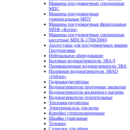
Машины посудомоечные секционные
МПС
Машины посудомоечные
универсальные МПУ
Машины посудомоечные фронтальные
МПФ «Котра»
Машины посудомоечные секционные
кассетные МПСК-1700(2000)
Аксессуары для посудомоечных машин
Гродторгмаш
Нейтральное оборудование
Бытовые водонагреватели ЭВАД
Промышленные водонагреватели ЭВА
Наливные водонагреватели ЭВАО
«Гейзер»
Гидроаккумуляторы
Водонагреватели проточные закрытые
Водонагреватели косвенного нагрева
Водонагреватели отопительные
Теплоаккумуляторы
Электронасосы для воды
Коробки стерилизационные
Шкафы сушильные
Тележки
Сушилки для обуви