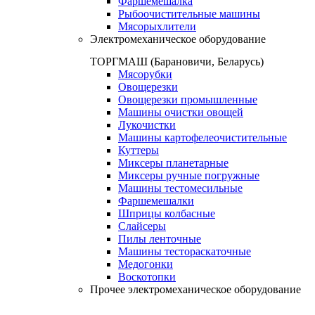
Фаршемешалка
Рыбоочистительные машины
Мясорыхлители
Электромеханическое оборудование
ТОРГМАШ (Барановичи, Беларусь)
Мясорубки
Овощерезки
Овощерезки промышленные
Машины очистки овощей
Лукочистки
Машины картофелеочистительные
Куттеры
Миксеры планетарные
Миксеры ручные погружные
Машины тестомесильные
Фаршемешалки
Шприцы колбасные
Слайсеры
Пилы ленточные
Машины тестораскаточные
Медогонки
Воскотопки
Прочее электромеханическое оборудование