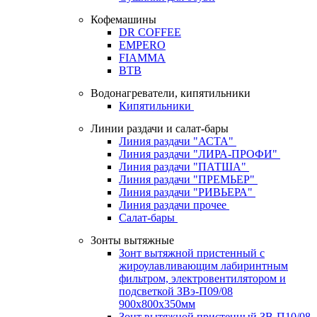
Кофемашины
DR COFFEE
EMPERO
FIAMMA
BTB
Водонагреватели, кипятильники
Кипятильники
Линии раздачи и салат-бары
Линия раздачи "АСТА"
Линия раздачи "ЛИРА-ПРОФИ"
Линия раздачи "ПАТША"
Линия раздачи "ПРЕМЬЕР"
Линия раздачи "РИВЬЕРА"
Линия раздачи прочее
Салат-бары
Зонты вытяжные
Зонт вытяжной пристенный с
жироулавливающим лабиринтным
фильтром, электровентилятором и
подсветкой ЗВэ-П09/08
900х800х350мм
Зонт вытяжной пристенный ЗВ-П10/08