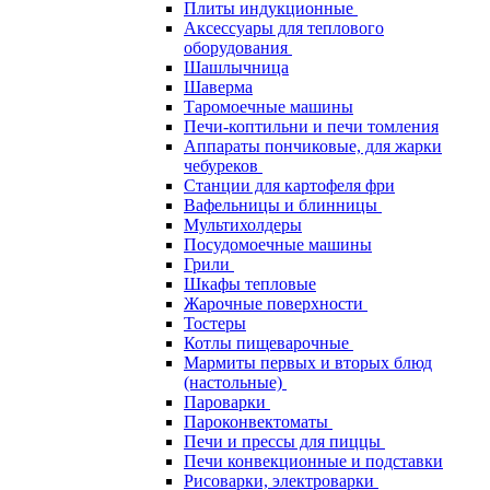
Плиты индукционные
Аксессуары для теплового
оборудования
Шашлычница
Шаверма
Таромоечные машины
Печи-коптильни и печи томления
Аппараты пончиковые, для жарки
чебуреков
Станции для картофеля фри
Вафельницы и блинницы
Мультихолдеры
Посудомоечные машины
Грили
Шкафы тепловые
Жарочные поверхности
Тостеры
Котлы пищеварочные
Мармиты первых и вторых блюд
(настольные)
Пароварки
Пароконвектоматы
Печи и прессы для пиццы
Печи конвекционные и подставки
Рисоварки, электроварки